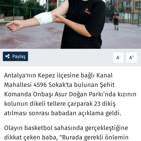
Resmi İlanlar
Rüya Tabirleri
Sağlık
Paylaş
-
+
A
A
Savunma Sanayi
Antalya'nın Kepez ilçesine bağlı Kanal
Seçim 2023
Mahallesi 4596 Sokak'ta bulunan Şehit
Komanda Onbaşı Asur Doğan Parkı’nda kızının
Spor
kolunun dikeli tellere çarparak 23 dikiş
Teknoloji ve Bilim
atılması sonrası babadan açıklama geldi.
Televizyon
Olayın basketbol sahasında gerçekleştiğine
dikkat çeken baba, "Burada gerekli önlemin