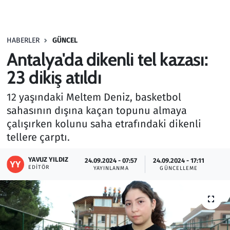
Gündem
HABERLER
GÜNCEL
Haber
Antalya'da dikenli tel kazası:
Kültür Sanat
23 dikiş atıldı
12 yaşındaki Meltem Deniz, basketbol
Kurumsal Haberler
sahasının dışına kaçan topunu almaya
çalışırken kolunu saha etrafındaki dikenli
Lezzet Durağı
tellere çarptı.
Memur ve Kamu
YAVUZ YILDIZ
24.09.2024 - 07:57
24.09.2024 - 17:11
EDITÖR
YAYINLANMA
GÜNCELLEME
Otomobil
Oyun
Ramazan