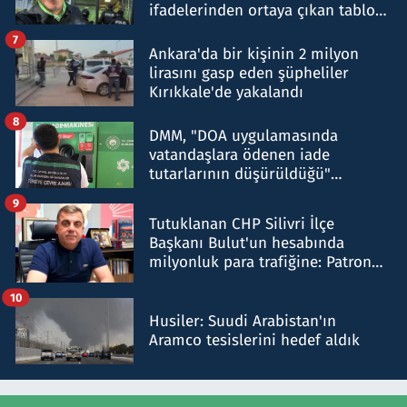
ifadelerinden ortaya çıkan tablo
şok etti
7
Ankara'da bir kişinin 2 milyon
lirasını gasp eden şüpheliler
Kırıkkale'de yakalandı
8
DMM, "DOA uygulamasında
vatandaşlara ödenen iade
tutarlarının düşürüldüğü"
iddiasını yalanladı
9
Tutuklanan CHP Silivri İlçe
Başkanı Bulut'un hesabında
milyonluk para trafiğine: Patron
talimat verdi, ben gönderdim
10
Husiler: Suudi Arabistan'ın
Aramco tesislerini hedef aldık