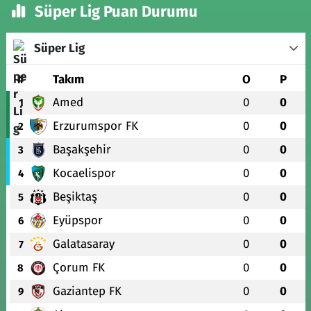
Süper Lig Puan Durumu
Süper Lig
#
Takım
O
P
Amed
0
0
1
Erzurumspor FK
0
0
2
Başakşehir
0
0
3
Kocaelispor
0
0
4
Beşiktaş
0
0
5
Eyüpspor
0
0
6
Galatasaray
0
0
7
Çorum FK
0
0
8
Gaziantep FK
0
0
9