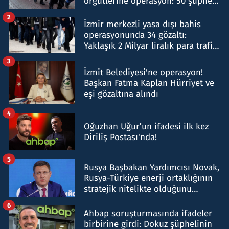
örgütlerine operasyon: 50 şüpheli
hakkında gözaltı kararı
2
İzmir merkezli yasa dışı bahis
operasyonunda 34 gözaltı:
Yaklaşık 2 Milyar liralık para trafiği
tespit edildi
3
İzmit Belediyesi'ne operasyon!
Başkan Fatma Kaplan Hürriyet ve
eşi gözaltına alındı
4
Oğuzhan Uğur’un ifadesi ilk kez
Diriliş Postası'nda!
5
Rusya Başbakan Yardımcısı Novak,
Rusya-Türkiye enerji ortaklığının
stratejik nitelikte olduğunu
belirtti
6
Ahbap soruşturmasında ifadeler
birbirine girdi: Dokuz şüphelinin