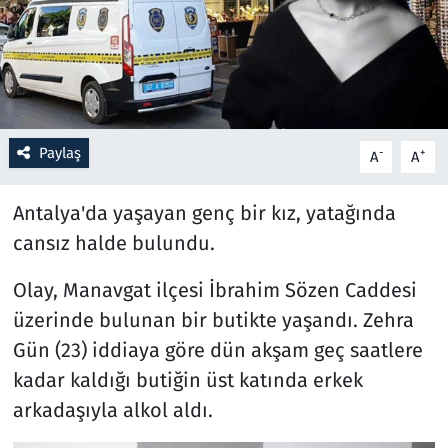
Resmi İlanlar
Rüya Tabirleri
Sağlık
Paylaş
-
+
A
A
Savunma Sanayi
Antalya'da yaşayan genç bir kız, yatağında
cansız halde bulundu.
Seçim 2023
Olay, Manavgat ilçesi İbrahim Sözen Caddesi
Spor
üzerinde bulunan bir butikte yaşandı. Zehra
Gün (23) iddiaya göre dün akşam geç saatlere
Teknoloji ve Bilim
kadar kaldığı butiğin üst katında erkek
Televizyon
arkadaşıyla alkol aldı.