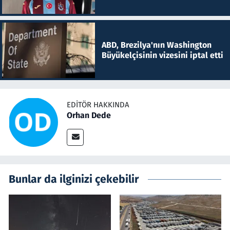
ABD, Brezilya'nın Washington
Büyükelçisinin vizesini iptal etti
EDITÖR HAKKINDA
Orhan Dede
Bunlar da ilginizi çekebilir