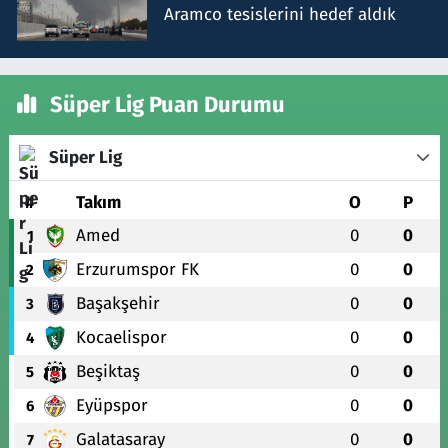
Aramco tesislerini hedef aldık
Süper Lig Puan Durumu
Süper Lig
#
Takım
O
P
Amed
0
0
1
Erzurumspor FK
0
0
2
Başakşehir
0
0
3
Kocaelispor
0
0
4
Beşiktaş
0
0
5
Eyüpspor
0
0
6
Galatasaray
0
0
7