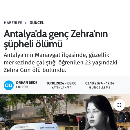
Gündem
HABERLER
GÜNCEL
Haber
Antalya'da genç Zehra'nın
Kültür Sanat
şüpheli ölümü
Antalya'nın Manavgat ilçesinde, güzellik
Kurumsal Haberler
merkezinde çalıştığı öğrenilen 23 yaşındaki
Zehra Gün ölü bulundu.
Lezzet Durağı
ORHAN DEDE
03.10.2024 - 08:00
03.10.2024 - 17:24
Memur ve Kamu
EDITÖR
YAYINLANMA
GÜNCELLEME
Otomobil
Oyun
Ramazan