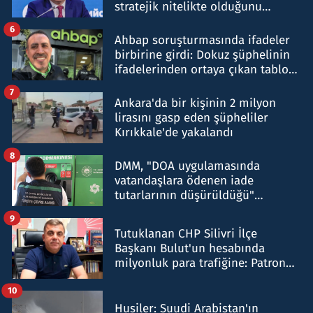
stratejik nitelikte olduğunu
belirtti
6
Ahbap soruşturmasında ifadeler
birbirine girdi: Dokuz şüphelinin
ifadelerinden ortaya çıkan tablo
şok etti
7
Ankara'da bir kişinin 2 milyon
lirasını gasp eden şüpheliler
Kırıkkale'de yakalandı
8
DMM, "DOA uygulamasında
vatandaşlara ödenen iade
tutarlarının düşürüldüğü"
iddiasını yalanladı
9
Tutuklanan CHP Silivri İlçe
Başkanı Bulut'un hesabında
milyonluk para trafiğine: Patron
talimat verdi, ben gönderdim
10
Husiler: Suudi Arabistan'ın