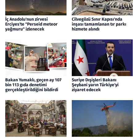
İç Anadolu'nun zirvesi
Cilvegözü Sınır Kapısı'nda
Erciyes'te "Perseid meteor
inşası tamamlanan tır parkı
yağmuru" izlenecek
hizmete alındı
Bakan Yumaklı, geçen ay 107
Suriye Dışişleri Bakanı
bin 113 gıda denetimi
Şeybani yarın Türkiye'yi
gerçekleştirildiğini bildirdi
ziyaret edecek