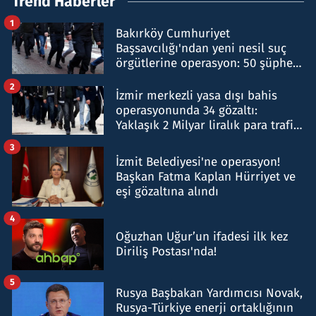
Trend Haberler
1
Bakırköy Cumhuriyet
Başsavcılığı'ndan yeni nesil suç
örgütlerine operasyon: 50 şüpheli
hakkında gözaltı kararı
2
İzmir merkezli yasa dışı bahis
operasyonunda 34 gözaltı:
Yaklaşık 2 Milyar liralık para trafiği
tespit edildi
3
İzmit Belediyesi'ne operasyon!
Başkan Fatma Kaplan Hürriyet ve
eşi gözaltına alındı
4
Oğuzhan Uğur’un ifadesi ilk kez
Diriliş Postası'nda!
5
Rusya Başbakan Yardımcısı Novak,
Rusya-Türkiye enerji ortaklığının