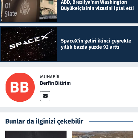
ABD, Brezilya'nın Washington
Büyükelçisinin vizesini iptal etti
SpaceX'in geliri ikinci çeyrekte
yıllık bazda yüzde 92 arttı
MUHABIR
Berfin Bitirim
Bunlar da ilginizi çekebilir