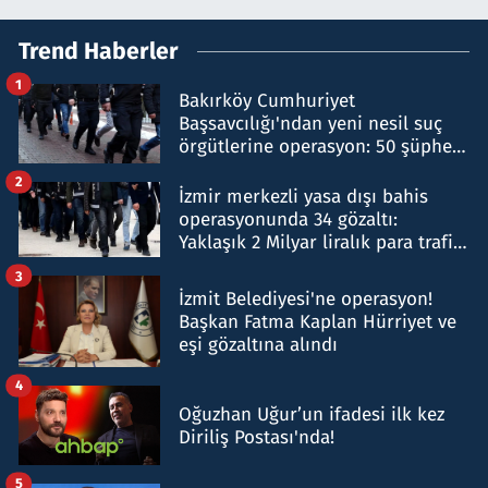
Trend Haberler
1
Bakırköy Cumhuriyet
Başsavcılığı'ndan yeni nesil suç
örgütlerine operasyon: 50 şüpheli
hakkında gözaltı kararı
2
İzmir merkezli yasa dışı bahis
operasyonunda 34 gözaltı:
Yaklaşık 2 Milyar liralık para trafiği
tespit edildi
3
İzmit Belediyesi'ne operasyon!
Başkan Fatma Kaplan Hürriyet ve
eşi gözaltına alındı
4
Oğuzhan Uğur’un ifadesi ilk kez
Diriliş Postası'nda!
5