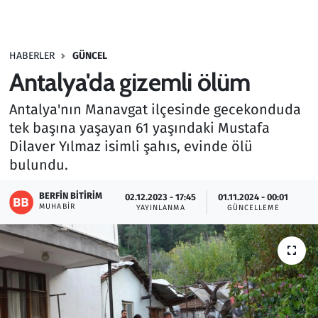
Gündem
HABERLER
GÜNCEL
Haber
Antalya'da gizemli ölüm
Kültür Sanat
Antalya'nın Manavgat ilçesinde gecekonduda
tek başına yaşayan 61 yaşındaki Mustafa
Kurumsal Haberler
Dilaver Yılmaz isimli şahıs, evinde ölü
bulundu.
Lezzet Durağı
BERFIN BITIRIM
02.12.2023 - 17:45
01.11.2024 - 00:01
Memur ve Kamu
MUHABIR
YAYINLANMA
GÜNCELLEME
Otomobil
Oyun
Ramazan