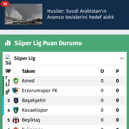
10
Husiler: Suudi Arabistan'ın
Aramco tesislerini hedef aldık
Süper Lig Puan Durumu
Süper Lig
#
Takım
O
P
Amed
0
0
1
Erzurumspor FK
0
0
2
Başakşehir
0
0
3
Kocaelispor
0
0
4
Beşiktaş
0
0
5