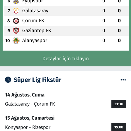
Eyüpspor
0
0
6
Galatasaray
0
0
7
Çorum FK
0
0
8
Gaziantep FK
0
0
9
Alanyaspor
0
0
10
Detaylar için tıklayın
Süper Lig Fikstür
14 Ağustos, Cuma
Galatasaray - Çorum FK
21:30
15 Ağustos, Cumartesi
Konyaspor - Rizespor
19:00