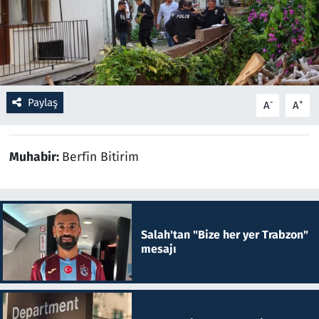
Resmi İlanlar
Rüya Tabirleri
Paylaş
-
+
Sağlık
A
A
Savunma Sanayi
Muhabir:
Berfin Bitirim
Seçim 2023
Spor
Salah'tan "Bize her yer Trabzon"
mesajı
Teknoloji ve Bilim
Televizyon