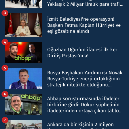
Yaklaşık 2 Milyar liralık para trafiği
tespit edildi
3
İzmit Belediyesi'ne operasyon!
Başkan Fatma Kaplan Hürriyet ve
eşi gözaltına alındı
4
Oğuzhan Uğur’un ifadesi ilk kez
Diriliş Postası'nda!
5
Rusya Başbakan Yardımcısı Novak,
Rusya-Türkiye enerji ortaklığının
stratejik nitelikte olduğunu
belirtti
6
Ahbap soruşturmasında ifadeler
birbirine girdi: Dokuz şüphelinin
ifadelerinden ortaya çıkan tablo
şok etti
7
Ankara'da bir kişinin 2 milyon