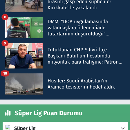
lirasını gasp eden şüpheliler
Kırıkkale'de yakalandı
8
DMM, "DOA uygulamasında
vatandaşlara ödenen iade
tutarlarının düşürüldüğü"
iddiasını yalanladı
9
Tutuklanan CHP Silivri İlçe
Başkanı Bulut'un hesabında
milyonluk para trafiğine: Patron
talimat verdi, ben gönderdim
10
Husiler: Suudi Arabistan'ın
Aramco tesislerini hedef aldık
Süper Lig Puan Durumu
Süper Lig