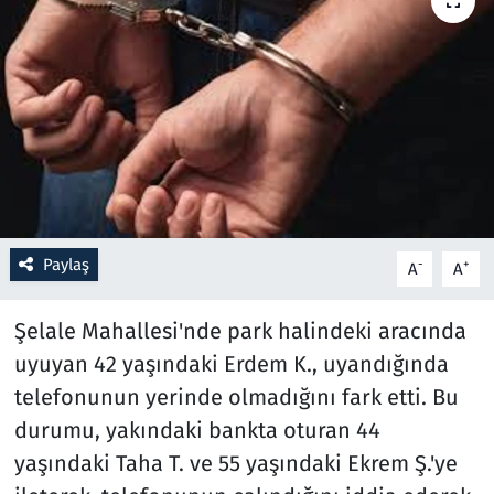
Resmi İlanlar
Rüya Tabirleri
Sağlık
Savunma Sanayi
Paylaş
-
+
A
A
Seçim 2023
Şelale Mahallesi'nde park halindeki aracında
Spor
uyuyan 42 yaşındaki Erdem K., uyandığında
Teknoloji ve Bilim
telefonunun yerinde olmadığını fark etti. Bu
durumu, yakındaki bankta oturan 44
Televizyon
yaşındaki Taha T. ve 55 yaşındaki Ekrem Ş.'ye