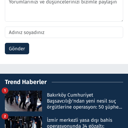
Gönder
Trend Haberler
1
Bakırköy Cumhuriyet
Başsavcılığı'ndan yeni nesil suç
örgütlerine operasyon: 50 şüpheli
hakkında gözaltı kararı
2
İzmir merkezli yasa dışı bahis
operasyonunda 34 gözaltı: