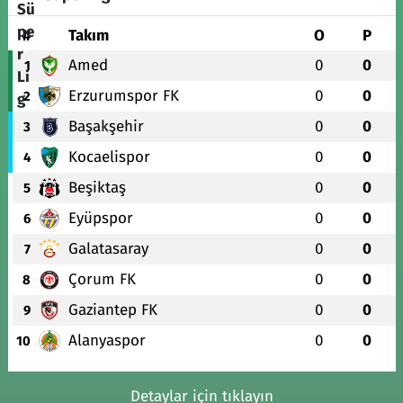
#
Takım
O
P
Amed
0
0
1
Erzurumspor FK
0
0
2
Başakşehir
0
0
3
Kocaelispor
0
0
4
Beşiktaş
0
0
5
Eyüpspor
0
0
6
Galatasaray
0
0
7
Çorum FK
0
0
8
Gaziantep FK
0
0
9
Alanyaspor
0
0
10
Detaylar için tıklayın