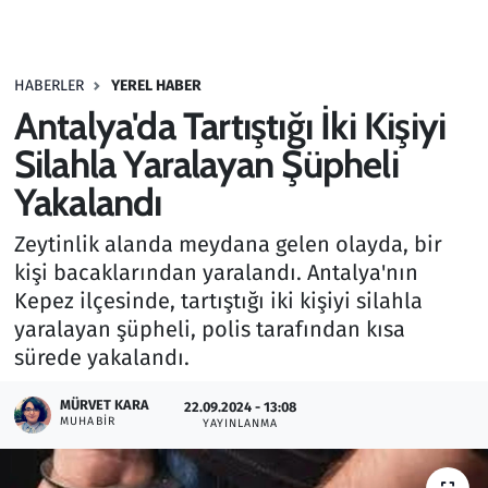
Gündem
HABERLER
YEREL HABER
Haber
Antalya'da Tartıştığı İki Kişiyi
Kültür Sanat
Silahla Yaralayan Şüpheli
Yakalandı
Kurumsal Haberler
Zeytinlik alanda meydana gelen olayda, bir
Lezzet Durağı
kişi bacaklarından yaralandı. Antalya'nın
Kepez ilçesinde, tartıştığı iki kişiyi silahla
Memur ve Kamu
yaralayan şüpheli, polis tarafından kısa
sürede yakalandı.
Otomobil
MÜRVET KARA
22.09.2024 - 13:08
MUHABIR
Oyun
YAYINLANMA
Ramazan