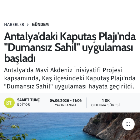
Gündem
HABERLER
GÜNDEM
Haber
Antalya'daki Kaputaş Plajı'nda
Kültür Sanat
"Dumansız Sahil" uygulaması
başladı
Kurumsal Haberler
Antalya'da Mavi Akdeniz İnisiyatifi Projesi
Lezzet Durağı
kapsamında, Kaş ilçesindeki Kaputaş Plajı'nda
"Dumansız Sahil" uygulaması hayata geçirildi.
Memur ve Kamu
SAMET TUNÇ
04.06.2026 - 11:06
1 DK
EDITÖR
YAYINLANMA
OKUNMA SÜRESI
Otomobil
Oyun
Ramazan