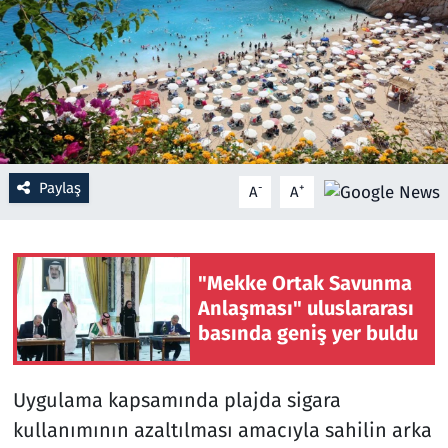
Resmi İlanlar
Rüya Tabirleri
Sağlık
Paylaş
-
+
A
A
Savunma Sanayi
Seçim 2023
"Mekke Ortak Savunma
Spor
Anlaşması" uluslararası
basında geniş yer buldu
Teknoloji ve Bilim
Uygulama kapsamında plajda sigara
Televizyon
kullanımının azaltılması amacıyla sahilin arka