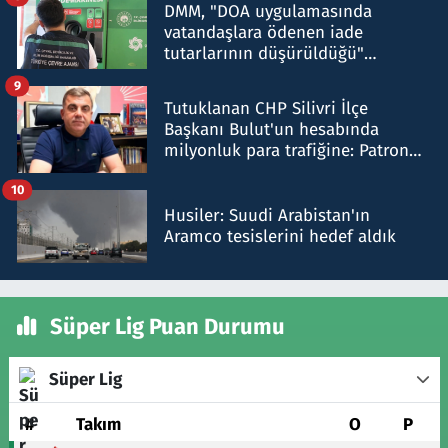
DMM, "DOA uygulamasında
vatandaşlara ödenen iade
tutarlarının düşürüldüğü"
iddiasını yalanladı
9
Tutuklanan CHP Silivri İlçe
Başkanı Bulut'un hesabında
milyonluk para trafiğine: Patron
talimat verdi, ben gönderdim
10
Husiler: Suudi Arabistan'ın
Aramco tesislerini hedef aldık
Süper Lig Puan Durumu
Süper Lig
#
Takım
O
P