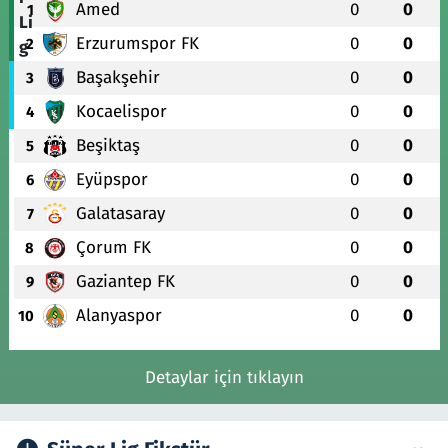
Amed
0
0
1
Erzurumspor FK
0
0
2
Başakşehir
0
0
3
Kocaelispor
0
0
4
Beşiktaş
0
0
5
Eyüpspor
0
0
6
Galatasaray
0
0
7
Çorum FK
0
0
8
Gaziantep FK
0
0
9
Alanyaspor
0
0
10
Detaylar için tıklayın