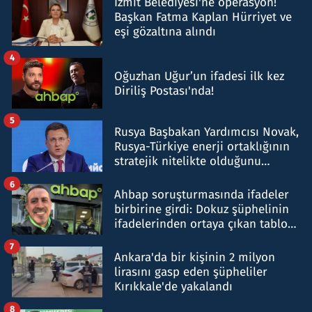
İzmit Belediyesi'ne operasyon!
Başkan Fatma Kaplan Hürriyet ve
eşi gözaltına alındı
4
Oğuzhan Uğur’un ifadesi ilk kez
Diriliş Postası'nda!
5
Rusya Başbakan Yardımcısı Novak,
Rusya-Türkiye enerji ortaklığının
stratejik nitelikte olduğunu
belirtti
6
Ahbap soruşturmasında ifadeler
birbirine girdi: Dokuz şüphelinin
ifadelerinden ortaya çıkan tablo
şok etti
7
Ankara'da bir kişinin 2 milyon
lirasını gasp eden şüpheliler
Kırıkkale'de yakalandı
8