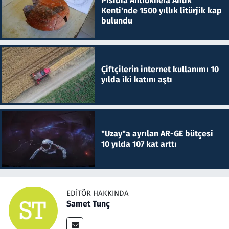
Pisidia Antiokheia Antik
Kenti'nde 1500 yıllık litürjik kap
bulundu
Çiftçilerin internet kullanımı 10
yılda iki katını aştı
"Uzay"a ayrılan AR-GE bütçesi
10 yılda 107 kat arttı
EDITÖR HAKKINDA
Samet Tunç