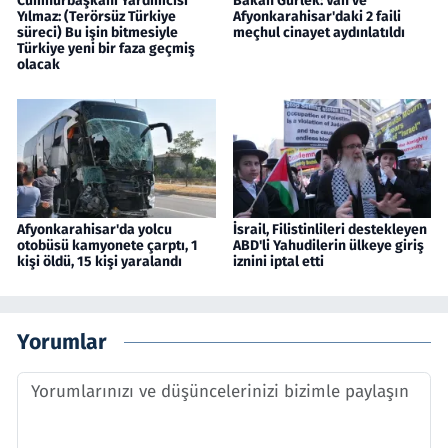
Cumhurbaşkanı Yardımcısı
Bakan Gürlek: Van ve
Yılmaz: (Terörsüz Türkiye
Afyonkarahisar'daki 2 faili
süreci) Bu işin bitmesiyle
meçhul cinayet aydınlatıldı
Türkiye yeni bir faza geçmiş
olacak
Afyonkarahisar'da yolcu
İsrail, Filistinlileri destekleyen
otobüsü kamyonete çarptı, 1
ABD'li Yahudilerin ülkeye giriş
kişi öldü, 15 kişi yaralandı
iznini iptal etti
Yorumlar