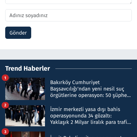
Gönder
Trend Haberler
1
Bakırköy Cumhuriyet
Başsavcılığı'ndan yeni nesil suç
örgütlerine operasyon: 50 şüpheli
hakkında gözaltı kararı
2
İzmir merkezli yasa dışı bahis
operasyonunda 34 gözaltı:
Yaklaşık 2 Milyar liralık para trafiği
tespit edildi
3