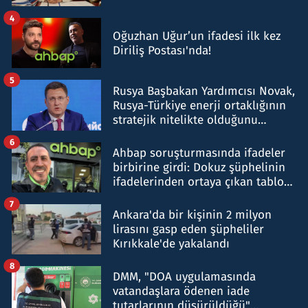
4
Oğuzhan Uğur’un ifadesi ilk kez
Diriliş Postası'nda!
5
Rusya Başbakan Yardımcısı Novak,
Rusya-Türkiye enerji ortaklığının
stratejik nitelikte olduğunu
belirtti
6
Ahbap soruşturmasında ifadeler
birbirine girdi: Dokuz şüphelinin
ifadelerinden ortaya çıkan tablo
şok etti
7
Ankara'da bir kişinin 2 milyon
lirasını gasp eden şüpheliler
Kırıkkale'de yakalandı
8
DMM, "DOA uygulamasında
vatandaşlara ödenen iade
tutarlarının düşürüldüğü"