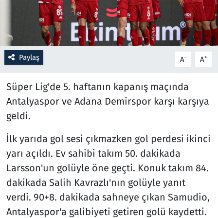
Resmi İlanlar
Rüya Tabirleri
Paylaş
-
+
A
A
Sağlık
Süper Lig'de 5. haftanın kapanış maçında
Savunma Sanayi
Antalyaspor ve Adana
Demirspor karşı karşıya
geldi.
Seçim 2023
İlk yarıda gol sesi çıkmazken gol perdesi ikinci
Spor
yarı açıldı. Ev sahibi takım 50. dakikada
Larsson'un golüyle öne geçti. Konuk takım 84.
Teknoloji ve Bilim
dakikada Salih Kavrazlı'nın golüyle yanıt
verdi. 90+8. dakikada sahneye çıkan Samudio,
Televizyon
Antalyaspor'a galibiyeti getiren golü kaydetti.