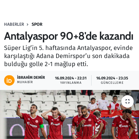
Gündem
HABERLER
SPOR
Haber
Antalyaspor 90+8'de kazandı
Kültür Sanat
Süper Lig’in 5. haftasında Antalyaspor, evinde
karşılaştığı Adana Demirspor’u son dakikada
Kurumsal Haberler
bulduğu golle 2-1 mağlup etti.
Lezzet Durağı
İBRAHIM DEMIR
16.09.2024 - 22:31
16.09.2024 - 23:35
MUHABIR
YAYINLANMA
GÜNCELLEME
Memur ve Kamu
Otomobil
Oyun
Ramazan