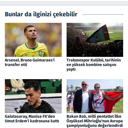
Bunlar da ilginizi çekebilir
Arsenal, Bruno Guimaraes'i
Trabzonspor Kulübü, tarihinin
transfer etti
en yüksek kombine satışını
yaptı
Galatasaray, Manisa FK'den
Bakan Bak, milli pentatlet İlke
Umut Erdem'i kadrosuna kattı
Özyüksel Mihrioğlu'nun Avrupa
şampiyonluğunu değerlendirdi