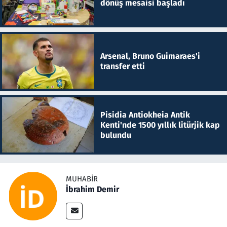
dönüş mesaisi başladı
Arsenal, Bruno Guimaraes'i
transfer etti
Pisidia Antiokheia Antik
Kenti'nde 1500 yıllık litürjik kap
bulundu
MUHABIR
İbrahim Demir