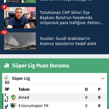
iddiasını yalanladı
9
Tutuklanan CHP Silivri İlçe
Başkanı Bulut'un hesabında
milyonluk para trafiğine: Patron
talimat verdi, ben gönderdim
10
Husiler: Suudi Arabistan'ın
Aramco tesislerini hedef aldık
Süper Lig Puan Durumu
Süper Lig
#
Takım
O
P
Amed
0
0
1
Erzurumspor FK
0
0
2