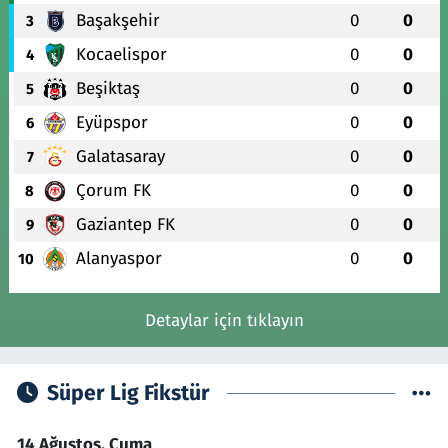
Başakşehir
0
0
3
Kocaelispor
0
0
4
Beşiktaş
0
0
5
Eyüpspor
0
0
6
Galatasaray
0
0
7
Çorum FK
0
0
8
Gaziantep FK
0
0
9
Alanyaspor
0
0
10
Detaylar için tıklayın
Süper Lig Fikstür
14 Ağustos, Cuma