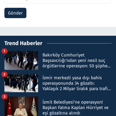
Gönder
Trend Haberler
1
Bakırköy Cumhuriyet
Başsavcılığı'ndan yeni nesil suç
örgütlerine operasyon: 50 şüpheli
hakkında gözaltı kararı
2
İzmir merkezli yasa dışı bahis
operasyonunda 34 gözaltı:
Yaklaşık 2 Milyar liralık para trafiği
tespit edildi
3
İzmit Belediyesi'ne operasyon!
Başkan Fatma Kaplan Hürriyet ve
eşi gözaltına alındı