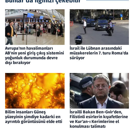
Bunlar da ilginizi çekebilir
Avrupa'nın havalimanları
İsrail ile Lübnan arasındaki
AB'nin yeni giriş çıkış sistemini
müzakerelerin 7. turu Roma'da
yoğunluk durumunda devre
sürüyor
dışı bırakıyor
Bilim insanları Güneş
İsrailli Bakan Ben-Gvir'den,
yüzeyinin şimdiye kadarki en
Filistinli esirlerin kıyafetlerine
ayrıntılı görüntüsünü elde etti
ve Kur'an-ı Kerimlerine el
konulması talimatı