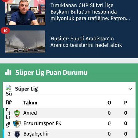
Tutuklanan CHP Silivri İlçe
Başkanı Bulut'un hesabında
milyonluk para trafiğine: Patron
talimat verdi, ben gönderdim
10
Husiler: Suudi Arabistan'ın
Aramco tesislerini hedef aldık
Süper Lig Puan Durumu
Süper Lig
#
Takım
O
P
Amed
0
0
1
Erzurumspor FK
0
0
2
Başakşehir
0
0
3