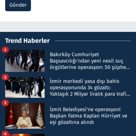
Gönder
Trend Haberler
1
Bakırköy Cumhuriyet
Başsavcılığı'ndan yeni nesil suç
örgütlerine operasyon: 50 şüpheli
hakkında gözaltı kararı
2
İzmir merkezli yasa dışı bahis
operasyonunda 34 gözaltı:
Yaklaşık 2 Milyar liralık para trafiği
tespit edildi
3
İzmit Belediyesi'ne operasyon!
Başkan Fatma Kaplan Hürriyet ve
eşi gözaltına alındı
4