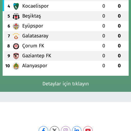
Kocaelispor
0
0
4
Beşiktaş
0
0
5
Eyüpspor
0
0
6
Galatasaray
0
0
7
Çorum FK
0
0
8
Gaziantep FK
0
0
9
Alanyaspor
0
0
10
Detaylar için tıklayın