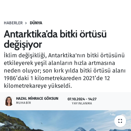
Gündem
HABERLER
DÜNYA
Haber
Antarktika'da bitki örtüsü
Kültür Sanat
değişiyor
İklim değişikliği, Antarktika'nın bitki örtüsünü
Kurumsal Haberler
etkileyerek yeşil alanların hızla artmasına
neden oluyor; son kırk yılda bitki örtüsü alanı
Lezzet Durağı
1986’daki 1 kilometrekareden 2021’de 12
Memur ve Kamu
kilometrekareye yükseldi.
HAZAL MIHRACE GÖKSUN
Otomobil
07.10.2024 - 14:27
MUHABIR
YAYINLANMA
Oyun
Ramazan