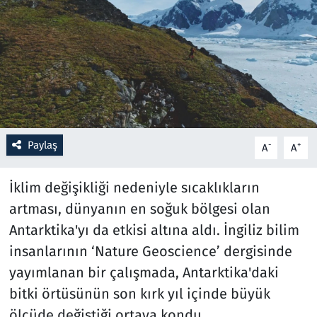
Resmi İlanlar
Rüya Tabirleri
Sağlık
Savunma Sanayi
Paylaş
-
+
A
A
Seçim 2023
İklim değişikliği nedeniyle sıcaklıkların
artması, dünyanın en soğuk bölgesi olan
Spor
Antarktika'yı da etkisi altına aldı. İngiliz bilim
Teknoloji ve Bilim
insanlarının ‘Nature Geoscience’ dergisinde
yayımlanan bir çalışmada, Antarktika'daki
Televizyon
bitki örtüsünün son kırk yıl içinde büyük
ölçüde değiştiği ortaya kondu.