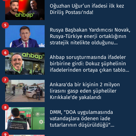
Oğuzhan Uğur’un ifadesi ilk kez
Diriliş Postası'nda!
5
Rusya Başbakan Yardımcısı Novak,
Rusya-Türkiye enerji ortaklığının
stratejik nitelikte olduğunu
belirtti
6
Ahbap soruşturmasında ifadeler
birbirine girdi: Dokuz şüphelinin
ifadelerinden ortaya çıkan tablo
şok etti
7
Ankara'da bir kişinin 2 milyon
lirasını gasp eden şüpheliler
Kırıkkale'de yakalandı
8
DMM, "DOA uygulamasında
vatandaşlara ödenen iade
tutarlarının düşürüldüğü"
iddiasını yalanladı
9