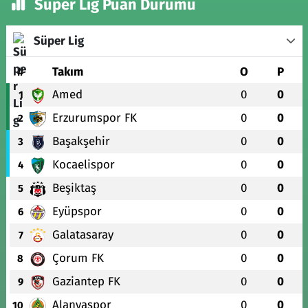
Süper Lig Puan Durumu
Süper Lig
#
Takım
O
P
Amed
0
0
1
Erzurumspor FK
0
0
2
Başakşehir
0
0
3
Kocaelispor
0
0
4
Beşiktaş
0
0
5
Eyüpspor
0
0
6
Galatasaray
0
0
7
Çorum FK
0
0
8
Gaziantep FK
0
0
9
Alanyaspor
0
0
10