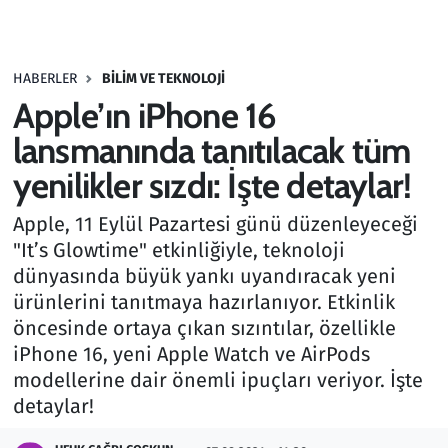
Gündem
HABERLER
BILIM VE TEKNOLOJI
Haber
Apple’ın iPhone 16
Kültür Sanat
lansmanında tanıtılacak tüm
yenilikler sızdı: İşte detaylar!
Kurumsal Haberler
Apple, 11 Eylül Pazartesi günü düzenleyeceği
Lezzet Durağı
"It’s Glowtime" etkinliğiyle, teknoloji
dünyasında büyük yankı uyandıracak yeni
Memur ve Kamu
ürünlerini tanıtmaya hazırlanıyor. Etkinlik
öncesinde ortaya çıkan sızıntılar, özellikle
Otomobil
iPhone 16, yeni Apple Watch ve AirPods
modellerine dair önemli ipuçları veriyor. İşte
Oyun
detaylar!
Ramazan