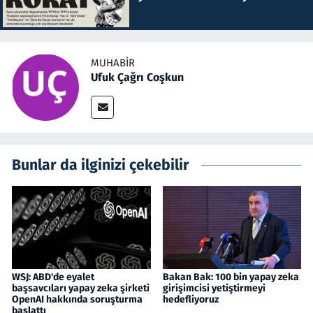
MUHABIR
Ufuk Çağrı Coşkun
Bunlar da ilginizi çekebilir
WSJ: ABD'de eyalet
Bakan Bak: 100 bin yapay zeka
başsavcıları yapay zeka şirketi
girişimcisi yetiştirmeyi
OpenAI hakkında soruşturma
hedefliyoruz
başlattı