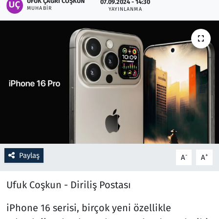
UFUK ÇAĞRI COŞKUN
07.09.2024 - 14:30
MUHABIR
YAYINLANMA
Resmi İlanlar
Rüya Tabirleri
Sağlık
Savunma Sanayi
Seçim 2023
Spor
Paylaş
-
+
A
A
Teknoloji ve Bilim
Ufuk Coşkun - Diriliş Postası
Televizyon
iPhone 16 serisi, birçok yeni özellikle