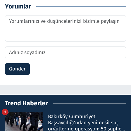
Yorumlar
Gönder
Trend Haberler
1
Bakırköy Cumhuriyet
Başsavcılığı'ndan yeni nesil suç
örgütlerine operasyon: 50 şüpheli