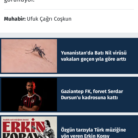
Muhabir:
Ufuk Çağrı Coşkun
Yunanistan'da Batı Nil virüsü
vakaları geçen yıla göre arttı
Gaziantep FK, forvet Serdar
Dursun'u kadrosuna kattı
Özgün tarzıyla Türk müziğine
yön veren Erkin Koray