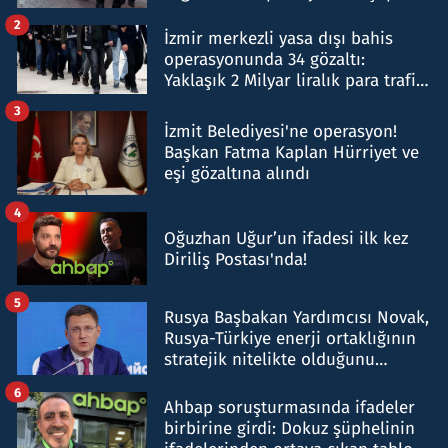
hakkında gözaltı kararı
2
İzmir merkezli yasa dışı bahis
operasyonunda 34 gözaltı:
Yaklaşık 2 Milyar liralık para trafiği
tespit edildi
3
İzmit Belediyesi'ne operasyon!
Başkan Fatma Kaplan Hürriyet ve
eşi gözaltına alındı
4
Oğuzhan Uğur’un ifadesi ilk kez
Diriliş Postası'nda!
5
Rusya Başbakan Yardımcısı Novak,
Rusya-Türkiye enerji ortaklığının
stratejik nitelikte olduğunu
belirtti
6
Ahbap soruşturmasında ifadeler
birbirine girdi: Dokuz şüphelinin