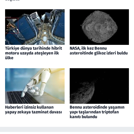
Türkiye dünya tarihinde hibrit
NASA, ilk kez Bennu
motoru uzayda ateşleyen ilk
asteroitinde glikoz izleri buldu
ülke
Haberleri izinsiz kullanan
Bennu asteroidinde yaşamın
yapay zekaya tazminat davası
yapı taşlarından triptofan
kanıtı bulundu