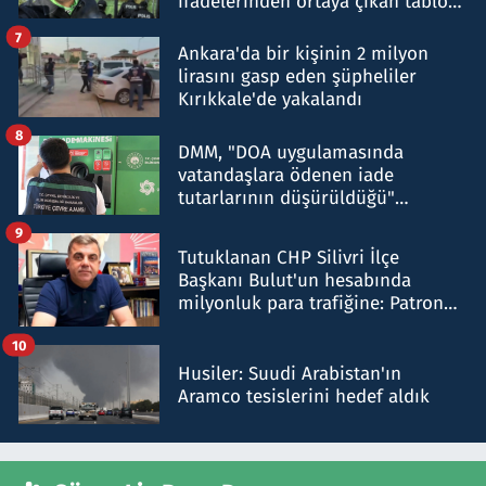
ifadelerinden ortaya çıkan tablo
şok etti
7
Ankara'da bir kişinin 2 milyon
lirasını gasp eden şüpheliler
Kırıkkale'de yakalandı
8
DMM, "DOA uygulamasında
vatandaşlara ödenen iade
tutarlarının düşürüldüğü"
iddiasını yalanladı
9
Tutuklanan CHP Silivri İlçe
Başkanı Bulut'un hesabında
milyonluk para trafiğine: Patron
talimat verdi, ben gönderdim
10
Husiler: Suudi Arabistan'ın
Aramco tesislerini hedef aldık