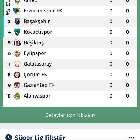
Amed
0
0
1
Erzurumspor FK
0
0
2
Başakşehir
0
0
3
Kocaelispor
0
0
4
Beşiktaş
0
0
5
Eyüpspor
0
0
6
Galatasaray
0
0
7
Çorum FK
0
0
8
Gaziantep FK
0
0
9
Alanyaspor
0
0
10
Detaylar için tıklayın
Süper Lig Fikstür