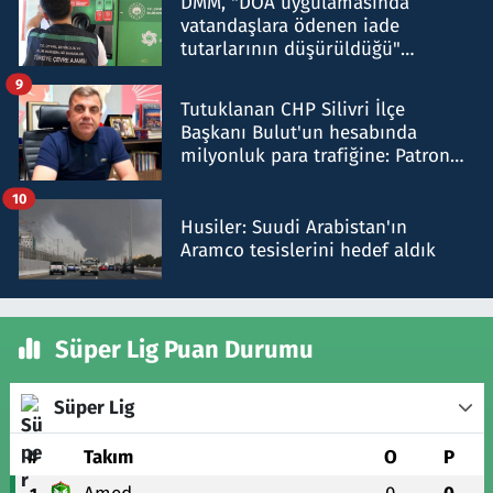
DMM, "DOA uygulamasında
vatandaşlara ödenen iade
tutarlarının düşürüldüğü"
iddiasını yalanladı
9
Tutuklanan CHP Silivri İlçe
Başkanı Bulut'un hesabında
milyonluk para trafiğine: Patron
talimat verdi, ben gönderdim
10
Husiler: Suudi Arabistan'ın
Aramco tesislerini hedef aldık
Süper Lig Puan Durumu
Süper Lig
#
Takım
O
P