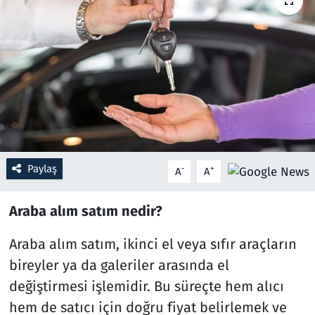
Resmi İlanlar
Rüya Tabirleri
Sağlık
Savunma Sanayi
Paylaş
-
+
A
A
Seçim 2023
Araba alım satım nedir?
Spor
Araba alım satım, ikinci el veya sıfır araçların
Teknoloji ve Bilim
bireyler ya da galeriler arasında el
Televizyon
değiştirmesi işlemidir. Bu süreçte hem alıcı
hem de satıcı için doğru fiyat belirlemek ve