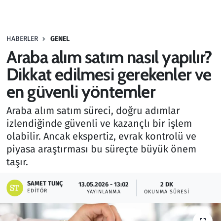
Gündem
HABERLER
GENEL
Haber
Araba alım satım nasıl yapılır?
Kültür Sanat
Dikkat edilmesi gerekenler ve
en güvenli yöntemler
Kurumsal Haberler
Araba alım satım süreci, doğru adımlar
Lezzet Durağı
izlendiğinde güvenli ve kazançlı bir işlem
olabilir. Ancak ekspertiz, evrak kontrolü ve
Memur ve Kamu
piyasa araştırması bu süreçte büyük önem
taşır.
Otomobil
SAMET TUNÇ
13.05.2026 - 13:02
2 DK
EDITÖR
Oyun
YAYINLANMA
OKUNMA SÜRESI
Ramazan