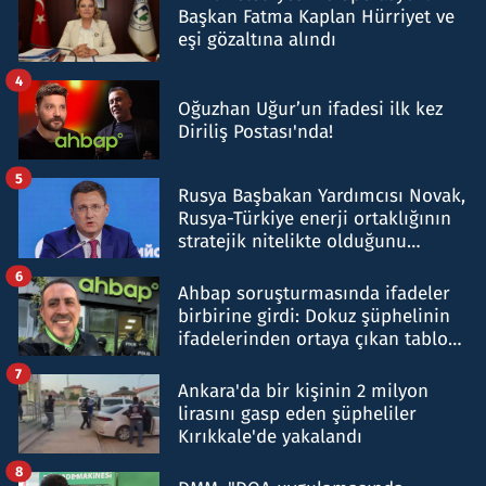
Başkan Fatma Kaplan Hürriyet ve
eşi gözaltına alındı
4
Oğuzhan Uğur’un ifadesi ilk kez
Diriliş Postası'nda!
5
Rusya Başbakan Yardımcısı Novak,
Rusya-Türkiye enerji ortaklığının
stratejik nitelikte olduğunu
belirtti
6
Ahbap soruşturmasında ifadeler
birbirine girdi: Dokuz şüphelinin
ifadelerinden ortaya çıkan tablo
şok etti
7
Ankara'da bir kişinin 2 milyon
lirasını gasp eden şüpheliler
Kırıkkale'de yakalandı
8