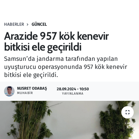
Gündem
HABERLER
GÜNCEL
Haber
Arazide 957 kök kenevir
Kültür Sanat
bitkisi ele geçirildi
Samsun’da jandarma tarafından yapılan
Kurumsal Haberler
uyuşturucu operasyonunda 957 kök kenevir
bitkisi ele geçirildi.
Lezzet Durağı
NUSRET ODABAŞ
28.09.2024 - 10:50
Memur ve Kamu
MUHABIR
YAYINLANMA
Otomobil
Oyun
Ramazan