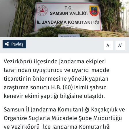
Resmi İlanlar
Rüya Tabirleri
Sağlık
Paylaş
-
+
A
A
Savunma Sanayi
Vezirköprü ilçesinde jandarma ekipleri
tarafından uyuşturucu ve uyarıcı madde
Seçim 2023
ticaretinin önlenmesine yönelik yapılan
araştırma sonucu H.B. (60) isimli şahsın
Spor
kenevir ekimi yaptığı bilgisine ulaşıldı.
Teknoloji ve Bilim
Samsun İl Jandarma Komutanlığı Kaçakçılık ve
Televizyon
Organize Suçlarla Mücadele Şube Müdürlüğü
ve Vezirköprü İlçe Jandarma Komutanlığı