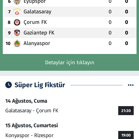
Eyüpspor
0
0
6
Galatasaray
0
0
7
Çorum FK
0
0
8
Gaziantep FK
0
0
9
Alanyaspor
0
0
10
Detaylar için tıklayın
Süper Lig Fikstür
14 Ağustos, Cuma
Galatasaray - Çorum FK
21:30
15 Ağustos, Cumartesi
Konyaspor - Rizespor
19:00