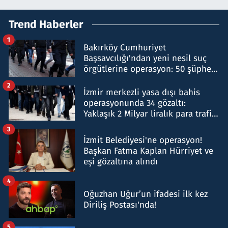
Trend Haberler
1
Bakırköy Cumhuriyet
Başsavcılığı'ndan yeni nesil suç
örgütlerine operasyon: 50 şüpheli
hakkında gözaltı kararı
2
İzmir merkezli yasa dışı bahis
operasyonunda 34 gözaltı:
Yaklaşık 2 Milyar liralık para trafiği
tespit edildi
3
İzmit Belediyesi'ne operasyon!
Başkan Fatma Kaplan Hürriyet ve
eşi gözaltına alındı
4
Oğuzhan Uğur’un ifadesi ilk kez
Diriliş Postası'nda!
5