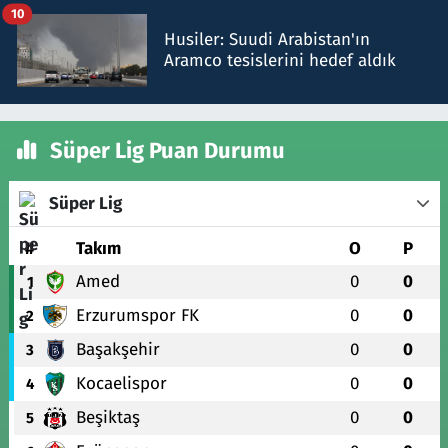
10
Husiler: Suudi Arabistan'ın
Aramco tesislerini hedef aldık
Süper Lig Puan Durumu
Süper Lig
#
Takım
O
P
Amed
0
0
1
Erzurumspor FK
0
0
2
Başakşehir
0
0
3
Kocaelispor
0
0
4
Beşiktaş
0
0
5