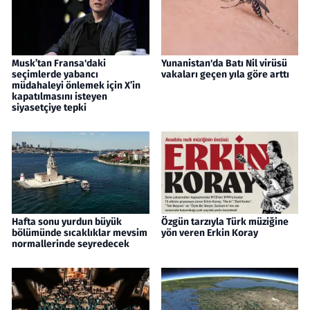
Musk’tan Fransa'daki
Yunanistan'da Batı Nil virüsü
seçimlerde yabancı
vakaları geçen yıla göre arttı
müdahaleyi önlemek için X’in
kapatılmasını isteyen
siyasetçiye tepki
Hafta sonu yurdun büyük
Özgün tarzıyla Türk müziğine
bölümünde sıcaklıklar mevsim
yön veren Erkin Koray
normallerinde seyredecek