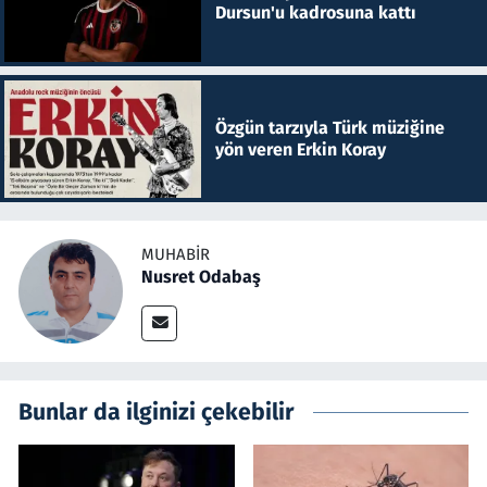
Dursun'u kadrosuna kattı
Özgün tarzıyla Türk müziğine
yön veren Erkin Koray
MUHABIR
Nusret Odabaş
Bunlar da ilginizi çekebilir