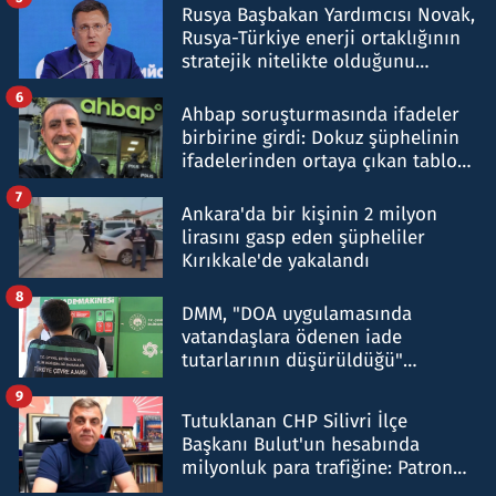
Rusya Başbakan Yardımcısı Novak,
Rusya-Türkiye enerji ortaklığının
stratejik nitelikte olduğunu
belirtti
6
Ahbap soruşturmasında ifadeler
birbirine girdi: Dokuz şüphelinin
ifadelerinden ortaya çıkan tablo
şok etti
7
Ankara'da bir kişinin 2 milyon
lirasını gasp eden şüpheliler
Kırıkkale'de yakalandı
8
DMM, "DOA uygulamasında
vatandaşlara ödenen iade
tutarlarının düşürüldüğü"
iddiasını yalanladı
9
Tutuklanan CHP Silivri İlçe
Başkanı Bulut'un hesabında
milyonluk para trafiğine: Patron
talimat verdi, ben gönderdim