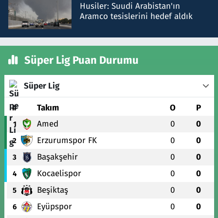
Husiler: Suudi Arabistan'ın
Aramco tesislerini hedef aldık
Süper Lig Puan Durumu
Süper Lig
#
Takım
O
P
Amed
0
0
1
Erzurumspor FK
0
0
2
Başakşehir
0
0
3
Kocaelispor
0
0
4
Beşiktaş
0
0
5
Eyüpspor
0
0
6