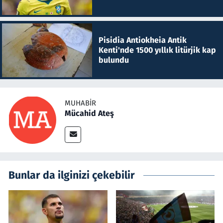
Pisidia Antiokheia Antik
Kenti'nde 1500 yıllık litürjik kap
bulundu
MUHABIR
Mücahid Ateş
Bunlar da ilginizi çekebilir