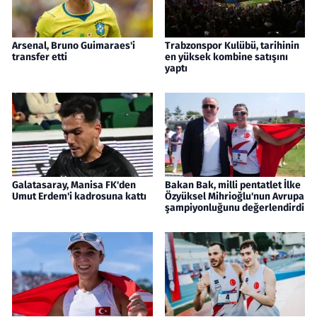
Arsenal, Bruno Guimaraes'i
Trabzonspor Kulübü, tarihinin
transfer etti
en yüksek kombine satışını
yaptı
Galatasaray, Manisa FK'den
Bakan Bak, milli pentatlet İlke
Umut Erdem'i kadrosuna kattı
Özyüksel Mihrioğlu'nun Avrupa
şampiyonluğunu değerlendirdi