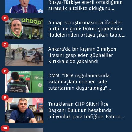
Rusya-Türkiye enerji ortaklığının
stratejik nitelikte olduğunu
belirtti
6
Ahbap soruşturmasında ifadeler
birbirine girdi: Dokuz şüphelinin
ifadelerinden ortaya çıkan tablo
şok etti
7
Ankara'da bir kişinin 2 milyon
lirasını gasp eden şüpheliler
Kırıkkale'de yakalandı
8
DMM, "DOA uygulamasında
vatandaşlara ödenen iade
tutarlarının düşürüldüğü"
iddiasını yalanladı
9
Tutuklanan CHP Silivri İlçe
Başkanı Bulut'un hesabında
milyonluk para trafiğine: Patron
talimat verdi, ben gönderdim
10