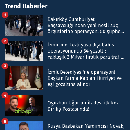
Trend Haberler
1
Bakırköy Cumhuriyet
Başsavcılığı'ndan yeni nesil suç
örgütlerine operasyon: 50 şüpheli
hakkında gözaltı kararı
2
İzmir merkezli yasa dışı bahis
operasyonunda 34 gözaltı:
Yaklaşık 2 Milyar liralık para trafiği
tespit edildi
3
İzmit Belediyesi'ne operasyon!
Başkan Fatma Kaplan Hürriyet ve
eşi gözaltına alındı
4
Oğuzhan Uğur’un ifadesi ilk kez
Diriliş Postası'nda!
5
Rusya Başbakan Yardımcısı Novak,