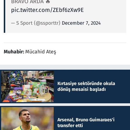
BRAVO ARDA 🔥
pic.twitter.com/ZEbf6zXw9E
— S Sport (@ssporttr)
December 7, 2024
Muhabir:
Mücahid Ateş
Kırtasiye sektöründe okula
dönüş mesaisi başladı
Arsenal, Bruno Guimaraes'i
transfer etti