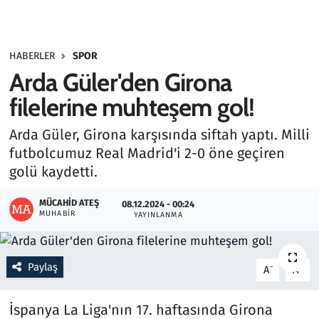
Gündem
HABERLER
SPOR
Haber
Arda Güler'den Girona
Kültür Sanat
filelerine muhteşem gol!
Arda Güler, Girona karşısında siftah yaptı. Milli
Kurumsal Haberler
futbolcumuz Real Madrid'i 2-0 öne geçiren
golü kaydetti.
Lezzet Durağı
MÜCAHID ATEŞ
08.12.2024 - 00:24
Memur ve Kamu
MUHABIR
YAYINLANMA
Otomobil
Paylaş
-
+
A
A
Oyun
İspanya La Liga'nın 17. haftasında Girona
Ramazan