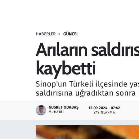
Resmi İlanlar
Rüya Tabirleri
HABERLER
GÜNCEL
Arıların saldı
Sağlık
kaybetti
Savunma Sanayi
Seçim 2023
Sinop'un Türkeli ilçesinde ya
saldırısına uğradıktan sonra 
Spor
NUSRET ODABAŞ
12.09.2024 - 07:42
Teknoloji ve Bilim
MUHABIR
YAYINLANMA
Televizyon