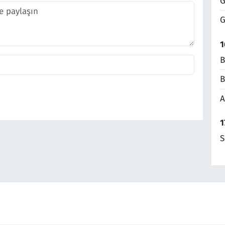
G
G
1
B
B
A
1
S