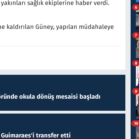
yakınları sağlık ekiplerine haber verdi.
6
'ne kaldırılan Güney, yapılan müdahaleye
7
8
9
öründe okula dönüş mesaisi başladı
10
Guimaraes'i transfer etti