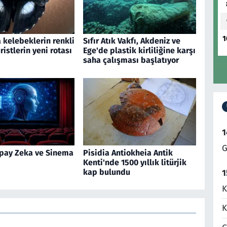
1
 kelebeklerin renkli
Sıfır Atık Vakfı, Akdeniz ve
ristlerin yeni rotası
Ege'de plastik kirliliğine karşı
saha çalışması başlatıyor
1
G
pay Zeka ve Sinema
Pisidia Antiokheia Antik
Kenti'nde 1500 yıllık litürjik
kap bulundu
1
K
K