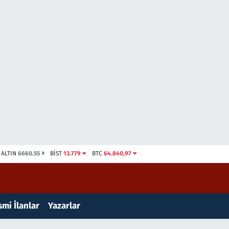
ALTIN
6660.55
BİST
13.779
BTC
64.840,97
mi İlanlar
Yazarlar