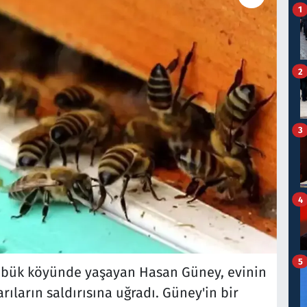
1
2
3
4
5
kçabük köyünde yaşayan Hasan Güney, evinin
rıların saldırısına uğradı. Güney'in bir