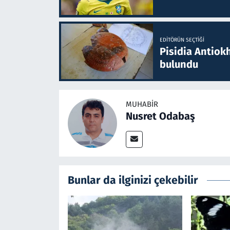
EDITÖRÜN SEÇTIĞI
Pisidia Antiokh
bulundu
MUHABIR
Nusret Odabaş
Bunlar da ilginizi çekebilir