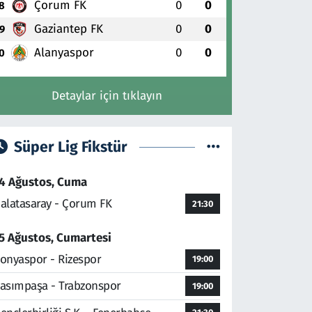
Çorum FK
0
0
8
Gaziantep FK
0
0
9
Alanyaspor
0
0
0
Detaylar için tıklayın
Süper Lig Fikstür
4 Ağustos, Cuma
alatasaray - Çorum FK
21:30
5 Ağustos, Cumartesi
onyaspor - Rizespor
19:00
asımpaşa - Trabzonspor
19:00