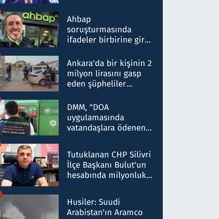
ortaklığının stratejik
nitelikte olduğunu
Ahbap
belirtti
soruşturmasında
ifadeler birbirine girdi:
Dokuz şüphelinin
ifadelerinden ortaya
Ankara'da bir kişinin 2
çıkan tablo şok etti
milyon lirasını gasp
eden şüpheliler
Kırıkkale'de yakalandı
DMM, "DOA
uygulamasında
vatandaşlara ödenen
iade tutarlarının
düşürüldüğü" iddiasını
Tutuklanan CHP Silivri
yalanladı
İlçe Başkanı Bulut'un
hesabında milyonluk
para trafiğine: Patron
talimat verdi, ben
Husiler: Suudi
gönderdim
Arabistan'ın Aramco