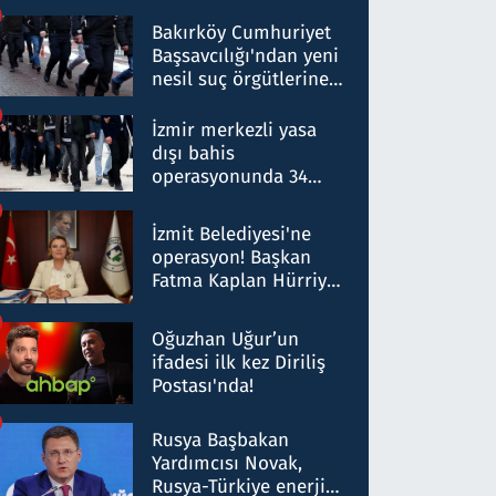
Bakırköy Cumhuriyet
Başsavcılığı'ndan yeni
nesil suç örgütlerine
operasyon: 50 şüpheli
hakkında gözaltı kararı
İzmir merkezli yasa
dışı bahis
operasyonunda 34
gözaltı: Yaklaşık 2
Milyar liralık para
İzmit Belediyesi'ne
trafiği tespit edildi
operasyon! Başkan
Fatma Kaplan Hürriyet
ve eşi gözaltına alındı
Oğuzhan Uğur’un
ifadesi ilk kez Diriliş
Postası'nda!
Rusya Başbakan
Yardımcısı Novak,
Rusya-Türkiye enerji