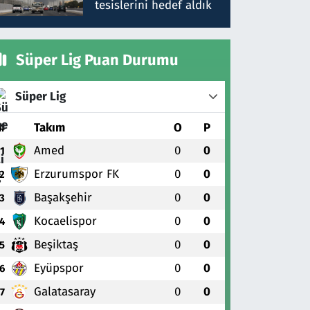
tesislerini hedef aldık
Süper Lig Puan Durumu
Süper Lig
#
Takım
O
P
Amed
0
0
1
Erzurumspor FK
0
0
2
Başakşehir
0
0
3
Kocaelispor
0
0
4
Beşiktaş
0
0
5
Eyüpspor
0
0
6
Galatasaray
0
0
7