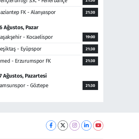
ençlerbirliği S.K. - Fenerbahçe
21:30
aziantep FK - Alanyaspor
21:30
6 Ağustos, Pazar
aşakşehir - Kocaelispor
19:00
eşiktaş - Eyüpspor
21:30
med - Erzurumspor FK
21:30
7 Ağustos, Pazartesi
amsunspor - Göztepe
21:30