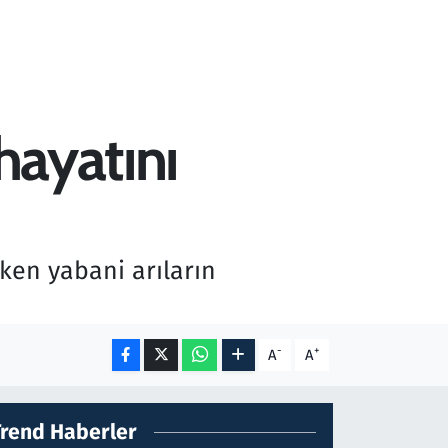
hayatını
rken yabani arıların
-
+
A
A
Trend Haberler