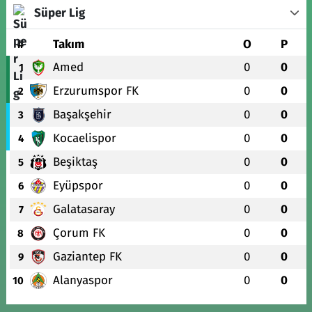
Süper Lig
#
Takım
O
P
Amed
0
0
1
Erzurumspor FK
0
0
2
Başakşehir
0
0
3
Kocaelispor
0
0
4
Beşiktaş
0
0
5
Eyüpspor
0
0
6
Galatasaray
0
0
7
Çorum FK
0
0
8
Gaziantep FK
0
0
9
Alanyaspor
0
0
10