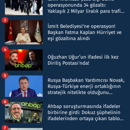
operasyonunda 34 gözaltı:
Yaklaşık 2 Milyar liralık para trafiği
tespit edildi
3
İzmit Belediyesi'ne operasyon!
Başkan Fatma Kaplan Hürriyet ve
eşi gözaltına alındı
4
Oğuzhan Uğur’un ifadesi ilk kez
Diriliş Postası'nda!
5
Rusya Başbakan Yardımcısı Novak,
Rusya-Türkiye enerji ortaklığının
stratejik nitelikte olduğunu
belirtti
6
Ahbap soruşturmasında ifadeler
birbirine girdi: Dokuz şüphelinin
ifadelerinden ortaya çıkan tablo
şok etti
7