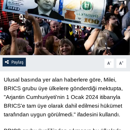
Resmi İlanlar
Rüya Tabirleri
Sağlık
Savunma Sanayi
Paylaş
-
+
A
A
Seçim 2023
Ulusal basında yer alan haberlere göre, Milei, 
Spor
BRICS grubu üye ülkelere gönderdiği mektupta, 
"Arjantin Cumhuriyeti'nin 1 Ocak 2024 itibarıyla 
Teknoloji ve Bilim
BRICS'e tam üye olarak dahil edilmesi hükümet 
tarafından uygun görülmedi." ifadesini kullandı.
Televizyon