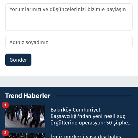
Gönder
Trend Haberler
1
Bakırköy Cumhuriyet
Başsavcılığı'ndan yeni nesil suç
örgütlerine operasyon: 50 şüpheli
hakkında gözaltı kararı
2
İzmir merkezli yasa dışı bahis