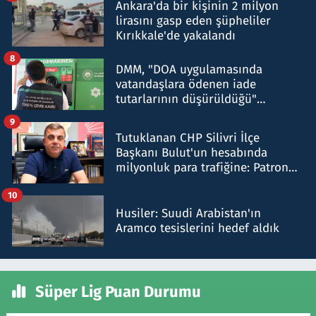
Ankara'da bir kişinin 2 milyon
lirasını gasp eden şüpheliler
Kırıkkale'de yakalandı
8
DMM, "DOA uygulamasında
vatandaşlara ödenen iade
tutarlarının düşürüldüğü"
iddiasını yalanladı
9
Tutuklanan CHP Silivri İlçe
Başkanı Bulut'un hesabında
milyonluk para trafiğine: Patron
talimat verdi, ben gönderdim
10
Husiler: Suudi Arabistan'ın
Aramco tesislerini hedef aldık
Süper Lig Puan Durumu