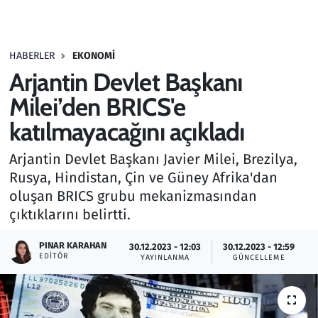
Gündem
HABERLER
EKONOMI
Haber
Arjantin Devlet Başkanı
Kültür Sanat
Milei’den BRICS'e
katılmayacağını açıkladı
Kurumsal Haberler
Arjantin Devlet Başkanı Javier Milei, Brezilya,
Lezzet Durağı
Rusya, Hindistan, Çin ve Güney Afrika'dan
oluşan BRICS grubu mekanizmasından
Memur ve Kamu
çıktıklarını belirtti.
Otomobil
PINAR KARAHAN
30.12.2023 - 12:03
30.12.2023 - 12:59
EDITÖR
YAYINLANMA
GÜNCELLEME
Oyun
Ramazan