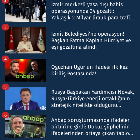
2
İzmir merkezli yasa dışı bahis
operasyonunda 34 gözaltı:
Yaklaşık 2 Milyar liralık para trafiği
tespit edildi
3
İzmit Belediyesi'ne operasyon!
Başkan Fatma Kaplan Hürriyet ve
eşi gözaltına alındı
4
Oğuzhan Uğur’un ifadesi ilk kez
Diriliş Postası'nda!
5
Rusya Başbakan Yardımcısı Novak,
Rusya-Türkiye enerji ortaklığının
stratejik nitelikte olduğunu
belirtti
6
Ahbap soruşturmasında ifadeler
birbirine girdi: Dokuz şüphelinin
ifadelerinden ortaya çıkan tablo
şok etti