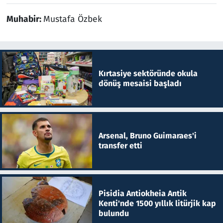
Muhabir:
Mustafa Özbek
Kırtasiye sektöründe okula
dönüş mesaisi başladı
Arsenal, Bruno Guimaraes'i
transfer etti
Pisidia Antiokheia Antik
Kenti'nde 1500 yıllık litürjik kap
bulundu