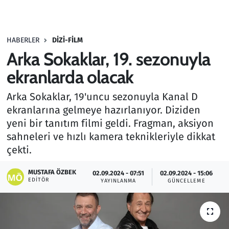
Gündem
HABERLER
DIZI-FILM
Haber
Arka Sokaklar, 19. sezonuyla
Kültür Sanat
ekranlarda olacak
Arka Sokaklar, 19'uncu sezonuyla Kanal D
Kurumsal Haberler
ekranlarına gelmeye hazırlanıyor. Diziden
yeni bir tanıtım filmi geldi. Fragman, aksiyon
Lezzet Durağı
sahneleri ve hızlı kamera teknikleriyle dikkat
Memur ve Kamu
çekti.
MUSTAFA ÖZBEK
Otomobil
02.09.2024 - 07:51
02.09.2024 - 15:06
EDITÖR
YAYINLANMA
GÜNCELLEME
Oyun
Ramazan