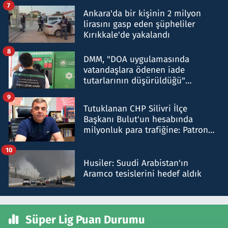
7
Ankara'da bir kişinin 2 milyon
lirasını gasp eden şüpheliler
Kırıkkale'de yakalandı
8
DMM, "DOA uygulamasında
vatandaşlara ödenen iade
tutarlarının düşürüldüğü"
iddiasını yalanladı
9
Tutuklanan CHP Silivri İlçe
Başkanı Bulut'un hesabında
milyonluk para trafiğine: Patron
talimat verdi, ben gönderdim
10
Husiler: Suudi Arabistan'ın
Aramco tesislerini hedef aldık
Süper Lig Puan Durumu