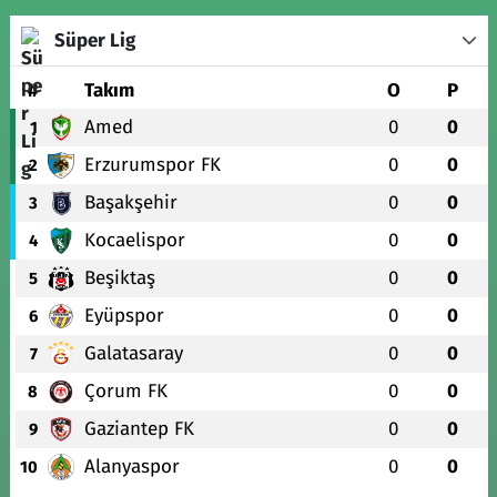
Süper Lig
#
Takım
O
P
Amed
0
0
1
Erzurumspor FK
0
0
2
Başakşehir
0
0
3
Kocaelispor
0
0
4
Beşiktaş
0
0
5
Eyüpspor
0
0
6
Galatasaray
0
0
7
Çorum FK
0
0
8
Gaziantep FK
0
0
9
Alanyaspor
0
0
10