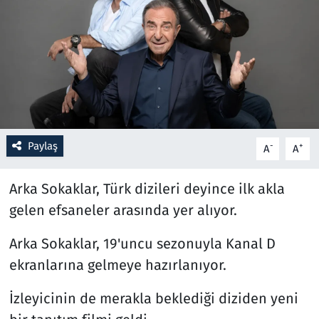
Resmi İlanlar
Rüya Tabirleri
Sağlık
Savunma Sanayi
Paylaş
-
+
A
A
Seçim 2023
Arka Sokaklar, Türk dizileri deyince ilk akla
gelen efsaneler arasında yer alıyor.
Spor
Arka Sokaklar, 19'uncu sezonuyla Kanal D
Teknoloji ve Bilim
ekranlarına gelmeye hazırlanıyor.
Televizyon
İzleyicinin de merakla beklediği diziden yeni