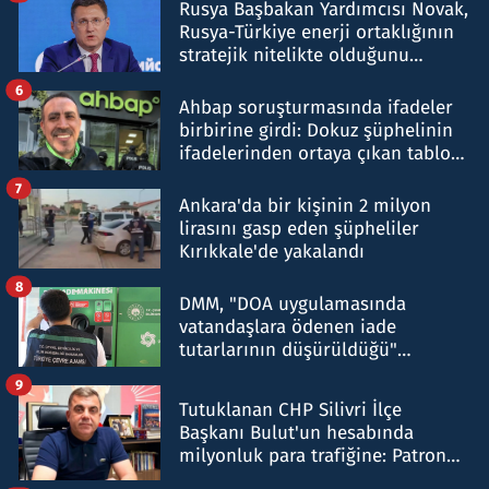
Rusya Başbakan Yardımcısı Novak,
Rusya-Türkiye enerji ortaklığının
stratejik nitelikte olduğunu
belirtti
6
Ahbap soruşturmasında ifadeler
birbirine girdi: Dokuz şüphelinin
ifadelerinden ortaya çıkan tablo
şok etti
7
Ankara'da bir kişinin 2 milyon
lirasını gasp eden şüpheliler
Kırıkkale'de yakalandı
8
DMM, "DOA uygulamasında
vatandaşlara ödenen iade
tutarlarının düşürüldüğü"
iddiasını yalanladı
9
Tutuklanan CHP Silivri İlçe
Başkanı Bulut'un hesabında
milyonluk para trafiğine: Patron
talimat verdi, ben gönderdim