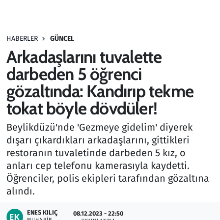
Gündem
HABERLER
GÜNCEL
Haber
Arkadaşlarını tuvalette
Kültür Sanat
darbeden 5 öğrenci
gözaltında: Kandırıp tekme
Kurumsal Haberler
tokat böyle dövdüler!
Lezzet Durağı
Beylikdüzü'nde 'Gezmeye gidelim' diyerek
dışarı çıkardıkları arkadaşlarını, gittikleri
Memur ve Kamu
restoranın tuvaletinde darbeden 5 kız, o
anları cep telefonu kamerasıyla kaydetti.
Otomobil
Öğrenciler, polis ekipleri tarafından gözaltına
alındı.
Oyun
ENES KILIÇ
08.12.2023 - 22:50
Ramazan
MUHABIR