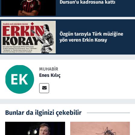
Dursun'u kadrosuna kattı
Özgün tarzıyla Türk müziğine
yön veren Erkin Koray
MUHABIR
Enes Kılıç
Bunlar da ilginizi çekebilir