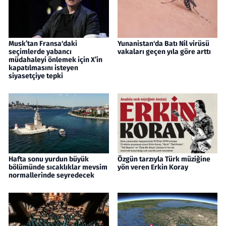
Musk’tan Fransa'daki
Yunanistan'da Batı Nil virüsü
seçimlerde yabancı
vakaları geçen yıla göre arttı
müdahaleyi önlemek için X’in
kapatılmasını isteyen
siyasetçiye tepki
Hafta sonu yurdun büyük
Özgün tarzıyla Türk müziğine
bölümünde sıcaklıklar mevsim
yön veren Erkin Koray
normallerinde seyredecek