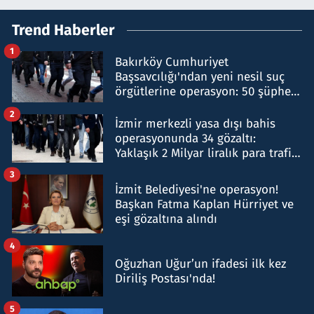
Trend Haberler
1
Bakırköy Cumhuriyet
Başsavcılığı'ndan yeni nesil suç
örgütlerine operasyon: 50 şüpheli
hakkında gözaltı kararı
2
İzmir merkezli yasa dışı bahis
operasyonunda 34 gözaltı:
Yaklaşık 2 Milyar liralık para trafiği
tespit edildi
3
İzmit Belediyesi'ne operasyon!
Başkan Fatma Kaplan Hürriyet ve
eşi gözaltına alındı
4
Oğuzhan Uğur’un ifadesi ilk kez
Diriliş Postası'nda!
5