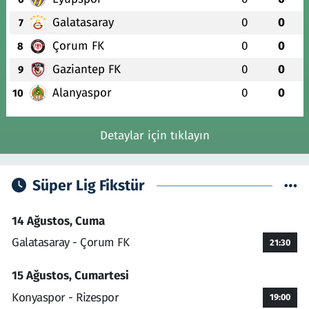
Galatasaray
0
0
7
Çorum FK
0
0
8
Gaziantep FK
0
0
9
Alanyaspor
0
0
10
Detaylar için tıklayın
Süper Lig Fikstür
14 Ağustos, Cuma
Galatasaray - Çorum FK
21:30
15 Ağustos, Cumartesi
Konyaspor - Rizespor
19:00