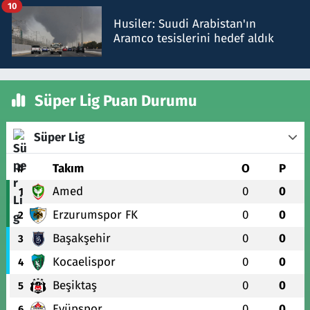
10
Husiler: Suudi Arabistan'ın
Aramco tesislerini hedef aldık
Süper Lig Puan Durumu
Süper Lig
#
Takım
O
P
Amed
0
0
1
Erzurumspor FK
0
0
2
Başakşehir
0
0
3
Kocaelispor
0
0
4
Beşiktaş
0
0
5
Eyüpspor
0
0
6