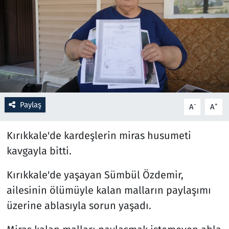
Resmi İlanlar
Rüya Tabirleri
Sağlık
Savunma Sanayi
Paylaş
-
+
A
A
Seçim 2023
Kırıkkale'de kardeşlerin miras husumeti
kavgayla bitti.
Spor
Kırıkkale'de yaşayan Sümbül Özdemir,
Teknoloji ve Bilim
ailesinin ölümüyle kalan malların paylaşımı
üzerine ablasıyla sorun yaşadı.
Televizyon