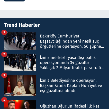
Trend Haberler
1
Bakırköy Cumhuriyet
Başsavcılığı'ndan yeni nesil suç
örgütlerine operasyon: 50 şüpheli
hakkında gözaltı kararı
2
İzmir merkezli yasa dışı bahis
operasyonunda 34 gözaltı:
Yaklaşık 2 Milyar liralık para trafiği
tespit edildi
3
İzmit Belediyesi'ne operasyon!
Başkan Fatma Kaplan Hürriyet ve
eşi gözaltına alındı
4
Oğuzhan Uğur’un ifadesi ilk kez