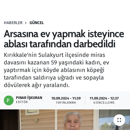
Gündem
HABERLER
GÜNCEL
Haber
Arsasına ev yapmak isteyince
Kültür Sanat
ablası tarafından darbedildi
Kırıkkale'nin Sulakyurt ilçesinde miras
Kurumsal Haberler
davasını kazanan 59 yaşındaki kadın, ev
yaptırmak için köyde ablasının köpeği
Lezzet Durağı
tarafından saldırıya uğradı ve sopayla
Memur ve Kamu
dövülerek ağır yaralandı.
PINAR İŞKURAN
Otomobil
10.09.2024 - 11:39
11.09.2024 - 12:37
EDITÖR
YAYINLANMA
GÜNCELLEME
Oyun
Ramazan