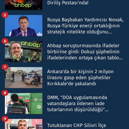
Diriliş Postası'nda!
5
Rusya Başbakan Yardımcısı Novak,
Rusya-Türkiye enerji ortaklığının
stratejik nitelikte olduğunu
belirtti
6
Ahbap soruşturmasında ifadeler
birbirine girdi: Dokuz şüphelinin
ifadelerinden ortaya çıkan tablo
şok etti
7
Ankara'da bir kişinin 2 milyon
lirasını gasp eden şüpheliler
Kırıkkale'de yakalandı
8
DMM, "DOA uygulamasında
vatandaşlara ödenen iade
tutarlarının düşürüldüğü"
iddiasını yalanladı
9
Tutuklanan CHP Silivri İlçe