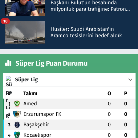
Başkanı Bulut'un hesabında
milyonluk para trafiğine: Patron
talimat verdi, ben gönderdim
10
Husiler: Suudi Arabistan'ın
Aramco tesislerini hedef aldık
Süper Lig Puan Durumu
Süper Lig
#
Takım
O
P
Amed
0
0
1
Erzurumspor FK
0
0
2
Başakşehir
0
0
3
Kocaelispor
0
0
4