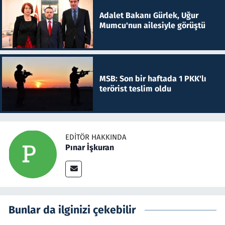
Adalet Bakanı Gürlek, Uğur
Mumcu'nun ailesiyle görüştü
MSB: Son bir haftada 1 PKK'lı
terörist teslim oldu
EDITÖR HAKKINDA
Pınar İşkuran
Bunlar da ilginizi çekebilir