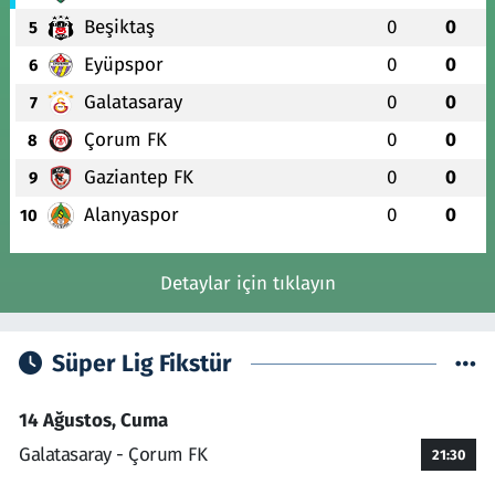
Beşiktaş
0
0
5
Eyüpspor
0
0
6
Galatasaray
0
0
7
Çorum FK
0
0
8
Gaziantep FK
0
0
9
Alanyaspor
0
0
10
Detaylar için tıklayın
Süper Lig Fikstür
14 Ağustos, Cuma
Galatasaray - Çorum FK
21:30