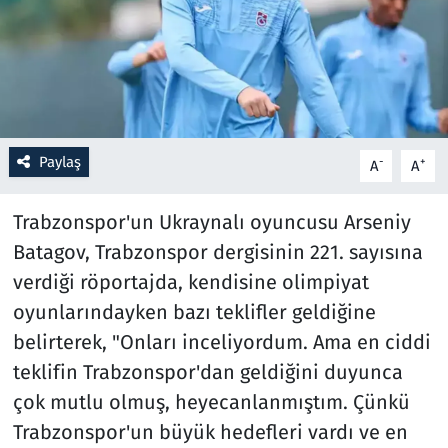
Resmi İlanlar
Rüya Tabirleri
Sağlık
Paylaş
-
+
A
A
Savunma Sanayi
Trabzonspor'un Ukraynalı oyuncusu Arseniy
Batagov, Trabzonspor dergisinin 221. sayısına
Seçim 2023
verdiği röportajda, kendisine olimpiyat
Spor
oyunlarındayken bazı teklifler geldiğine
belirterek, "Onları inceliyordum. Ama en ciddi
Teknoloji ve Bilim
teklifin Trabzonspor'dan geldiğini duyunca
çok mutlu olmuş, heyecanlanmıştım. Çünkü
Televizyon
Trabzonspor'un büyük hedefleri vardı ve en