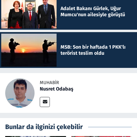
Adalet Bakanı Gürlek, Uğur
Mumcu'nun ailesiyle görüştü
MSB: Son bir haftada 1 PKK'lı
terörist teslim oldu
MUHABIR
Nusret Odabaş
Bunlar da ilginizi çekebilir