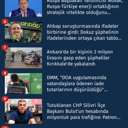
Rusya Başbakan Yardımcısı Novak,
Rusya-Türkiye enerji ortaklığının
stratejik nitelikte olduğunu
belirtti
6
Ahbap soruşturmasında ifadeler
birbirine girdi: Dokuz şüphelinin
ifadelerinden ortaya çıkan tablo
şok etti
7
Ankara'da bir kişinin 2 milyon
lirasını gasp eden şüpheliler
Kırıkkale'de yakalandı
8
DMM, "DOA uygulamasında
vatandaşlara ödenen iade
tutarlarının düşürüldüğü"
iddiasını yalanladı
9
Tutuklanan CHP Silivri İlçe
Başkanı Bulut'un hesabında
milyonluk para trafiğine: Patron
talimat verdi, ben gönderdim