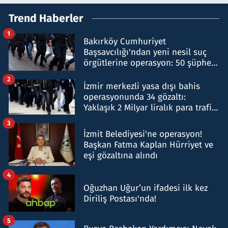
Trend Haberler
1
Bakırköy Cumhuriyet
Başsavcılığı'ndan yeni nesil suç
örgütlerine operasyon: 50 şüpheli
hakkında gözaltı kararı
2
İzmir merkezli yasa dışı bahis
operasyonunda 34 gözaltı:
Yaklaşık 2 Milyar liralık para trafiği
tespit edildi
3
İzmit Belediyesi'ne operasyon!
Başkan Fatma Kaplan Hürriyet ve
eşi gözaltına alındı
4
Oğuzhan Uğur’un ifadesi ilk kez
Diriliş Postası'nda!
5