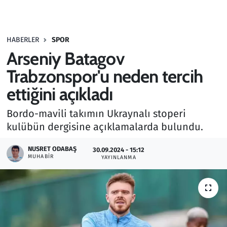
Gündem
HABERLER
SPOR
Haber
Arseniy Batagov
Kültür Sanat
Trabzonspor'u neden tercih
ettiğini açıkladı
Kurumsal Haberler
Bordo-mavili takımın Ukraynalı stoperi
Lezzet Durağı
kulübün dergisine açıklamalarda bulundu.
Memur ve Kamu
NUSRET ODABAŞ
30.09.2024 - 15:12
MUHABIR
YAYINLANMA
Otomobil
Oyun
Ramazan