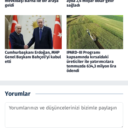
mevkidaşı Barna ile bir araya
ayda 2,4 milyar dolar gelir
geldi
sağladı
Cumhurbaşkanı Erdoğan, MHP
IPARD-III Programı
Genel Başkanı Bahçeli'yi kabul
kapsamında kırsaldaki
etti
üreticiler ile yatırımcılara
temmuzda 634,3 milyon lira
ödendi
Yorumlar