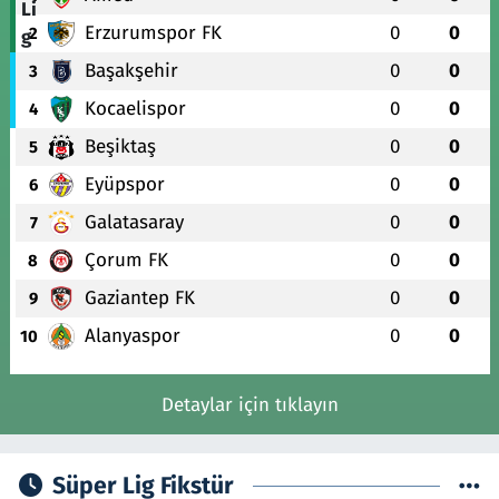
Erzurumspor FK
0
0
2
Başakşehir
0
0
3
Kocaelispor
0
0
4
Beşiktaş
0
0
5
Eyüpspor
0
0
6
Galatasaray
0
0
7
Çorum FK
0
0
8
Gaziantep FK
0
0
9
Alanyaspor
0
0
10
Detaylar için tıklayın
Süper Lig Fikstür