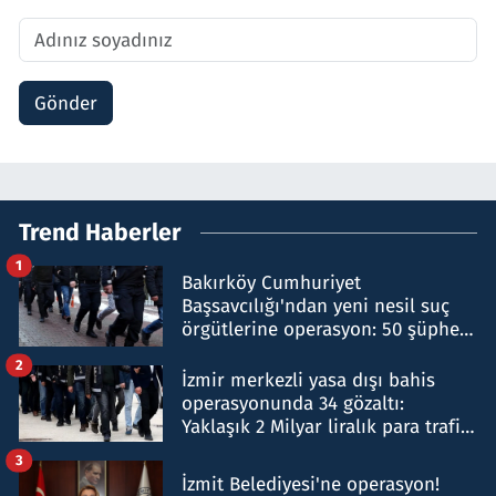
Gönder
Trend Haberler
1
Bakırköy Cumhuriyet
Başsavcılığı'ndan yeni nesil suç
örgütlerine operasyon: 50 şüpheli
hakkında gözaltı kararı
2
İzmir merkezli yasa dışı bahis
operasyonunda 34 gözaltı:
Yaklaşık 2 Milyar liralık para trafiği
tespit edildi
3
İzmit Belediyesi'ne operasyon!