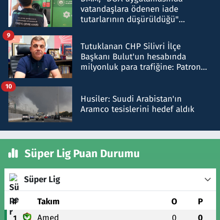
vatandaşlara ödenen iade
tutarlarının düşürüldüğü"
iddiasını yalanladı
9
Tutuklanan CHP Silivri İlçe
Başkanı Bulut'un hesabında
milyonluk para trafiğine: Patron
talimat verdi, ben gönderdim
10
Husiler: Suudi Arabistan'ın
Aramco tesislerini hedef aldık
Süper Lig Puan Durumu
Süper Lig
#
Takım
O
P
Amed
0
0
1