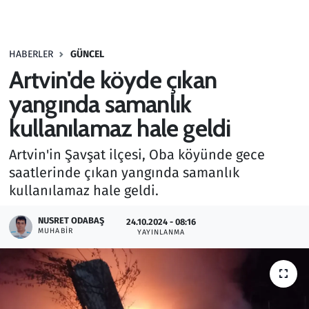
Gündem
HABERLER
GÜNCEL
Haber
Artvin'de köyde çıkan
Kültür Sanat
yangında samanlık
kullanılamaz hale geldi
Kurumsal Haberler
Artvin'in Şavşat ilçesi, Oba köyünde gece
Lezzet Durağı
saatlerinde çıkan yangında samanlık
kullanılamaz hale geldi.
Memur ve Kamu
NUSRET ODABAŞ
24.10.2024 - 08:16
MUHABIR
YAYINLANMA
Otomobil
Oyun
Ramazan