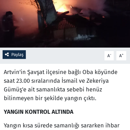
Resmi İlanlar
Rüya Tabirleri
Sağlık
Paylaş
-
+
A
A
Savunma Sanayi
Artvin'in Şavşat ilçesine bağlı Oba köyünde
Seçim 2023
saat 23.00 sıralarında İsmail ve Zekeriya
Spor
Gümüş'e ait samanlıkta sebebi henüz
bilinmeyen bir şekilde yangın çıktı.
Teknoloji ve Bilim
YANGIN KONTROL ALTINDA
Televizyon
Yangın kısa sürede samanlığı sararken ihbar