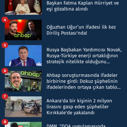
Başkan Fatma Kaplan Hürriyet ve
eşi gözaltına alındı
4
Oğuzhan Uğur’un ifadesi ilk kez
Diriliş Postası'nda!
5
Rusya Başbakan Yardımcısı Novak,
Rusya-Türkiye enerji ortaklığının
stratejik nitelikte olduğunu
belirtti
6
Ahbap soruşturmasında ifadeler
birbirine girdi: Dokuz şüphelinin
ifadelerinden ortaya çıkan tablo
şok etti
7
Ankara'da bir kişinin 2 milyon
lirasını gasp eden şüpheliler
Kırıkkale'de yakalandı
8
DMM, "DOA uygulamasında