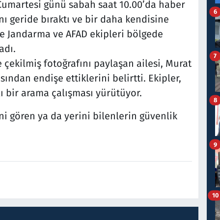
Cumartesi günü sabah saat 10.00’da haber
6
ını geride bıraktı ve bir daha kendisine
ine Jandarma ve AFAD ekipleri bölgede
adı.
7
çekilmiş fotoğrafını paylaşan ailesi, Murat
ından endişe ettiklerini belirtti. Ekipler,
ı bir arama çalışması yürütüyor.
8
ini gören ya da yerini bilenlerin güvenlik
9
10