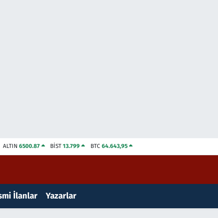
ALTIN
6500.87
BİST
13.799
BTC
64.643,95
mi İlanlar
Yazarlar