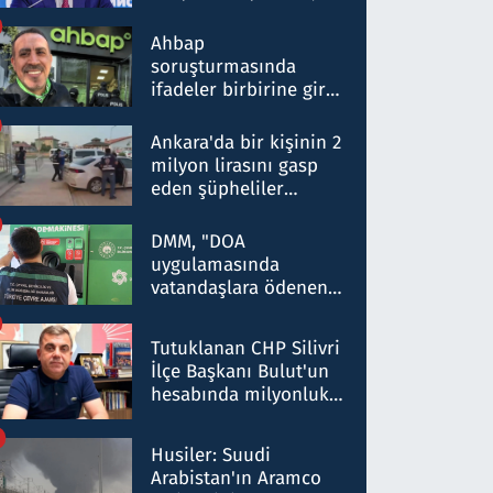
ortaklığının stratejik
nitelikte olduğunu
Ahbap
belirtti
soruşturmasında
ifadeler birbirine girdi:
Dokuz şüphelinin
ifadelerinden ortaya
Ankara'da bir kişinin 2
çıkan tablo şok etti
milyon lirasını gasp
eden şüpheliler
Kırıkkale'de yakalandı
DMM, "DOA
uygulamasında
vatandaşlara ödenen
iade tutarlarının
düşürüldüğü" iddiasını
Tutuklanan CHP Silivri
yalanladı
İlçe Başkanı Bulut'un
hesabında milyonluk
para trafiğine: Patron
talimat verdi, ben
Husiler: Suudi
gönderdim
Arabistan'ın Aramco