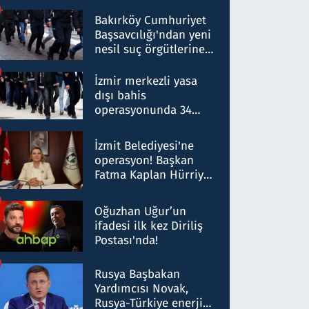
Bakırköy Cumhuriyet
Başsavcılığı'ndan yeni
nesil suç örgütlerine
operasyon: 50 şüpheli
hakkında gözaltı kararı
İzmir merkezli yasa
dışı bahis
operasyonunda 34
gözaltı: Yaklaşık 2
Milyar liralık para
İzmit Belediyesi'ne
trafiği tespit edildi
operasyon! Başkan
Fatma Kaplan Hürriyet
ve eşi gözaltına alındı
Oğuzhan Uğur’un
ifadesi ilk kez Diriliş
Postası'nda!
Rusya Başbakan
Yardımcısı Novak,
Rusya-Türkiye enerji