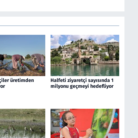
çiler üretimden
Halfeti ziyaretçi sayısında 1
or
milyonu geçmeyi hedefliyor