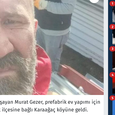
1
2
3
4
5
şayan Murat Gezer, prefabrik ev yapımı için
 ilçesine bağlı Karaağaç köyüne geldi.