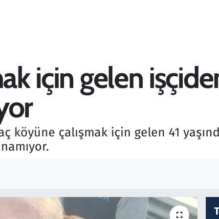
mak için gelen işçid
yor
ğaç köyüne çalışmak için gelen 41 yaşın
ınamıyor.