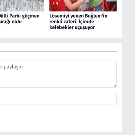
Milli Parkı göçmen
Lösemiyi yenen Buğlem'in
urağı oldu
renkli zaferi: İçimde
kelebekler uçuşuyor