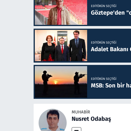
EDITÖRÜN SEÇTIĞI
Göztepe'den "o
EDITÖRÜN SEÇTIĞI
Adalet Bakanı 
EDITÖRÜN SEÇTIĞI
MSB: Son bir ha
MUHABIR
Nusret Odabaş