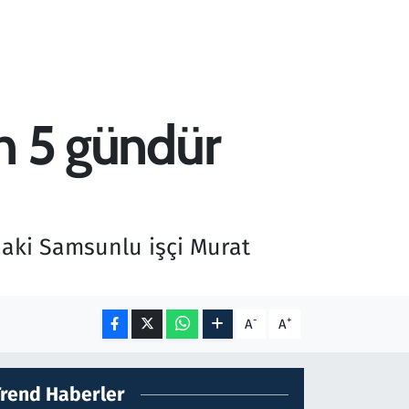
en 5 gündür
daki Samsunlu işçi Murat
-
+
A
A
Trend Haberler