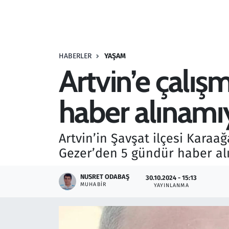
Resmi İlanlar
Rüya Tabirleri
HABERLER
YAŞAM
Artvin’e çalış
Sağlık
haber alınamı
Savunma Sanayi
Seçim 2023
Artvin’in Şavşat ilçesi Karaa
Gezer’den 5 gündür haber al
Spor
NUSRET ODABAŞ
30.10.2024 - 15:13
Teknoloji ve Bilim
MUHABIR
YAYINLANMA
Televizyon