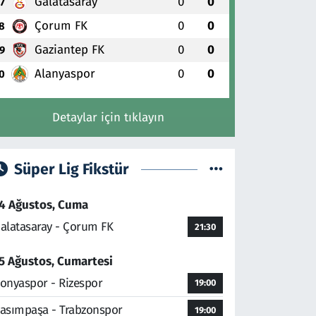
Galatasaray
0
0
7
Çorum FK
0
0
8
Gaziantep FK
0
0
9
Alanyaspor
0
0
0
Detaylar için tıklayın
Süper Lig Fikstür
4 Ağustos, Cuma
alatasaray - Çorum FK
21:30
5 Ağustos, Cumartesi
onyaspor - Rizespor
19:00
asımpaşa - Trabzonspor
19:00