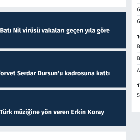
G
G
atı Nil virüsü vakaları geçen yıla göre
1
B
B
A
forvet Serdar Dursun'u kadrosuna kattı
1
S
 Türk müziğine yön veren Erkin Koray