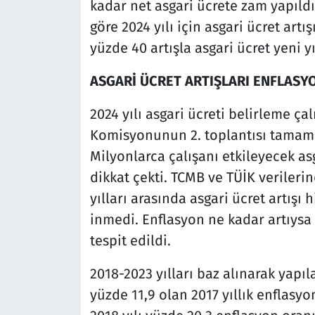
kadar net asgari ücrete zam yapıldı
göre 2024 yılı için asgari ücret art
yüzde 40 artışla asgari ücret yeni yı
ASGARİ ÜCRET ARTIŞLARI ENFLASY
2024 yılı asgari ücreti belirleme ç
Komisyonunun 2. toplantısı tamamla
Milyonlarca çalışanı etkileyecek asg
dikkat çekti. TCMB ve TÜİK verileri
yılları arasında asgari ücret artış
inmedi. Enflasyon ne kadar artıysa
tespit edildi.
2018-2023 yılları baz alınarak yapıl
yüzde 11,9 olan 2017 yıllık enflasyo