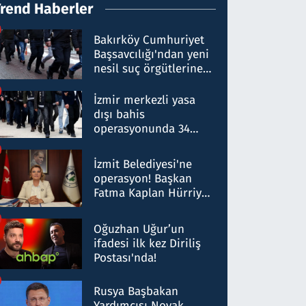
Trend Haberler
Bakırköy Cumhuriyet
Başsavcılığı'ndan yeni
nesil suç örgütlerine
operasyon: 50 şüpheli
hakkında gözaltı kararı
İzmir merkezli yasa
dışı bahis
operasyonunda 34
gözaltı: Yaklaşık 2
Milyar liralık para
İzmit Belediyesi'ne
trafiği tespit edildi
operasyon! Başkan
Fatma Kaplan Hürriyet
ve eşi gözaltına alındı
Oğuzhan Uğur’un
ifadesi ilk kez Diriliş
Postası'nda!
Rusya Başbakan
Yardımcısı Novak,