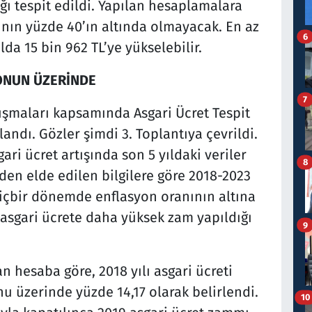
ğı tespit edildi. Yapılan hesaplamalara
ışının yüzde 40’ın altında olmayacak. En az
6
lda 15 bin 962 TL’ye yükselebilir.
ONUN ÜZERİNDE
7
alışmaları kapsamında Asgari Ücret Tespit
ndı. Gözler şimdi 3. Toplantıya çevrildi.
ari ücret artışında son 5 yıldaki veriler
8
nden elde edilen bilgilere göre 2018-2023
ı hiçbir dönemde enflasyon oranının altına
 asgari ücrete daha yüksek zam yapıldığı
9
an hesaba göre, 2018 yılı asgari ücreti
nu üzerinde yüzde 14,17 olarak belirlendi.
10