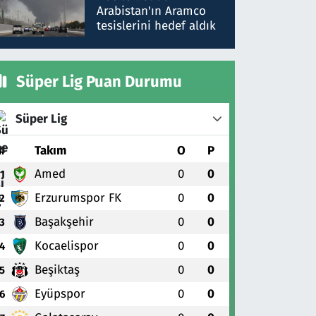
gönderdim
Arabistan'ın Aramco
tesislerini hedef aldık
Süper Lig Puan Durumu
Süper Lig
#
Takım
O
P
Amed
0
0
1
Erzurumspor FK
0
0
2
Başakşehir
0
0
3
Kocaelispor
0
0
4
Beşiktaş
0
0
5
Eyüpspor
0
0
6