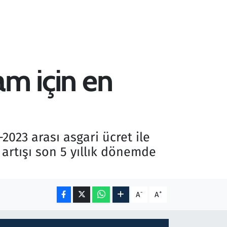
am için en
2023 arası asgari ücret ile
 artışı son 5 yıllık dönemde
-
+
A
A