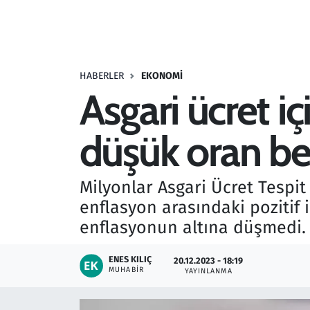
Resmi İlanlar
Rüya Tabirleri
HABERLER
EKONOMI
Asgari ücret i
Sağlık
düşük oran bel
Savunma Sanayi
Seçim 2023
Milyonlar Asgari Ücret Tespit 
enflasyon arasındaki pozitif i
Spor
enflasyonun altına düşmedi.
Teknoloji ve Bilim
ENES KILIÇ
20.12.2023 - 18:19
MUHABIR
YAYINLANMA
Televizyon