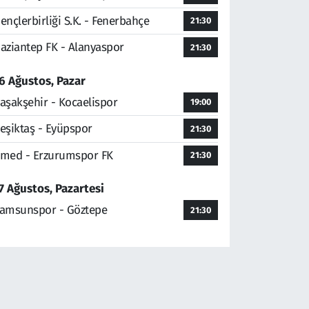
ençlerbirliği S.K. - Fenerbahçe
21:30
aziantep FK - Alanyaspor
21:30
6 Ağustos, Pazar
aşakşehir - Kocaelispor
19:00
eşiktaş - Eyüpspor
21:30
med - Erzurumspor FK
21:30
7 Ağustos, Pazartesi
amsunspor - Göztepe
21:30