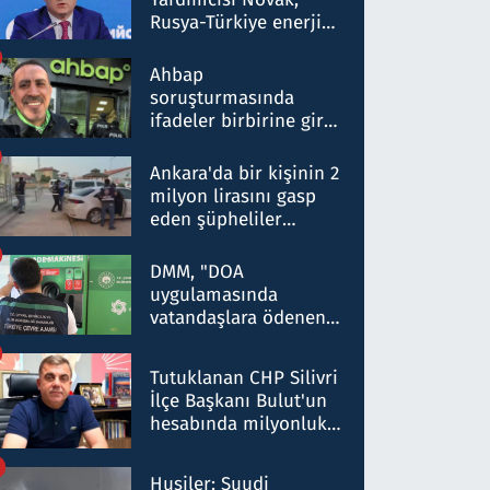
Rusya-Türkiye enerji
ortaklığının stratejik
nitelikte olduğunu
Ahbap
belirtti
soruşturmasında
ifadeler birbirine girdi:
Dokuz şüphelinin
ifadelerinden ortaya
Ankara'da bir kişinin 2
çıkan tablo şok etti
milyon lirasını gasp
eden şüpheliler
Kırıkkale'de yakalandı
DMM, "DOA
uygulamasında
vatandaşlara ödenen
iade tutarlarının
düşürüldüğü" iddiasını
Tutuklanan CHP Silivri
yalanladı
İlçe Başkanı Bulut'un
hesabında milyonluk
para trafiğine: Patron
talimat verdi, ben
Husiler: Suudi