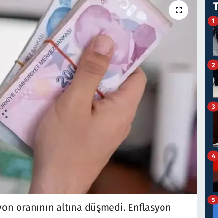
1
2
3
4
5
lasyon oranının altına düşmedi. Enflasyon