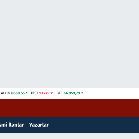
ALTIN
6660.55
BİST
13.779
BTC
64.959,79
mi İlanlar
Yazarlar