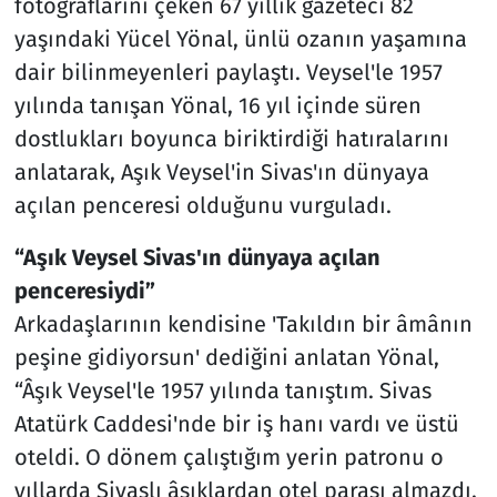
fotoğraflarını çeken 67 yıllık gazeteci 82
yaşındaki Yücel Yönal, ünlü ozanın yaşamına
dair bilinmeyenleri paylaştı. Veysel'le 1957
yılında tanışan Yönal, 16 yıl içinde süren
dostlukları boyunca biriktirdiği hatıralarını
anlatarak, Aşık Veysel'in Sivas'ın dünyaya
açılan penceresi olduğunu vurguladı.
“Aşık Veysel Sivas'ın dünyaya açılan
penceresiydi”
Arkadaşlarının kendisine 'Takıldın bir âmânın
peşine gidiyorsun' dediğini anlatan Yönal,
“Âşık Veysel'le 1957 yılında tanıştım. Sivas
Atatürk Caddesi'nde bir iş hanı vardı ve üstü
oteldi. O dönem çalıştığım yerin patronu o
yıllarda Sivaslı âşıklardan otel parası almazdı.