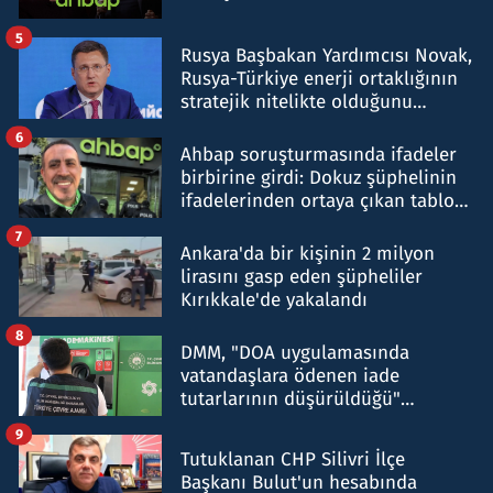
5
Rusya Başbakan Yardımcısı Novak,
Rusya-Türkiye enerji ortaklığının
stratejik nitelikte olduğunu
belirtti
6
Ahbap soruşturmasında ifadeler
birbirine girdi: Dokuz şüphelinin
ifadelerinden ortaya çıkan tablo
şok etti
7
Ankara'da bir kişinin 2 milyon
lirasını gasp eden şüpheliler
Kırıkkale'de yakalandı
8
DMM, "DOA uygulamasında
vatandaşlara ödenen iade
tutarlarının düşürüldüğü"
iddiasını yalanladı
9
Tutuklanan CHP Silivri İlçe
Başkanı Bulut'un hesabında