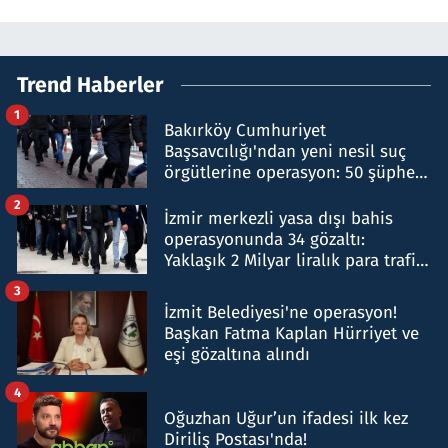
Trend Haberler
1
Bakırköy Cumhuriyet
Başsavcılığı'ndan yeni nesil suç
örgütlerine operasyon: 50 şüpheli
hakkında gözaltı kararı
2
İzmir merkezli yasa dışı bahis
operasyonunda 34 gözaltı:
Yaklaşık 2 Milyar liralık para trafiği
tespit edildi
3
İzmit Belediyesi'ne operasyon!
Başkan Fatma Kaplan Hürriyet ve
eşi gözaltına alındı
4
Oğuzhan Uğur’un ifadesi ilk kez
Diriliş Postası'nda!