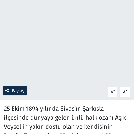
Resmi İlanlar
Rüya Tabirleri
Sağlık
Savunma Sanayi
Seçim 2023
Spor
Paylaş
-
+
A
A
Teknoloji ve Bilim
25 Ekim 1894 yılında Sivas'ın Şarkışla
ilçesinde dünyaya gelen ünlü halk ozanı Aşık
Televizyon
Veysel'in yakın dostu olan ve kendisinin