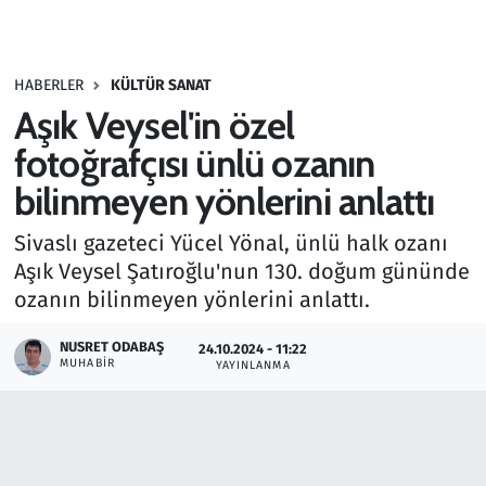
Gündem
HABERLER
KÜLTÜR SANAT
Haber
Aşık Veysel'in özel
Kültür Sanat
fotoğrafçısı ünlü ozanın
bilinmeyen yönlerini anlattı
Kurumsal Haberler
Sivaslı gazeteci Yücel Yönal, ünlü halk ozanı
Lezzet Durağı
Aşık Veysel Şatıroğlu'nun 130. doğum gününde
ozanın bilinmeyen yönlerini anlattı.
Memur ve Kamu
NUSRET ODABAŞ
24.10.2024 - 11:22
MUHABIR
YAYINLANMA
Otomobil
Oyun
Ramazan