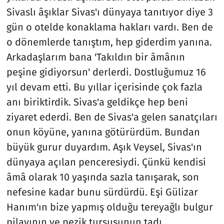
Sivaslı âşıklar Sivas'ı dünyaya tanıtıyor diye 3
gün o otelde konaklama hakları vardı. Ben de
o dönemlerde tanıştım, hep giderdim yanına.
Arkadaşlarım bana 'Takıldın bir âmânın
peşine gidiyorsun' derlerdi. Dostluğumuz 16
yıl devam etti. Bu yıllar içerisinde çok fazla
anı biriktirdik. Sivas'a geldikçe hep beni
ziyaret ederdi. Ben de Sivas'a gelen sanatçıları
onun köyüne, yanına götürürdüm. Bundan
büyük gurur duyardım. Aşık Veysel, Sivas'ın
dünyaya açılan penceresiydi. Çünkü kendisi
âmâ olarak 10 yaşında sazla tanışarak, son
nefesine kadar bunu sürdürdü. Eşi Gülizar
Hanım'ın bize yapmış olduğu tereyağlı bulgur
pilavının ve pezik turşusunun tadı