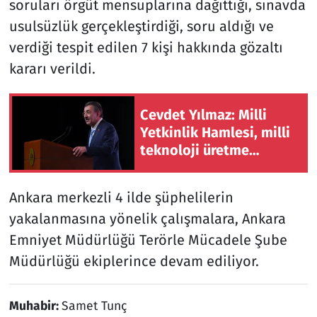
soruları örgüt mensuplarına dağıttığı, sınavda
usulsüzlük gerçekleştirdiği, soru aldığı ve
verdiği tespit edilen 7 kişi hakkında gözaltı
kararı verildi.
Cevdet Yılmaz: Milli
Yetkinlik Hamlesi, milli
teknoloji üretme
irademizi sürdürecek
insan gücümüzü temsil
Ankara merkezli 4 ilde şüphelilerin
etmektedir.
yakalanmasına yönelik çalışmalara, Ankara
Emniyet Müdürlüğü Terörle Mücadele Şube
Müdürlüğü ekiplerince devam ediliyor.
Muhabir:
Samet Tunç