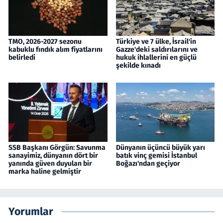
TMO, 2026-2027 sezonu
Türkiye ve 7 ülke, İsrail'in
kabuklu fındık alım fiyatlarını
Gazze'deki saldırılarını ve
belirledi
hukuk ihlallerini en güçlü
şekilde kınadı
SSB Başkanı Görgün: Savunma
Dünyanın üçüncü büyük yarı
sanayimiz, dünyanın dört bir
batık vinç gemisi İstanbul
yanında güven duyulan bir
Boğazı'ndan geçiyor
marka haline gelmiştir
Yorumlar