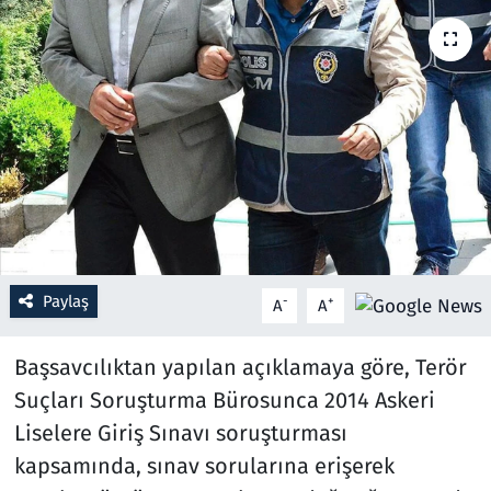
Resmi İlanlar
Rüya Tabirleri
Sağlık
Savunma Sanayi
Seçim 2023
Paylaş
-
+
A
A
Spor
Başsavcılıktan yapılan açıklamaya göre, Terör
Teknoloji ve Bilim
Suçları Soruşturma Bürosunca 2014 Askeri
Liselere Giriş Sınavı soruşturması
Televizyon
kapsamında, sınav sorularına erişerek