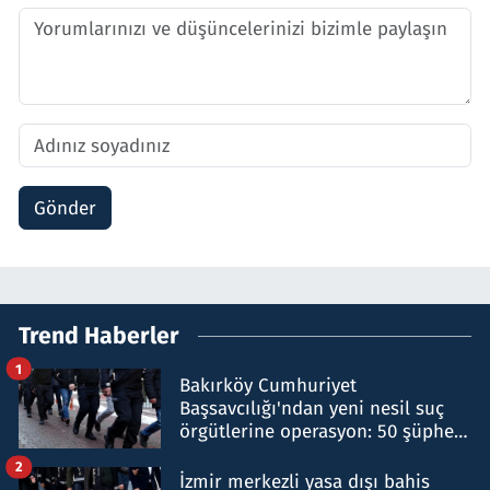
Gönder
Trend Haberler
1
Bakırköy Cumhuriyet
Başsavcılığı'ndan yeni nesil suç
örgütlerine operasyon: 50 şüpheli
hakkında gözaltı kararı
2
İzmir merkezli yasa dışı bahis