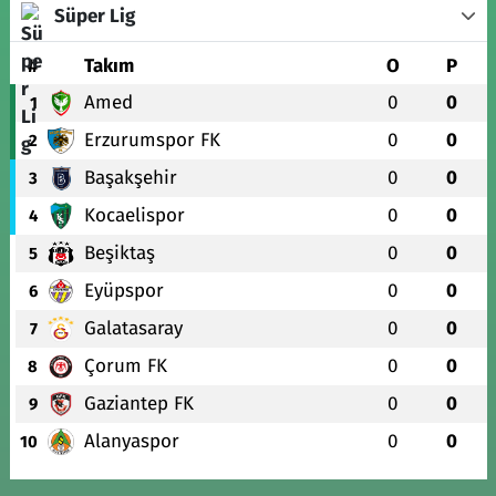
Süper Lig
#
Takım
O
P
Amed
0
0
1
Erzurumspor FK
0
0
2
Başakşehir
0
0
3
Kocaelispor
0
0
4
Beşiktaş
0
0
5
Eyüpspor
0
0
6
Galatasaray
0
0
7
Çorum FK
0
0
8
Gaziantep FK
0
0
9
Alanyaspor
0
0
10