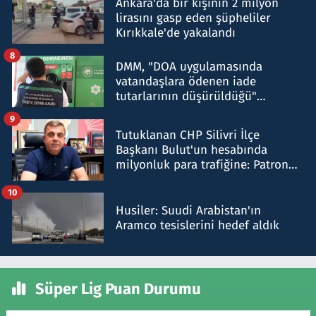
Ankara'da bir kişinin 2 milyon
lirasını gasp eden şüpheliler
Kırıkkale'de yakalandı
8
DMM, "DOA uygulamasında
vatandaşlara ödenen iade
tutarlarının düşürüldüğü"
iddiasını yalanladı
9
Tutuklanan CHP Silivri İlçe
Başkanı Bulut'un hesabında
milyonluk para trafiğine: Patron
talimat verdi, ben gönderdim
10
Husiler: Suudi Arabistan'ın
Aramco tesislerini hedef aldık
Süper Lig Puan Durumu