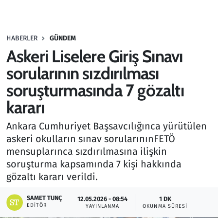
Gündem
HABERLER
GÜNDEM
Haber
Askeri Liselere Giriş Sınavı
Kültür Sanat
sorularının sızdırılması
soruşturmasında 7 gözaltı
Kurumsal Haberler
kararı
Lezzet Durağı
Ankara Cumhuriyet Başsavcılığınca yürütülen
askeri okulların sınav sorularınınFETÖ
Memur ve Kamu
mensuplarınca sızdırılmasına ilişkin
soruşturma kapsamında 7 kişi hakkında
Otomobil
gözaltı kararı verildi.
Oyun
SAMET TUNÇ
12.05.2026 - 08:54
1 DK
EDITÖR
YAYINLANMA
OKUNMA SÜRESI
Ramazan