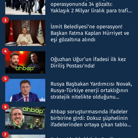
operasyonunda 34 gözaltı:
Yaklaşık 2 Milyar liralık para trafiği
tespit edildi
3
İzmit Belediyesi'ne operasyon!
Başkan Fatma Kaplan Hürriyet ve
eşi gözaltına alındı
4
Oğuzhan Uğur’un ifadesi ilk kez
Diriliş Postası'nda!
5
Rusya Başbakan Yardımcısı Novak,
Rusya-Türkiye enerji ortaklığının
stratejik nitelikte olduğunu
belirtti
6
Ahbap soruşturmasında ifadeler
birbirine girdi: Dokuz şüphelinin
ifadelerinden ortaya çıkan tablo
şok etti
7