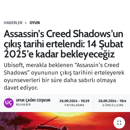
Gündem
HABERLER
OYUN
Haber
Assassin’s Creed Shadows’un
Kültür Sanat
çıkış tarihi ertelendi: 14 Şubat
2025’e kadar bekleyeceğiz
Kurumsal Haberler
Ubisoft, merakla beklenen “Assassin’s Creed
Lezzet Durağı
Shadows” oyununun çıkış tarihini erteleyerek
oyunseverleri bir süre daha sabırlı olmaya
Memur ve Kamu
davet ediyor.
Otomobil
UFUK ÇAĞRI COŞKUN
26.09.2024 - 10:39
26.09.2024 - 10:47
MUHABIR
YAYINLANMA
GÜNCELLEME
Oyun
Ramazan