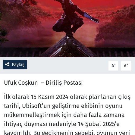
Resmi İlanlar
Rüya Tabirleri
Sağlık
Savunma Sanayi
Paylaş
-
+
A
A
Seçim 2023
Ufuk Coşkun – Diriliş Postası
Spor
İlk olarak 15 Kasım 2024 olarak planlanan çıkış
tarihi, Ubisoft’un geliştirme ekibinin oyunu
Teknoloji ve Bilim
mükemmelleştirmek için daha fazla zamana
Televizyon
ihtiyaç duyması nedeniyle 14 Şubat 2025’e
kaydırıldı. Bu gecikmenin sebebi, oyunun yeni