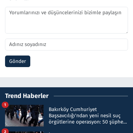
Gönder
Trend Haberler
1
Bakırköy Cumhuriyet
Başsavcılığı'ndan yeni nesil suç
örgütlerine operasyon: 50 şüpheli
hakkında gözaltı kararı
2