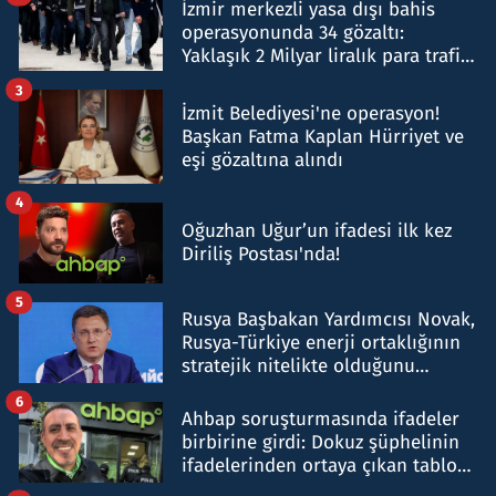
İzmir merkezli yasa dışı bahis
operasyonunda 34 gözaltı:
Yaklaşık 2 Milyar liralık para trafiği
tespit edildi
3
İzmit Belediyesi'ne operasyon!
Başkan Fatma Kaplan Hürriyet ve
eşi gözaltına alındı
4
Oğuzhan Uğur’un ifadesi ilk kez
Diriliş Postası'nda!
5
Rusya Başbakan Yardımcısı Novak,
Rusya-Türkiye enerji ortaklığının
stratejik nitelikte olduğunu
belirtti
6
Ahbap soruşturmasında ifadeler
birbirine girdi: Dokuz şüphelinin
ifadelerinden ortaya çıkan tablo
şok etti