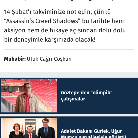
14 Şubat’ı takviminize not edin, çünkü
“Assassin’s Creed Shadows” bu tarihte hem
aksiyon hem de hikaye açısından dolu dolu
bir deneyimle karşınızda olacak!
Muhabir:
Ufuk Çağrı Coşkun
Göztepe'den "olimpik"
çalışmalar
Adalet Bakanı Gürlek, Uğur
Mumcu'nun ailesiyle görüştü