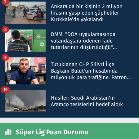
7
Ankara'da bir kişinin 2 milyon
lirasını gasp eden şüpheliler
Kırıkkale'de yakalandı
8
DMM, "DOA uygulamasında
vatandaşlara ödenen iade
tutarlarının düşürüldüğü"
iddiasını yalanladı
9
Tutuklanan CHP Silivri İlçe
Başkanı Bulut'un hesabında
milyonluk para trafiğine: Patron
talimat verdi, ben gönderdim
10
Husiler: Suudi Arabistan'ın
Aramco tesislerini hedef aldık
Süper Lig Puan Durumu