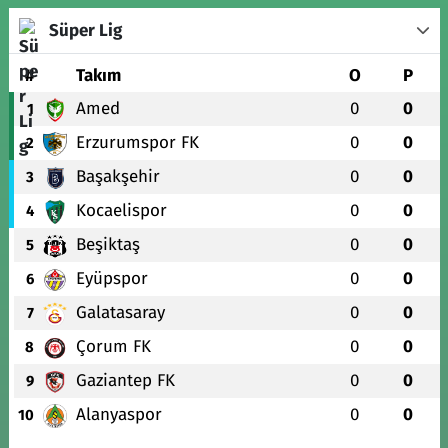
Süper Lig
#
Takım
O
P
Amed
0
0
1
Erzurumspor FK
0
0
2
Başakşehir
0
0
3
Kocaelispor
0
0
4
Beşiktaş
0
0
5
Eyüpspor
0
0
6
Galatasaray
0
0
7
Çorum FK
0
0
8
Gaziantep FK
0
0
9
Alanyaspor
0
0
10