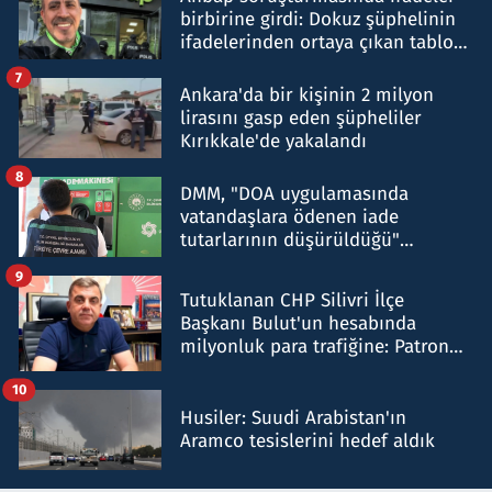
birbirine girdi: Dokuz şüphelinin
ifadelerinden ortaya çıkan tablo
şok etti
7
Ankara'da bir kişinin 2 milyon
lirasını gasp eden şüpheliler
Kırıkkale'de yakalandı
8
DMM, "DOA uygulamasında
vatandaşlara ödenen iade
tutarlarının düşürüldüğü"
iddiasını yalanladı
9
Tutuklanan CHP Silivri İlçe
Başkanı Bulut'un hesabında
milyonluk para trafiğine: Patron
talimat verdi, ben gönderdim
10
Husiler: Suudi Arabistan'ın
Aramco tesislerini hedef aldık