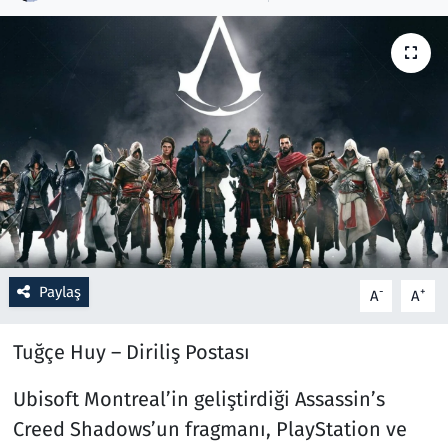
Resmi İlanlar
Rüya Tabirleri
Sağlık
Savunma Sanayi
Seçim 2023
Paylaş
-
+
A
A
Spor
Tuğçe Huy – Diriliş Postası
Teknoloji ve Bilim
Ubisoft Montreal’in geliştirdiği Assassin’s
Televizyon
Creed Shadows’un fragmanı, PlayStation ve