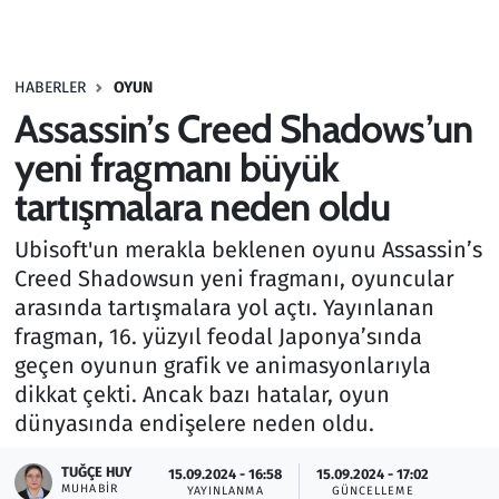
Gündem
HABERLER
OYUN
Haber
Assassin’s Creed Shadows’un
Kültür Sanat
yeni fragmanı büyük
tartışmalara neden oldu
Kurumsal Haberler
Ubisoft'un merakla beklenen oyunu Assassin’s
Lezzet Durağı
Creed Shadowsun yeni fragmanı, oyuncular
arasında tartışmalara yol açtı. Yayınlanan
Memur ve Kamu
fragman, 16. yüzyıl feodal Japonya’sında
geçen oyunun grafik ve animasyonlarıyla
Otomobil
dikkat çekti. Ancak bazı hatalar, oyun
dünyasında endişelere neden oldu.
Oyun
TUĞÇE HUY
15.09.2024 - 16:58
15.09.2024 - 17:02
MUHABIR
Ramazan
YAYINLANMA
GÜNCELLEME