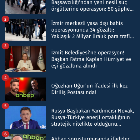
Başsavcılığı'ndan yeni nesil suç
örgütlerine operasyon: 50 şüpheli
hakkında gözaltı kararı
2
İzmir merkezli yasa dışı bahis
operasyonunda 34 gözaltı:
Yaklaşık 2 Milyar liralık para trafiği
tespit edildi
3
İzmit Belediyesi'ne operasyon!
Başkan Fatma Kaplan Hürriyet ve
eşi gözaltına alındı
4
Oğuzhan Uğur’un ifadesi ilk kez
Diriliş Postası'nda!
5
Rusya Başbakan Yardımcısı Novak,
Rusya-Türkiye enerji ortaklığının
stratejik nitelikte olduğunu
belirtti
6
Ahbap soruşturmasında ifadeler