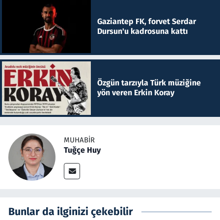
Gaziantep FK, forvet Serdar
Dursun'u kadrosuna kattı
Özgün tarzıyla Türk müziğine
yön veren Erkin Koray
MUHABIR
Tuğçe Huy
Bunlar da ilginizi çekebilir