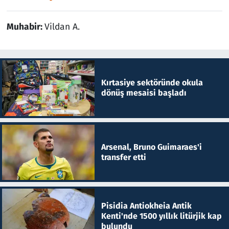
Muhabir:
Vildan A.
Kırtasiye sektöründe okula
dönüş mesaisi başladı
Arsenal, Bruno Guimaraes'i
transfer etti
Pisidia Antiokheia Antik
Kenti'nde 1500 yıllık litürjik kap
bulundu