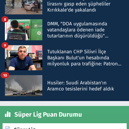
lirasını gasp eden şüpheliler
Kırıkkale'de yakalandı
8
DMM, "DOA uygulamasında
vatandaşlara ödenen iade
tutarlarının düşürüldüğü"
iddiasını yalanladı
9
Tutuklanan CHP Silivri İlçe
Başkanı Bulut'un hesabında
milyonluk para trafiğine: Patron
talimat verdi, ben gönderdim
10
Husiler: Suudi Arabistan'ın
Aramco tesislerini hedef aldık
Süper Lig Puan Durumu