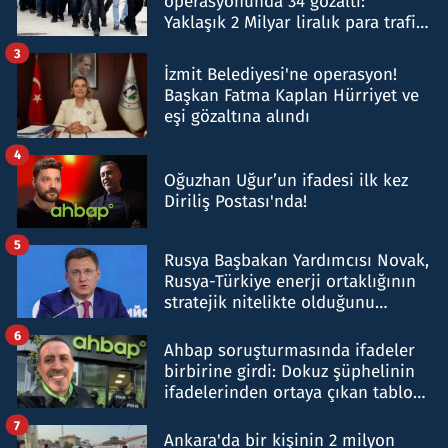
operasyonunda 34 gözaltı:
Yaklaşık 2 Milyar liralık para trafiği
tespit edildi
3
İzmit Belediyesi'ne operasyon!
Başkan Fatma Kaplan Hürriyet ve
eşi gözaltına alındı
4
Oğuzhan Uğur’un ifadesi ilk kez
Diriliş Postası'nda!
5
Rusya Başbakan Yardımcısı Novak,
Rusya-Türkiye enerji ortaklığının
stratejik nitelikte olduğunu
belirtti
6
Ahbap soruşturmasında ifadeler
birbirine girdi: Dokuz şüphelinin
ifadelerinden ortaya çıkan tablo
şok etti
7
Ankara'da bir kişinin 2 milyon