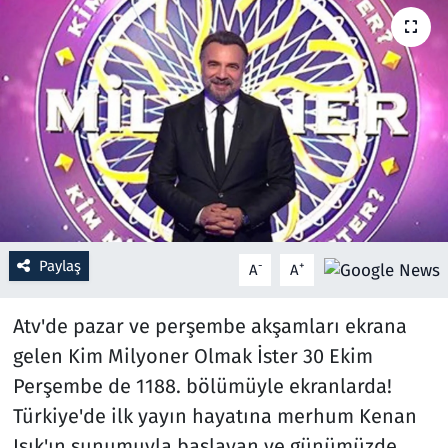
Resmi İlanlar
Rüya Tabirleri
Sağlık
Savunma Sanayi
Seçim 2023
Paylaş
-
+
A
A
Spor
Atv'de pazar ve perşembe akşamları ekrana
Teknoloji ve Bilim
gelen Kim Milyoner Olmak İster 30 Ekim
Perşembe de 1188. bölümüyle ekranlarda!
Televizyon
Türkiye'de ilk yayın hayatına merhum Kenan
Işık'ın sunumuyla başlayan ve günümüzde