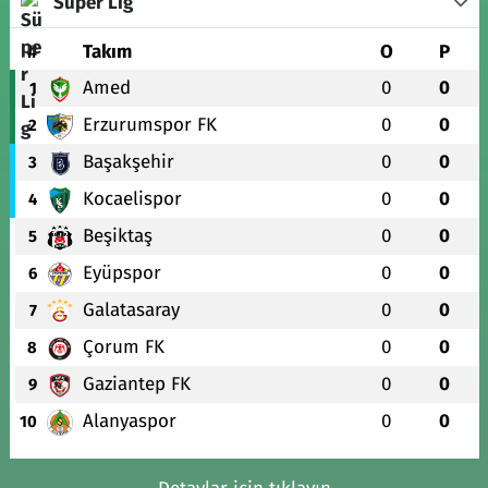
Süper Lig
#
Takım
O
P
Amed
0
0
1
Erzurumspor FK
0
0
2
Başakşehir
0
0
3
Kocaelispor
0
0
4
Beşiktaş
0
0
5
Eyüpspor
0
0
6
Galatasaray
0
0
7
Çorum FK
0
0
8
Gaziantep FK
0
0
9
Alanyaspor
0
0
10