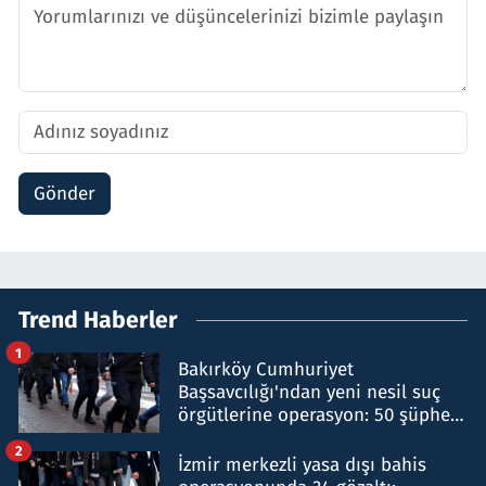
Gönder
Trend Haberler
1
Bakırköy Cumhuriyet
Başsavcılığı'ndan yeni nesil suç
örgütlerine operasyon: 50 şüpheli
hakkında gözaltı kararı
2
İzmir merkezli yasa dışı bahis