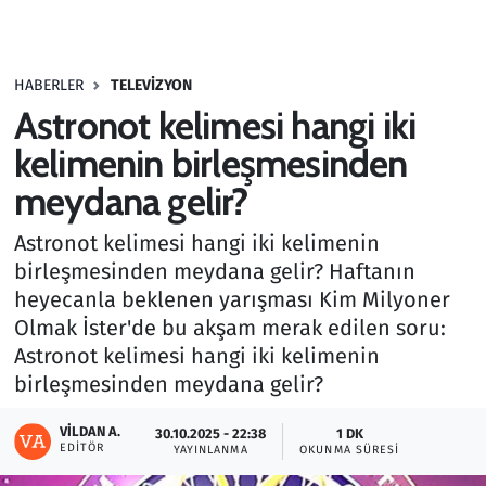
Gündem
HABERLER
TELEVIZYON
Haber
Astronot kelimesi hangi iki
Kültür Sanat
kelimenin birleşmesinden
meydana gelir?
Kurumsal Haberler
Astronot kelimesi hangi iki kelimenin
Lezzet Durağı
birleşmesinden meydana gelir? Haftanın
heyecanla beklenen yarışması Kim Milyoner
Memur ve Kamu
Olmak İster'de bu akşam merak edilen soru:
Astronot kelimesi hangi iki kelimenin
Otomobil
birleşmesinden meydana gelir?
Oyun
VILDAN A.
30.10.2025 - 22:38
1 DK
EDITÖR
YAYINLANMA
OKUNMA SÜRESI
Ramazan