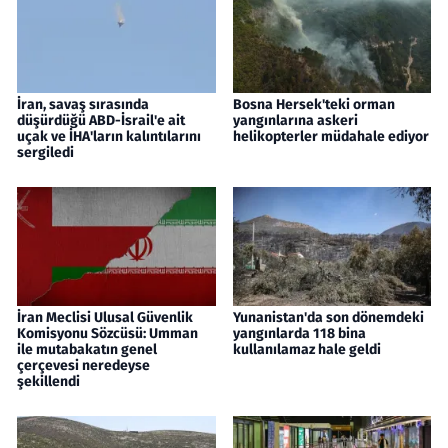
İran, savaş sırasında
Bosna Hersek'teki orman
düşürdüğü ABD-İsrail'e ait
yangınlarına askeri
uçak ve İHA'ların kalıntılarını
helikopterler müdahale ediyor
sergiledi
İran Meclisi Ulusal Güvenlik
Yunanistan'da son dönemdeki
Komisyonu Sözcüsü: Umman
yangınlarda 118 bina
ile mutabakatın genel
kullanılamaz hale geldi
çerçevesi neredeyse
şekillendi