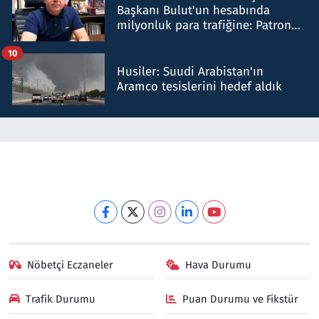
Başkanı Bulut'un hesabında
milyonluk para trafiğine: Patron
talimat verdi, ben gönderdim
10
Husiler: Suudi Arabistan'ın
Aramco tesislerini hedef aldık
Nöbetçi Eczaneler
Hava Durumu
Trafik Durumu
Puan Durumu ve Fikstür