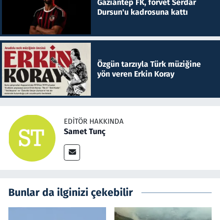
Gaziantep FK, forvet Serdar
Dursun'u kadrosuna kattı
Özgün tarzıyla Türk müziğine
yön veren Erkin Koray
EDITÖR HAKKINDA
Samet Tunç
Bunlar da ilginizi çekebilir