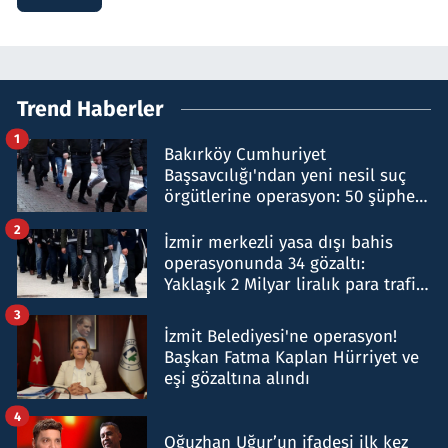
Trend Haberler
1
Bakırköy Cumhuriyet
Başsavcılığı'ndan yeni nesil suç
örgütlerine operasyon: 50 şüpheli
hakkında gözaltı kararı
2
İzmir merkezli yasa dışı bahis
operasyonunda 34 gözaltı:
Yaklaşık 2 Milyar liralık para trafiği
tespit edildi
3
İzmit Belediyesi'ne operasyon!
Başkan Fatma Kaplan Hürriyet ve
eşi gözaltına alındı
4
Oğuzhan Uğur’un ifadesi ilk kez