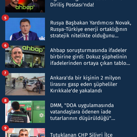
Diriliş Postası'nda!
5
Rusya Başbakan Yardımcısı Novak,
Rusya-Türkiye enerji ortaklığının
stratejik nitelikte olduğunu
belirtti
6
Ahbap soruşturmasında ifadeler
birbirine girdi: Dokuz şüphelinin
ifadelerinden ortaya çıkan tablo
şok etti
7
Ankara'da bir kişinin 2 milyon
lirasını gasp eden şüpheliler
Kırıkkale'de yakalandı
8
DMM, "DOA uygulamasında
vatandaşlara ödenen iade
tutarlarının düşürüldüğü"
iddiasını yalanladı
9
Tutuklanan CHP Silivri İlçe