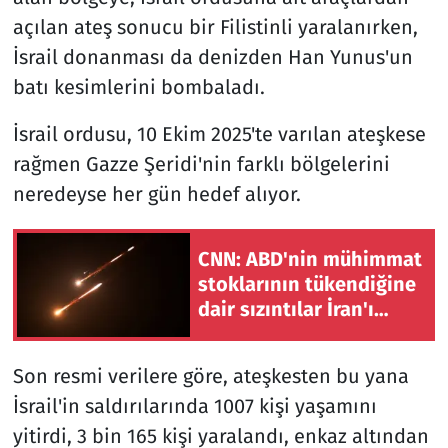
açılan ateş sonucu bir Filistinli yaralanırken,
İsrail donanması da denizden Han Yunus'un
batı kesimlerini bombaladı.
İsrail ordusu, 10 Ekim 2025'te varılan ateşkese
rağmen Gazze Şeridi'nin farklı bölgelerini
neredeyse her gün hedef alıyor.
CNN: ABD'nin mühimmat
stoklarının tükendiğine
dair sızıntılar İran'ı
cesaretlendirebilir
Son resmi verilere göre, ateşkesten bu yana
İsrail'in saldırılarında 1007 kişi yaşamını
yitirdi, 3 bin 165 kişi yaralandı, enkaz altından