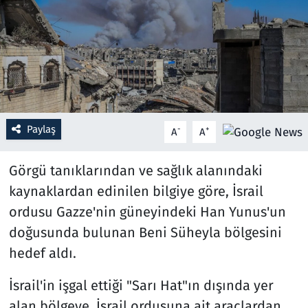
Resmi İlanlar
Rüya Tabirleri
Sağlık
Paylaş
-
+
A
A
Savunma Sanayi
Görgü tanıklarından ve sağlık alanındaki
Seçim 2023
kaynaklardan edinilen bilgiye göre, İsrail
Spor
ordusu Gazze'nin güneyindeki Han Yunus'un
doğusunda bulunan Beni Süheyla bölgesini
Teknoloji ve Bilim
hedef aldı.
Televizyon
İsrail'in işgal ettiği "Sarı Hat"ın dışında yer
alan bölgeye, İsrail ordusuna ait araçlardan