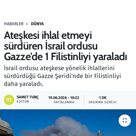
Gündem
HABERLER
DÜNYA
Haber
Ateşkesi ihlal etmeyi
Kültür Sanat
sürdüren İsrail ordusu
Gazze'de 1 Filistinliyi yaraladı
Kurumsal Haberler
İsrail ordusu ateşkese yönelik ihlallerini
Lezzet Durağı
sürdürdüğü Gazze Şeridi'nde bir Filistinliyi
daha yaraladı.
Memur ve Kamu
SAMET TUNÇ
19.06.2026 - 10:22
1 DK
EDITÖR
YAYINLANMA
OKUNMA SÜRESI
Otomobil
Oyun
Ramazan