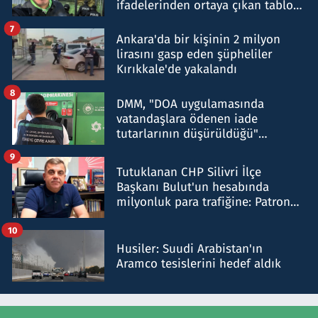
ifadelerinden ortaya çıkan tablo
şok etti
7
Ankara'da bir kişinin 2 milyon
lirasını gasp eden şüpheliler
Kırıkkale'de yakalandı
8
DMM, "DOA uygulamasında
vatandaşlara ödenen iade
tutarlarının düşürüldüğü"
iddiasını yalanladı
9
Tutuklanan CHP Silivri İlçe
Başkanı Bulut'un hesabında
milyonluk para trafiğine: Patron
talimat verdi, ben gönderdim
10
Husiler: Suudi Arabistan'ın
Aramco tesislerini hedef aldık