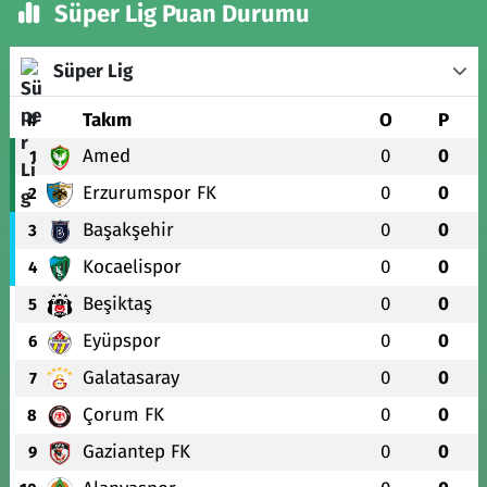
Süper Lig Puan Durumu
Süper Lig
#
Takım
O
P
Amed
0
0
1
Erzurumspor FK
0
0
2
Başakşehir
0
0
3
Kocaelispor
0
0
4
Beşiktaş
0
0
5
Eyüpspor
0
0
6
Galatasaray
0
0
7
Çorum FK
0
0
8
Gaziantep FK
0
0
9