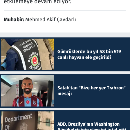
etkilemeye devam ediyor.
Muhabir:
Mehmed Akif Çavdarlı
Gümrüklerde bu yıl 58 bin 519
canlı hayvan ele geçirildi
Salah'tan "Bize her yer Trabzon"
mesajı
ABD, Brezilya'nın Washington
Büyükelçisinin vizesini iptal etti