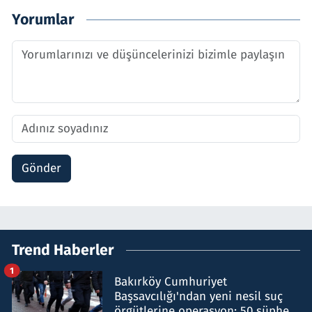
Yorumlar
Gönder
Trend Haberler
1
Bakırköy Cumhuriyet
Başsavcılığı'ndan yeni nesil suç
örgütlerine operasyon: 50 şüpheli