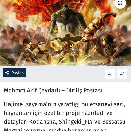
Resmi İlanlar
Rüya Tabirleri
Sağlık
Savunma Sanayi
Paylaş
Seçim 2023
-
+
A
A
Spor
Mehmet Akif Çavdarlı – Diriliş Postası
Teknoloji ve Bilim
Hajime Isayama’nın yarattığı bu efsanevi seri,
hayranları için özel bir proje hazırladı ve
Televizyon
detayları Kodansha, Shingeki_FLY ve Bessatsu
Magazine sosyal medya hesaplarından