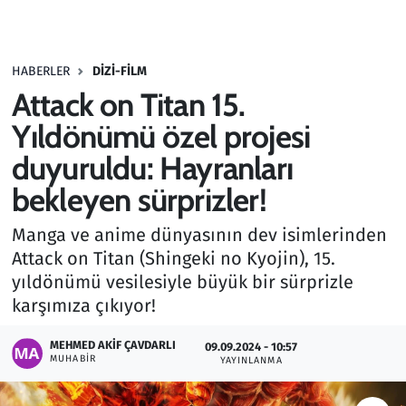
Gündem
HABERLER
DIZI-FILM
Haber
Attack on Titan 15.
Kültür Sanat
Yıldönümü özel projesi
duyuruldu: Hayranları
Kurumsal Haberler
bekleyen sürprizler!
Lezzet Durağı
Manga ve anime dünyasının dev isimlerinden
Attack on Titan (Shingeki no Kyojin), 15.
Memur ve Kamu
yıldönümü vesilesiyle büyük bir sürprizle
karşımıza çıkıyor!
Otomobil
MEHMED AKIF ÇAVDARLI
09.09.2024 - 10:57
Oyun
MUHABIR
YAYINLANMA
Ramazan