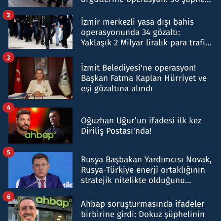
hakkında gözaltı kararı
2
İzmir merkezli yasa dışı bahis
operasyonunda 34 gözaltı:
Yaklaşık 2 Milyar liralık para trafiği
tespit edildi
3
İzmit Belediyesi'ne operasyon!
Başkan Fatma Kaplan Hürriyet ve
eşi gözaltına alındı
4
Oğuzhan Uğur’un ifadesi ilk kez
Diriliş Postası'nda!
5
Rusya Başbakan Yardımcısı Novak,
Rusya-Türkiye enerji ortaklığının
stratejik nitelikte olduğunu
belirtti
6
Ahbap soruşturmasında ifadeler
birbirine girdi: Dokuz şüphelinin