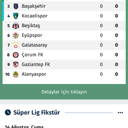
Başakşehir
0
0
3
Kocaelispor
0
0
4
Beşiktaş
0
0
5
Eyüpspor
0
0
6
Galatasaray
0
0
7
Çorum FK
0
0
8
Gaziantep FK
0
0
9
Alanyaspor
0
0
10
Detaylar için tıklayın
Süper Lig Fikstür
14 Ağustos, Cuma