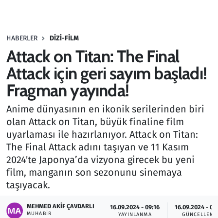
Gündem
HABERLER
DIZI-FILM
Haber
Attack on Titan: The Final
Kültür Sanat
Attack için geri sayım başladı!
Fragman yayında!
Kurumsal Haberler
Anime dünyasının en ikonik serilerinden biri
Lezzet Durağı
olan Attack on Titan, büyük finaline film
uyarlaması ile hazırlanıyor. Attack on Titan:
Memur ve Kamu
The Final Attack adını taşıyan ve 11 Kasım
2024'te Japonya’da vizyona girecek bu yeni
Otomobil
film, manganın son sezonunu sinemaya
taşıyacak.
Oyun
MEHMED AKIF ÇAVDARLI
16.09.2024 - 09:16
16.09.2024 - 09
MUHABIR
Ramazan
YAYINLANMA
GÜNCELLEME