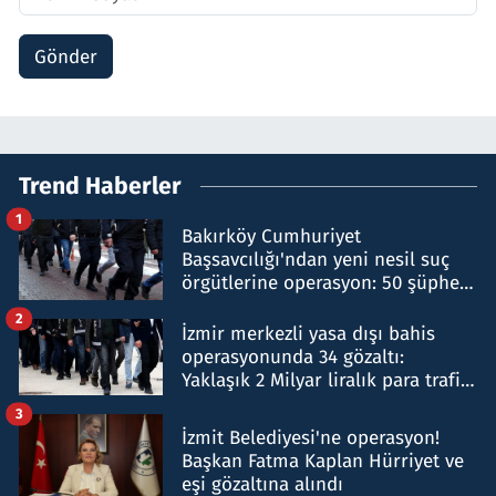
Gönder
Trend Haberler
1
Bakırköy Cumhuriyet
Başsavcılığı'ndan yeni nesil suç
örgütlerine operasyon: 50 şüpheli
hakkında gözaltı kararı
2
İzmir merkezli yasa dışı bahis
operasyonunda 34 gözaltı:
Yaklaşık 2 Milyar liralık para trafiği
tespit edildi
3
İzmit Belediyesi'ne operasyon!
Başkan Fatma Kaplan Hürriyet ve
eşi gözaltına alındı