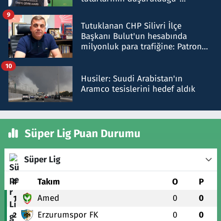
iddiasını yalanladı
9
Tutuklanan CHP Silivri İlçe
Başkanı Bulut'un hesabında
milyonluk para trafiğine: Patron
talimat verdi, ben gönderdim
10
Husiler: Suudi Arabistan'ın
Aramco tesislerini hedef aldık
Süper Lig Puan Durumu
Süper Lig
#
Takım
O
P
Amed
0
0
1
Erzurumspor FK
0
0
2