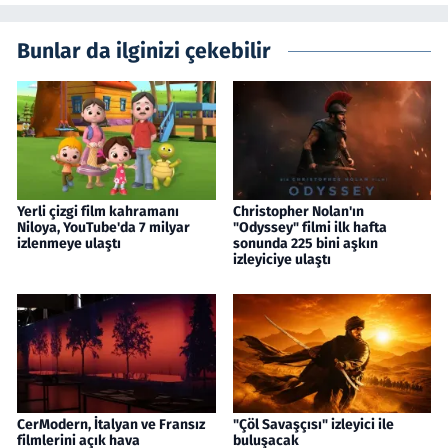
Bunlar da ilginizi çekebilir
Yerli çizgi film kahramanı
Christopher Nolan'ın
Niloya, YouTube'da 7 milyar
"Odyssey" filmi ilk hafta
izlenmeye ulaştı
sonunda 225 bini aşkın
izleyiciye ulaştı
CerModern, İtalyan ve Fransız
"Çöl Savaşçısı" izleyici ile
filmlerini açık hava
buluşacak