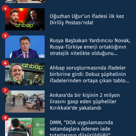
4
Oğuzhan Uğur’un ifadesi ilk kez
Diriliş Postası'nda!
5
Rusya Başbakan Yardımcısı Novak,
Rusya-Türkiye enerji ortaklığının
stratejik nitelikte olduğunu
belirtti
6
Ahbap soruşturmasında ifadeler
birbirine girdi: Dokuz şüphelinin
ifadelerinden ortaya çıkan tablo
şok etti
7
Ankara'da bir kişinin 2 milyon
lirasını gasp eden şüpheliler
Kırıkkale'de yakalandı
8
DMM, "DOA uygulamasında
vatandaşlara ödenen iade
tutarlarının düşürüldüğü"