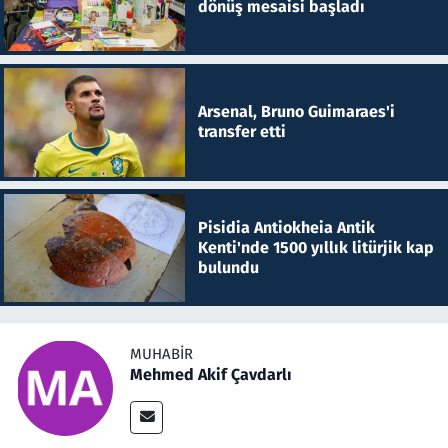
dönüş mesaisi başladı
Arsenal, Bruno Guimaraes'i
transfer etti
Pisidia Antiokheia Antik
Kenti'nde 1500 yıllık litürjik kap
bulundu
MUHABIR
Mehmed Akif Çavdarlı