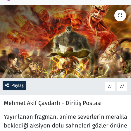
Resmi İlanlar
Rüya Tabirleri
Sağlık
Savunma Sanayi
Seçim 2023
Paylaş
-
+
A
A
Spor
Mehmet Akif Çavdarlı - Diriliş Postası
Teknoloji ve Bilim
Yayınlanan fragman, anime severlerin merakla
Televizyon
beklediği aksiyon dolu sahneleri gözler önüne