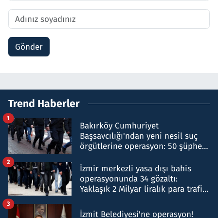
Gönder
Trend Haberler
1
Bakırköy Cumhuriyet
Başsavcılığı'ndan yeni nesil suç
örgütlerine operasyon: 50 şüpheli
hakkında gözaltı kararı
2
İzmir merkezli yasa dışı bahis
operasyonunda 34 gözaltı:
Yaklaşık 2 Milyar liralık para trafiği
tespit edildi
3
İzmit Belediyesi'ne operasyon!