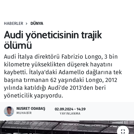
Gündem
HABERLER
DÜNYA
Haber
Audi yöneticisinin trajik
Kültür Sanat
ölümü
Audi İtalya direktörü Fabrizio Longo, 3 bin
Kurumsal Haberler
kilometre yükseklikten düşerek hayatını
kaybetti. İtalya'daki Adamello dağlarına tek
Lezzet Durağı
başına tırmanan 62 yaşındaki Longo, 2012
Memur ve Kamu
yılında katıldığı Audi'de 2013'den beri
yöneticilik yapıyordu.
Otomobil
NUSRET ODABAŞ
02.09.2024 - 14:39
MUHABIR
YAYINLANMA
Oyun
Ramazan