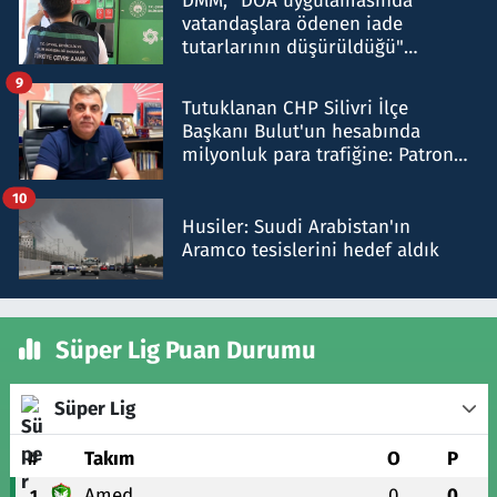
DMM, "DOA uygulamasında
vatandaşlara ödenen iade
tutarlarının düşürüldüğü"
iddiasını yalanladı
9
Tutuklanan CHP Silivri İlçe
Başkanı Bulut'un hesabında
milyonluk para trafiğine: Patron
talimat verdi, ben gönderdim
10
Husiler: Suudi Arabistan'ın
Aramco tesislerini hedef aldık
Süper Lig Puan Durumu
Süper Lig
#
Takım
O
P
Amed
0
0
1