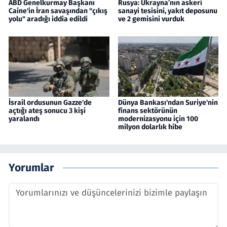
ABD Genelkurmay Başkanı
Rusya: Ukrayna’nın askeri
Caine'in İran savaşından "çıkış
sanayi tesisini, yakıt deposunu
yolu" aradığı iddia edildi
ve 2 gemisini vurduk
İsrail ordusunun Gazze'de
Dünya Bankası'ndan Suriye'nin
açtığı ateş sonucu 3 kişi
finans sektörünün
yaralandı
modernizasyonu için 100
milyon dolarlık hibe
Yorumlar