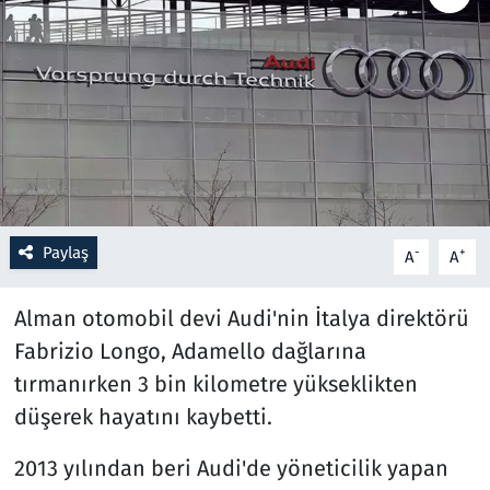
Resmi İlanlar
Rüya Tabirleri
Sağlık
Savunma Sanayi
Paylaş
-
+
A
A
Seçim 2023
Alman otomobil devi Audi'nin İtalya direktörü
Spor
Fabrizio Longo, Adamello dağlarına
tırmanırken 3 bin kilometre yükseklikten
Teknoloji ve Bilim
düşerek hayatını kaybetti.
Televizyon
2013 yılından beri Audi'de yöneticilik yapan