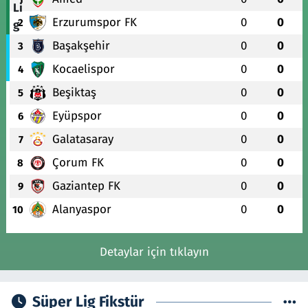
Erzurumspor FK
0
0
2
Başakşehir
0
0
3
Kocaelispor
0
0
4
Beşiktaş
0
0
5
Eyüpspor
0
0
6
Galatasaray
0
0
7
Çorum FK
0
0
8
Gaziantep FK
0
0
9
Alanyaspor
0
0
10
Detaylar için tıklayın
Süper Lig Fikstür