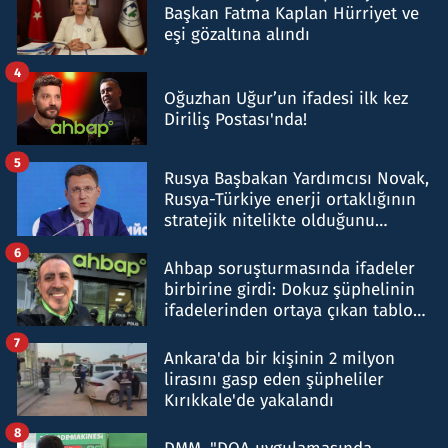
Başkan Fatma Kaplan Hürriyet ve
eşi gözaltına alındı
4
Oğuzhan Uğur’un ifadesi ilk kez
Diriliş Postası'nda!
5
Rusya Başbakan Yardımcısı Novak,
Rusya-Türkiye enerji ortaklığının
stratejik nitelikte olduğunu
belirtti
6
Ahbap soruşturmasında ifadeler
birbirine girdi: Dokuz şüphelinin
ifadelerinden ortaya çıkan tablo
şok etti
7
Ankara'da bir kişinin 2 milyon
lirasını gasp eden şüpheliler
Kırıkkale'de yakalandı
8