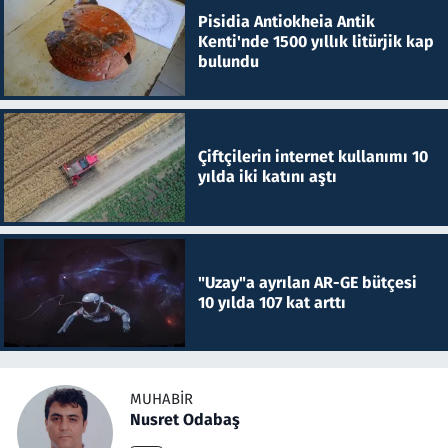
Pisidia Antiokheia Antik
Kenti'nde 1500 yıllık litürjik kap
bulundu
Çiftçilerin internet kullanımı 10
yılda iki katını aştı
"Uzay"a ayrılan AR-GE bütçesi
10 yılda 107 kat arttı
MUHABIR
Nusret Odabaş