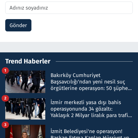
Gönder
Trend Haberler
1
Bakırköy Cumhuriyet
Başsavcılığı'ndan yeni nesil suç
örgütlerine operasyon: 50 şüpheli
hakkında gözaltı kararı
2
İzmir merkezli yasa dışı bahis
operasyonunda 34 gözaltı:
Yaklaşık 2 Milyar liralık para trafiği
tespit edildi
3
İzmit Belediyesi'ne operasyon!
Başkan Fatma Kaplan Hürriyet ve