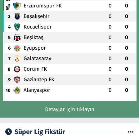
Erzurumspor FK
0
0
2
Başakşehir
0
0
3
Kocaelispor
0
0
4
Beşiktaş
0
0
5
Eyüpspor
0
0
6
Galatasaray
0
0
7
Çorum FK
0
0
8
Gaziantep FK
0
0
9
Alanyaspor
0
0
10
Detaylar için tıklayın
Süper Lig Fikstür