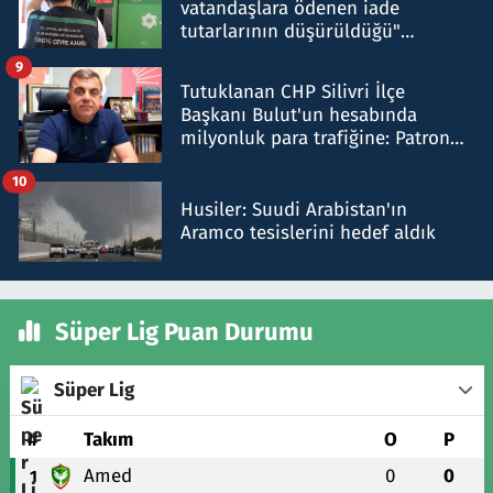
vatandaşlara ödenen iade
tutarlarının düşürüldüğü"
iddiasını yalanladı
9
Tutuklanan CHP Silivri İlçe
Başkanı Bulut'un hesabında
milyonluk para trafiğine: Patron
talimat verdi, ben gönderdim
10
Husiler: Suudi Arabistan'ın
Aramco tesislerini hedef aldık
Süper Lig Puan Durumu
Süper Lig
#
Takım
O
P
Amed
0
0
1