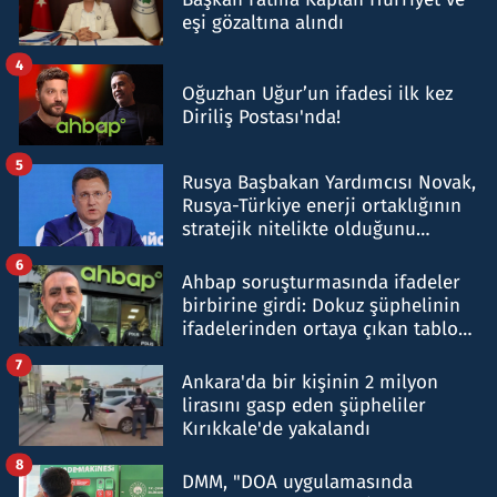
eşi gözaltına alındı
4
Oğuzhan Uğur’un ifadesi ilk kez
Diriliş Postası'nda!
5
Rusya Başbakan Yardımcısı Novak,
Rusya-Türkiye enerji ortaklığının
stratejik nitelikte olduğunu
belirtti
6
Ahbap soruşturmasında ifadeler
birbirine girdi: Dokuz şüphelinin
ifadelerinden ortaya çıkan tablo
şok etti
7
Ankara'da bir kişinin 2 milyon
lirasını gasp eden şüpheliler
Kırıkkale'de yakalandı
8
DMM, "DOA uygulamasında