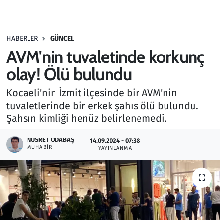
Gündem
HABERLER
GÜNCEL
Haber
AVM'nin tuvaletinde korkunç
Kültür Sanat
olay! Ölü bulundu
Kocaeli'nin İzmit ilçesinde bir AVM'nin
Kurumsal Haberler
tuvaletlerinde bir erkek şahıs ölü bulundu.
Şahsın kimliği henüz belirlenemedi.
Lezzet Durağı
NUSRET ODABAŞ
14.09.2024 - 07:38
Memur ve Kamu
MUHABIR
YAYINLANMA
Otomobil
Oyun
Ramazan