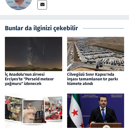
Bunlar da ilginizi çekebilir
İç Anadolu'nun zirvesi
Cilvegözü Sınır Kapısı'nda
Erciyes'te "Perseid meteor
inşası tamamlanan tır parkı
yağmuru" izlenecek
hizmete alındı