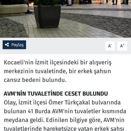
Resmi İlanlar
Rüya Tabirleri
Sağlık
Paylaş
-
+
A
A
Savunma Sanayi
Kocaeli'nin İzmit ilçesindeki bir alışveriş
merkezinin tuvaletinde, bir erkek şahsın
Seçim 2023
cansız bedeni bulundu.
Spor
AVM'NİN TUVALETİNDE CESET BULUNDU
Olay, İzmit ilçesi Ömer Türkçakal bulvarında
Teknoloji ve Bilim
bulunan 41 Burda AVM'nin tuvaletler kısmında
Televizyon
meydana geldi. Edinilen bilgiye göre, AVM'nin
tuvaletlerinde hareketsizce yatan erkek şahsı