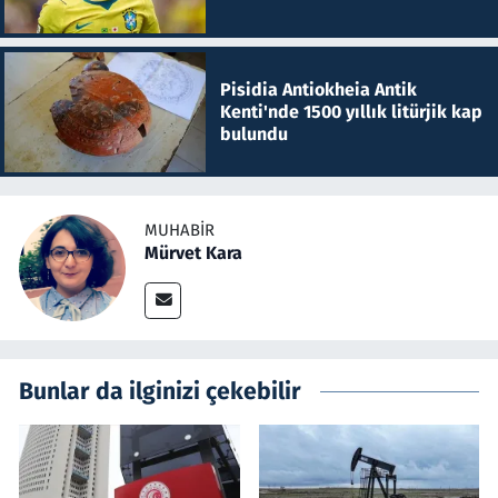
Pisidia Antiokheia Antik
Kenti'nde 1500 yıllık litürjik kap
bulundu
MUHABIR
Mürvet Kara
Bunlar da ilginizi çekebilir