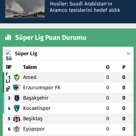
Husiler: Suudi Arabistan'ın
Aramco tesislerini hedef aldık
Süper Lig Puan Durumu
Süper Lig
#
Takım
O
P
Amed
0
0
1
Erzurumspor FK
0
0
2
Başakşehir
0
0
3
Kocaelispor
0
0
4
Beşiktaş
0
0
5
Eyüpspor
0
0
6