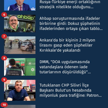
Rusya-Türkiye enerji ortaklığının
stratejik nitelikte olduğunu
belirtti
6
Ahbap soruşturmasında ifadeler
birbirine girdi: Dokuz şüphelinin
ifadelerinden ortaya çıkan tablo
şok etti
7
Ankara'da bir kişinin 2 milyon
lirasını gasp eden şüpheliler
Kırıkkale'de yakalandı
8
DMM, "DOA uygulamasında
vatandaşlara ödenen iade
tutarlarının düşürüldüğü"
iddiasını yalanladı
9
Tutuklanan CHP Silivri İlçe
Başkanı Bulut'un hesabında
milyonluk para trafiğine: Patron
talimat verdi, ben gönderdim
10