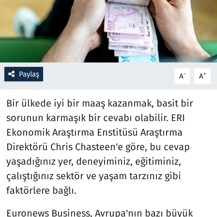
Resmi İlanlar
Rüya Tabirleri
Sağlık
Paylaş
-
+
A
A
Savunma Sanayi
Bir ülkede iyi bir maaş kazanmak, basit bir
sorunun karmaşık bir cevabı olabilir. ERI
Seçim 2023
Ekonomik Araştırma Enstitüsü Araştırma
Direktörü Chris Chasteen'e göre, bu cevap
Spor
yaşadığınız yer, deneyiminiz, eğitiminiz,
Teknoloji ve Bilim
çalıştığınız sektör ve yaşam tarzınız gibi
faktörlere bağlı.
Televizyon
Euronews Business, Avrupa'nın bazı büyük