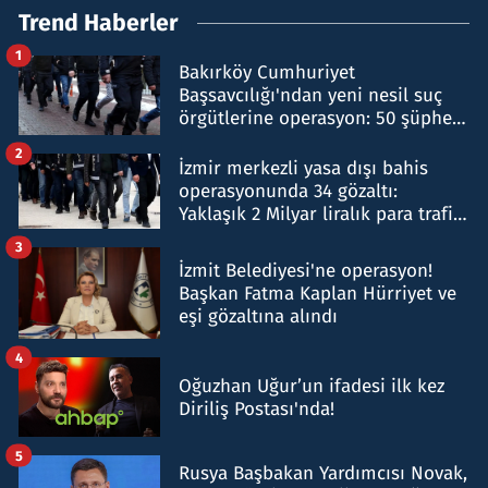
Trend Haberler
1
Bakırköy Cumhuriyet
Başsavcılığı'ndan yeni nesil suç
örgütlerine operasyon: 50 şüpheli
hakkında gözaltı kararı
2
İzmir merkezli yasa dışı bahis
operasyonunda 34 gözaltı:
Yaklaşık 2 Milyar liralık para trafiği
tespit edildi
3
İzmit Belediyesi'ne operasyon!
Başkan Fatma Kaplan Hürriyet ve
eşi gözaltına alındı
4
Oğuzhan Uğur’un ifadesi ilk kez
Diriliş Postası'nda!
5
Rusya Başbakan Yardımcısı Novak,