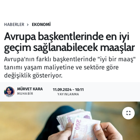
Gündem
HABERLER
EKONOMI
Haber
Avrupa başkentlerinde en iyi
Kültür Sanat
geçim sağlanabilecek maaşlar
Avrupa'nın farklı başkentlerinde "iyi bir maaş"
Kurumsal Haberler
tanımı yaşam maliyetine ve sektöre göre
değişiklik gösteriyor.
Lezzet Durağı
MÜRVET KARA
11.09.2024 - 10:11
Memur ve Kamu
MUHABIR
YAYINLANMA
Otomobil
Oyun
Ramazan