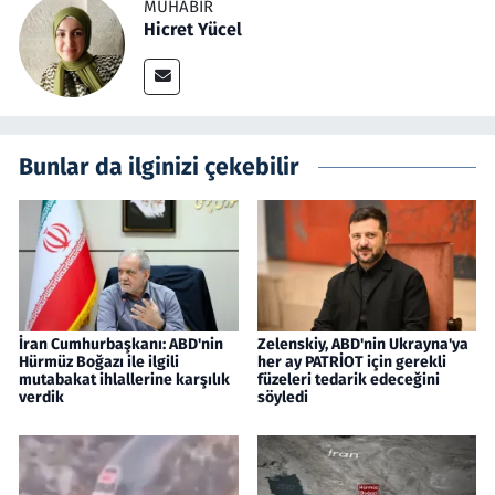
MUHABIR
Hicret Yücel
Bunlar da ilginizi çekebilir
İran Cumhurbaşkanı: ABD'nin
Zelenskiy, ABD'nin Ukrayna'ya
Hürmüz Boğazı ile ilgili
her ay PATRİOT için gerekli
mutabakat ihlallerine karşılık
füzeleri tedarik edeceğini
verdik
söyledi