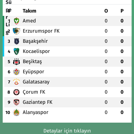
#
Takım
O
P
Amed
0
0
1
Erzurumspor FK
0
0
2
Başakşehir
0
0
3
Kocaelispor
0
0
4
Beşiktaş
0
0
5
Eyüpspor
0
0
6
Galatasaray
0
0
7
Çorum FK
0
0
8
Gaziantep FK
0
0
9
Alanyaspor
0
0
10
Detaylar için tıklayın