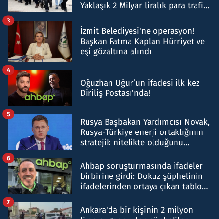
Yaklaşık 2 Milyar liralık para trafiği
tespit edildi
3
İzmit Belediyesi'ne operasyon!
Başkan Fatma Kaplan Hürriyet ve
eşi gözaltına alındı
4
Oğuzhan Uğur’un ifadesi ilk kez
Diriliş Postası'nda!
5
Rusya Başbakan Yardımcısı Novak,
Rusya-Türkiye enerji ortaklığının
stratejik nitelikte olduğunu
belirtti
6
Ahbap soruşturmasında ifadeler
birbirine girdi: Dokuz şüphelinin
ifadelerinden ortaya çıkan tablo
şok etti
7
Ankara'da bir kişinin 2 milyon