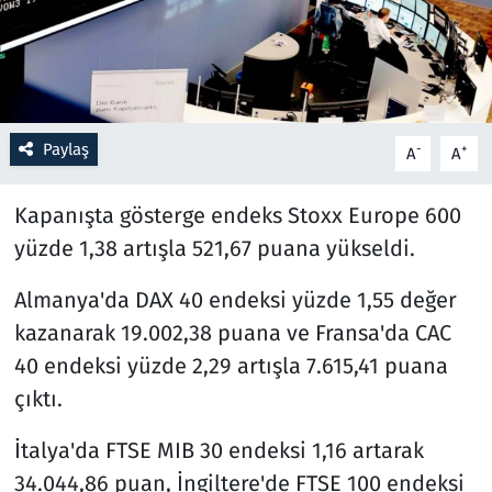
Resmi İlanlar
Rüya Tabirleri
Paylaş
-
+
A
A
Sağlık
Kapanışta gösterge endeks Stoxx Europe 600
Savunma Sanayi
yüzde 1,38 artışla 521,67 puana yükseldi.
Seçim 2023
Almanya'da DAX 40 endeksi yüzde 1,55 değer
kazanarak 19.002,38 puana ve Fransa'da CAC
Spor
40 endeksi yüzde 2,29 artışla 7.615,41 puana
Teknoloji ve Bilim
çıktı.
Televizyon
İtalya'da FTSE MIB 30 endeksi 1,16 artarak
34.044,86 puan, İngiltere'de FTSE 100 endeksi