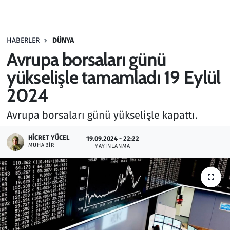
Gündem
HABERLER
DÜNYA
Haber
Avrupa borsaları günü
Kültür Sanat
yükselişle tamamladı 19 Eylül
2024
Kurumsal Haberler
Avrupa borsaları günü yükselişle kapattı.
Lezzet Durağı
HICRET YÜCEL
19.09.2024 - 22:22
MUHABIR
YAYINLANMA
Memur ve Kamu
Otomobil
Oyun
Ramazan