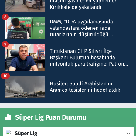
lirasını gasp eden şüpheliler
Kırıkkale'de yakalandı
8
DMM, "DOA uygulamasında
vatandaşlara ödenen iade
tutarlarının düşürüldüğü"
iddiasını yalanladı
9
Tutuklanan CHP Silivri İlçe
Başkanı Bulut'un hesabında
milyonluk para trafiğine: Patron
talimat verdi, ben gönderdim
10
Husiler: Suudi Arabistan'ın
Aramco tesislerini hedef aldık
Süper Lig Puan Durumu
Süper Lig