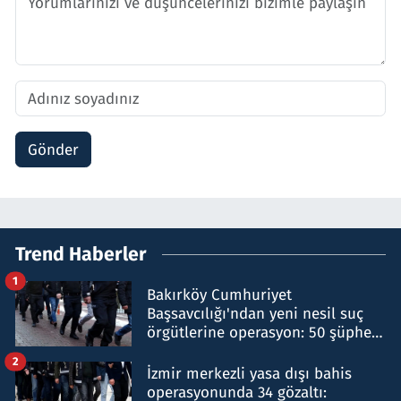
Gönder
Trend Haberler
1
Bakırköy Cumhuriyet
Başsavcılığı'ndan yeni nesil suç
örgütlerine operasyon: 50 şüpheli
hakkında gözaltı kararı
2
İzmir merkezli yasa dışı bahis
operasyonunda 34 gözaltı: