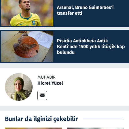
Arsenal, Bruno Guimaraes'i
transfer etti
Pisidia Antiokheia Antik
Kenti'nde 1500 yıllık litürjik kap
bulundu
MUHABIR
Hicret Yücel
Bunlar da ilginizi çekebilir