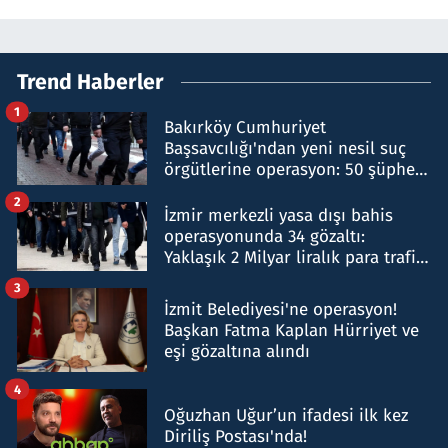
Trend Haberler
1
Bakırköy Cumhuriyet
Başsavcılığı'ndan yeni nesil suç
örgütlerine operasyon: 50 şüpheli
hakkında gözaltı kararı
2
İzmir merkezli yasa dışı bahis
operasyonunda 34 gözaltı:
Yaklaşık 2 Milyar liralık para trafiği
tespit edildi
3
İzmit Belediyesi'ne operasyon!
Başkan Fatma Kaplan Hürriyet ve
eşi gözaltına alındı
4
Oğuzhan Uğur’un ifadesi ilk kez
Diriliş Postası'nda!