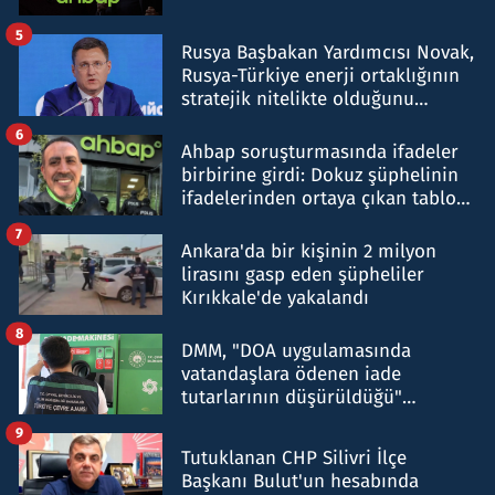
5
Rusya Başbakan Yardımcısı Novak,
Rusya-Türkiye enerji ortaklığının
stratejik nitelikte olduğunu
belirtti
6
Ahbap soruşturmasında ifadeler
birbirine girdi: Dokuz şüphelinin
ifadelerinden ortaya çıkan tablo
şok etti
7
Ankara'da bir kişinin 2 milyon
lirasını gasp eden şüpheliler
Kırıkkale'de yakalandı
8
DMM, "DOA uygulamasında
vatandaşlara ödenen iade
tutarlarının düşürüldüğü"
iddiasını yalanladı
9
Tutuklanan CHP Silivri İlçe
Başkanı Bulut'un hesabında