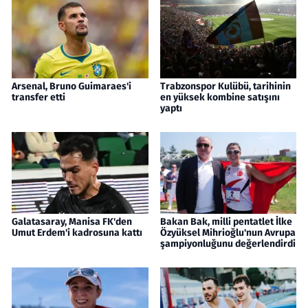
Arsenal, Bruno Guimaraes'i
Trabzonspor Kulübü, tarihinin
transfer etti
en yüksek kombine satışını
yaptı
Galatasaray, Manisa FK'den
Bakan Bak, milli pentatlet İlke
Umut Erdem'i kadrosuna kattı
Özyüksel Mihrioğlu'nun Avrupa
şampiyonluğunu değerlendirdi