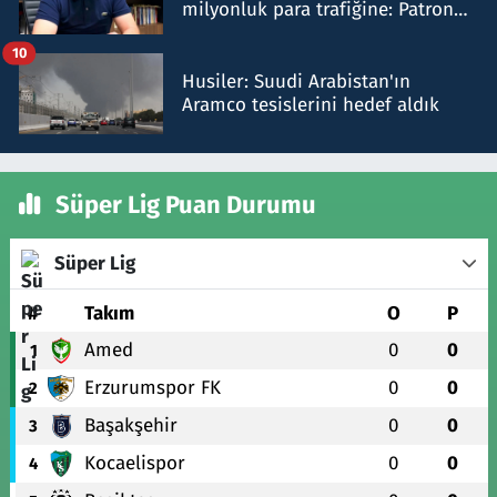
milyonluk para trafiğine: Patron
talimat verdi, ben gönderdim
10
Husiler: Suudi Arabistan'ın
Aramco tesislerini hedef aldık
Süper Lig Puan Durumu
Süper Lig
#
Takım
O
P
Amed
0
0
1
Erzurumspor FK
0
0
2
Başakşehir
0
0
3
Kocaelispor
0
0
4