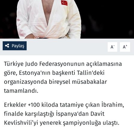
Resmi İlanlar
Rüya Tabirleri
Sağlık
Paylaş
-
+
A
A
Savunma Sanayi
Türkiye Judo Federasyonunun açıklamasına
göre, Estonya'nın başkenti Tallin'deki
Seçim 2023
organizasyonda bireysel müsabakalar
tamamlandı.
Spor
Erkekler +100 kiloda tatamiye çıkan İbrahim,
Teknoloji ve Bilim
finalde karşılaştığı İspanya'dan Davit
Televizyon
Kevlishvili’yi yenerek şampiyonluğa ulaştı.