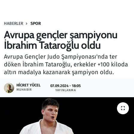
Gündem
HABERLER
SPOR
Haber
Avrupa gençler şampiyonu
Kültür Sanat
İbrahim Tataroğlu oldu
Avrupa Gençler Judo Şampiyonası'nda ter
Kurumsal Haberler
döken İbrahim Tataroğlu, erkekler +100 kiloda
altın madalya kazanarak şampiyon oldu.
Lezzet Durağı
HICRET YÜCEL
07.09.2024 - 18:05
Memur ve Kamu
MUHABIR
YAYINLANMA
Otomobil
Oyun
Ramazan