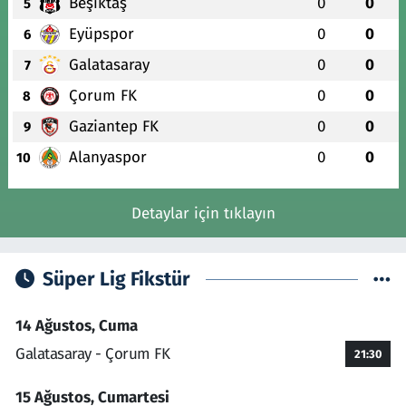
Beşiktaş
0
0
5
Eyüpspor
0
0
6
Galatasaray
0
0
7
Çorum FK
0
0
8
Gaziantep FK
0
0
9
Alanyaspor
0
0
10
Detaylar için tıklayın
Süper Lig Fikstür
14 Ağustos, Cuma
Galatasaray - Çorum FK
21:30
15 Ağustos, Cumartesi