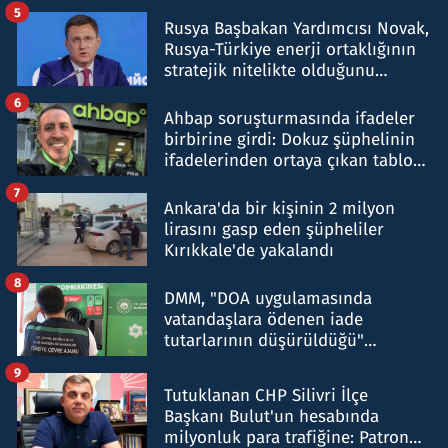
5
Rusya Başbakan Yardımcısı Novak,
Rusya-Türkiye enerji ortaklığının
stratejik nitelikte olduğunu
belirtti
6
Ahbap soruşturmasında ifadeler
birbirine girdi: Dokuz şüphelinin
ifadelerinden ortaya çıkan tablo
şok etti
7
Ankara'da bir kişinin 2 milyon
lirasını gasp eden şüpheliler
Kırıkkale'de yakalandı
8
DMM, "DOA uygulamasında
vatandaşlara ödenen iade
tutarlarının düşürüldüğü"
iddiasını yalanladı
9
Tutuklanan CHP Silivri İlçe
Başkanı Bulut'un hesabında
milyonluk para trafiğine: Patron