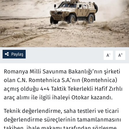
Resmi İlanlar
Rüya Tabirleri
Sağlık
Paylaş
-
+
A
A
Savunma Sanayi
Romanya Milli Savunma Bakanlığı’nın şirketi
Seçim 2023
olan C.N. Romtehnica S.A.’nın (Romtehnica)
Spor
açmış olduğu 4×4 Taktik Tekerlekli Hafif Zırhlı
araç alımı ile ilgili ihaleyi Otokar kazandı.
Teknoloji ve Bilim
Teknik değerlendirme, saha testleri ve ticari
Televizyon
değerlendirme süreçlerinin tamamlanmasını
takiben, ihale makamı tarafından sözleşme