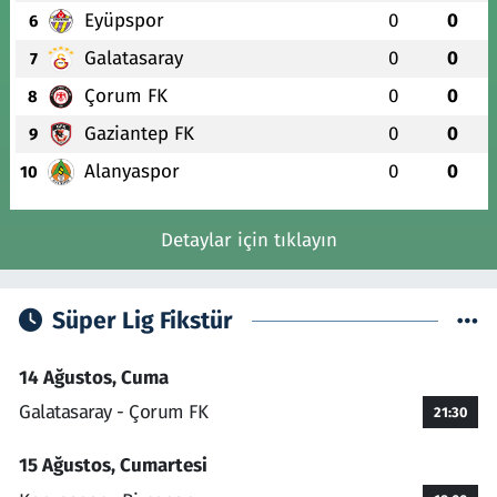
Eyüpspor
0
0
6
Galatasaray
0
0
7
Çorum FK
0
0
8
Gaziantep FK
0
0
9
Alanyaspor
0
0
10
Detaylar için tıklayın
Süper Lig Fikstür
14 Ağustos, Cuma
Galatasaray - Çorum FK
21:30
15 Ağustos, Cumartesi