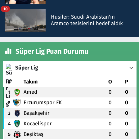
talimat verdi, ben gönderdim
10
Husiler: Suudi Arabistan'ın
Aramco tesislerini hedef aldık
Süper Lig Puan Durumu
Süper Lig
#
Takım
O
P
Amed
0
0
1
Erzurumspor FK
0
0
2
Başakşehir
0
0
3
Kocaelispor
0
0
4
Beşiktaş
0
0
5