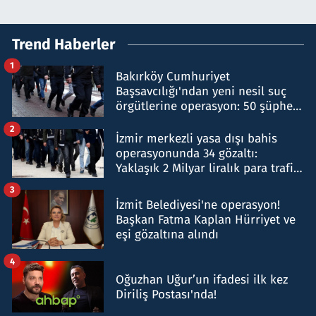
Trend Haberler
1
Bakırköy Cumhuriyet
Başsavcılığı'ndan yeni nesil suç
örgütlerine operasyon: 50 şüpheli
hakkında gözaltı kararı
2
İzmir merkezli yasa dışı bahis
operasyonunda 34 gözaltı:
Yaklaşık 2 Milyar liralık para trafiği
tespit edildi
3
İzmit Belediyesi'ne operasyon!
Başkan Fatma Kaplan Hürriyet ve
eşi gözaltına alındı
4
Oğuzhan Uğur’un ifadesi ilk kez
Diriliş Postası'nda!