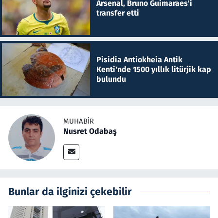
Arsenal, Bruno Guimaraes'i
transfer etti
Pisidia Antiokheia Antik
Kenti'nde 1500 yıllık litürjik kap
bulundu
MUHABIR
Nusret Odabaş
Bunlar da ilginizi çekebilir