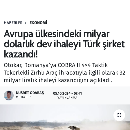
Gündem
HABERLER
EKONOMI
Haber
Avrupa ülkesindeki milyar
Kültür Sanat
dolarlık dev ihaleyi Türk şirket
kazandı!
Kurumsal Haberler
Otokar, Romanya’ya COBRA II 4×4 Taktik
Lezzet Durağı
Tekerlekli Zırhlı Araç ihracatıyla ilgili olarak 32
milyar liralık ihaleyi kazandığını açıkladı.
Memur ve Kamu
NUSRET ODABAŞ
05.10.2024 - 07:41
MUHABIR
YAYINLANMA
Otomobil
Oyun
Ramazan