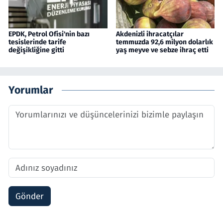
EPDK, Petrol Ofisi'nin bazı
Akdenizli ihracatçılar
tesislerinde tarife
temmuzda 92,6 milyon dolarlık
değişikliğine gitti
yaş meyve ve sebze ihraç etti
Yorumlar
Gönder