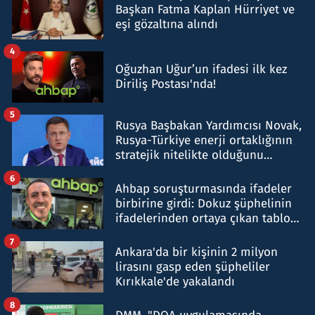
Başkan Fatma Kaplan Hürriyet ve
eşi gözaltına alındı
4
Oğuzhan Uğur’un ifadesi ilk kez
Diriliş Postası'nda!
5
Rusya Başbakan Yardımcısı Novak,
Rusya-Türkiye enerji ortaklığının
stratejik nitelikte olduğunu
belirtti
6
Ahbap soruşturmasında ifadeler
birbirine girdi: Dokuz şüphelinin
ifadelerinden ortaya çıkan tablo
şok etti
7
Ankara'da bir kişinin 2 milyon
lirasını gasp eden şüpheliler
Kırıkkale'de yakalandı
8