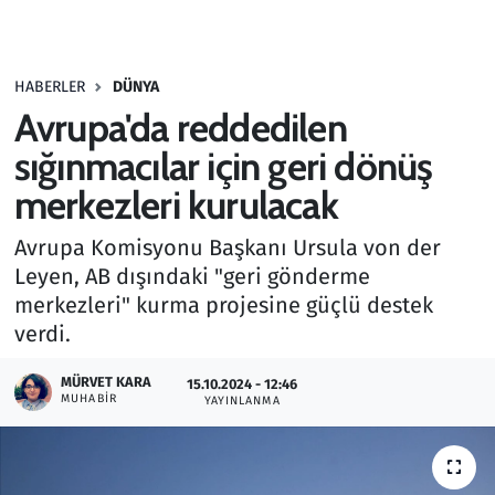
Gündem
HABERLER
DÜNYA
Haber
Avrupa'da reddedilen
Kültür Sanat
sığınmacılar için geri dönüş
merkezleri kurulacak
Kurumsal Haberler
Avrupa Komisyonu Başkanı Ursula von der
Lezzet Durağı
Leyen, AB dışındaki "geri gönderme
merkezleri" kurma projesine güçlü destek
Memur ve Kamu
verdi.
Otomobil
MÜRVET KARA
15.10.2024 - 12:46
MUHABIR
YAYINLANMA
Oyun
Ramazan