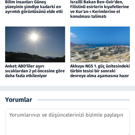
Bilim insanları Güneş
İsrailli Bakan Ben-Gvir'den,
yüzeyinin şimdiye kadarki en
Filistinli esirlerin kıyafetlerine
ayrıntılı görüntüsünü elde etti
ve Kur'an-ı Kerimlerine el
konulması talimatı
Anket: ABD'liler aşırı
Akkuyu NGS 1. güç ünitesindeki
sıcaklardan 2 yıl öncesine göre
türbin tesisi bir sonraki
daha fazla etkileniyor
devreye alma aşamasına hazır
Yorumlar