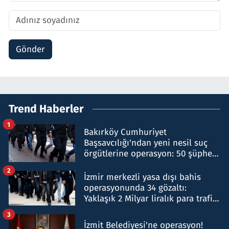
Gönder
Trend Haberler
1
Bakırköy Cumhuriyet
Başsavcılığı'ndan yeni nesil suç
örgütlerine operasyon: 50 şüpheli
hakkında gözaltı kararı
2
İzmir merkezli yasa dışı bahis
operasyonunda 34 gözaltı:
Yaklaşık 2 Milyar liralık para trafiği
tespit edildi
3
İzmit Belediyesi'ne operasyon!