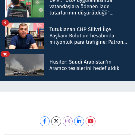
DMM, "DOA uygulamasında
vatandaşlara ödenen iade
tutarlarının düşürüldüğü"
iddiasını yalanladı
9
Tutuklanan CHP Silivri İlçe
Başkanı Bulut'un hesabında
milyonluk para trafiğine: Patron
talimat verdi, ben gönderdim
10
Husiler: Suudi Arabistan'ın
Aramco tesislerini hedef aldık