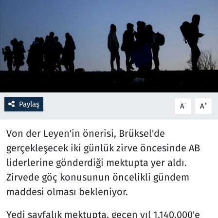
Resmi İlanlar
Rüya Tabirleri
Sağlık
Savunma Sanayi
Paylaş
-
+
A
A
Seçim 2023
Von der Leyen'in önerisi, Brüksel'de
Spor
gerçekleşecek iki günlük zirve öncesinde AB
liderlerine gönderdiği mektupta yer aldı.
Teknoloji ve Bilim
Zirvede göç konusunun öncelikli gündem
maddesi olması bekleniyor.
Televizyon
Yedi sayfalık mektupta, geçen yıl 1,140,000'e