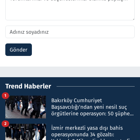
Gönder
Trend Haberler
1
Bakırköy Cumhuriyet
Başsavcılığı'ndan yeni nesil suç
örgütlerine operasyon: 50 şüpheli
hakkında gözaltı kararı
2
İzmir merkezli yasa dışı bahis
operasyonunda 34 gözaltı: