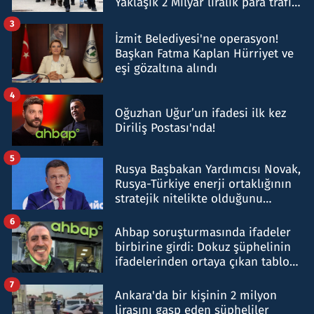
Yaklaşık 2 Milyar liralık para trafiği
tespit edildi
3
İzmit Belediyesi'ne operasyon!
Başkan Fatma Kaplan Hürriyet ve
eşi gözaltına alındı
4
Oğuzhan Uğur’un ifadesi ilk kez
Diriliş Postası'nda!
5
Rusya Başbakan Yardımcısı Novak,
Rusya-Türkiye enerji ortaklığının
stratejik nitelikte olduğunu
belirtti
6
Ahbap soruşturmasında ifadeler
birbirine girdi: Dokuz şüphelinin
ifadelerinden ortaya çıkan tablo
şok etti
7
Ankara'da bir kişinin 2 milyon
lirasını gasp eden şüpheliler