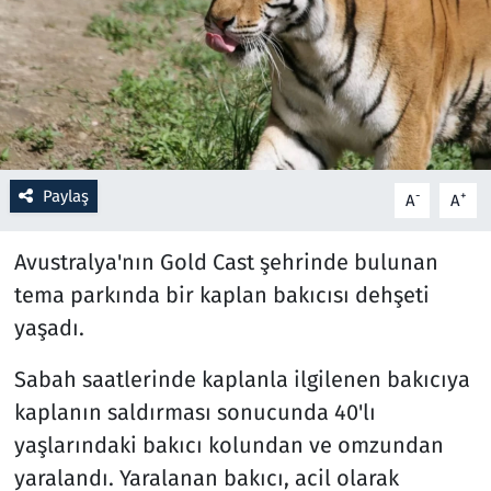
Resmi İlanlar
Rüya Tabirleri
Sağlık
Paylaş
-
+
A
A
Savunma Sanayi
Avustralya'nın Gold Cast şehrinde bulunan
Seçim 2023
tema parkında bir kaplan bakıcısı dehşeti
yaşadı.
Spor
Sabah saatlerinde kaplanla ilgilenen bakıcıya
Teknoloji ve Bilim
kaplanın saldırması sonucunda 40'lı
Televizyon
yaşlarındaki bakıcı kolundan ve omzundan
yaralandı. Yaralanan bakıcı, acil olarak