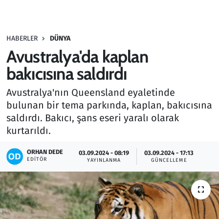
Gündem
HABERLER
DÜNYA
Haber
Avustralya'da kaplan
Kültür Sanat
bakıcısına saldırdı
Avustralya'nın Queensland eyaletinde
Kurumsal Haberler
bulunan bir tema parkında, kaplan, bakıcısına
saldırdı. Bakıcı, şans eseri yaralı olarak
Lezzet Durağı
kurtarıldı.
Memur ve Kamu
ORHAN DEDE
03.09.2024 - 08:19
03.09.2024 - 17:13
EDITÖR
YAYINLANMA
GÜNCELLEME
Otomobil
Oyun
Ramazan