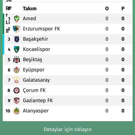
#
Takım
O
P
Amed
0
0
1
Erzurumspor FK
0
0
2
Başakşehir
0
0
3
Kocaelispor
0
0
4
Beşiktaş
0
0
5
Eyüpspor
0
0
6
Galatasaray
0
0
7
Çorum FK
0
0
8
Gaziantep FK
0
0
9
Alanyaspor
0
0
10
Detaylar için tıklayın