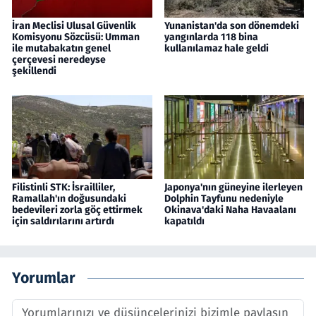
İran Meclisi Ulusal Güvenlik
Yunanistan'da son dönemdeki
Komisyonu Sözcüsü: Umman
yangınlarda 118 bina
ile mutabakatın genel
kullanılamaz hale geldi
çerçevesi neredeyse
şekillendi
Filistinli STK: İsrailliler,
Japonya'nın güneyine ilerleyen
Ramallah'ın doğusundaki
Dolphin Tayfunu nedeniyle
bedevileri zorla göç ettirmek
Okinava'daki Naha Havaalanı
için saldırılarını artırdı
kapatıldı
Yorumlar