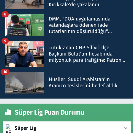
Kırıkkale'de yakalandı
8
DMM, "DOA uygulamasında
vatandaşlara ödenen iade
tutarlarının düşürüldüğü"
iddiasını yalanladı
9
Tutuklanan CHP Silivri İlçe
Başkanı Bulut'un hesabında
milyonluk para trafiğine: Patron
talimat verdi, ben gönderdim
10
Husiler: Suudi Arabistan'ın
Aramco tesislerini hedef aldık
Süper Lig Puan Durumu
Süper Lig