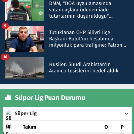
DMM, "DOA uygulamasında
vatandaşlara ödenen iade
tutarlarının düşürüldüğü"
iddiasını yalanladı
9
Tutuklanan CHP Silivri İlçe
Başkanı Bulut'un hesabında
milyonluk para trafiğine: Patron
talimat verdi, ben gönderdim
10
Husiler: Suudi Arabistan'ın
Aramco tesislerini hedef aldık
Süper Lig Puan Durumu
Süper Lig
#
Takım
O
P