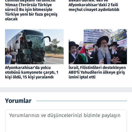
Cumhurbaşkanı Yardımcısı
Bakan Gürlek: Van ve
Yılmaz: (Terörsüz Türkiye
Afyonkarahisar'daki 2 faili
süreci) Bu işin bitmesiyle
meçhul cinayet aydınlatıldı
Türkiye yeni bir faza geçmiş
olacak
Afyonkarahisar'da yolcu
İsrail, Filistinlileri destekleyen
otobüsü kamyonete çarptı, 1
ABD'li Yahudilerin ülkeye giriş
kişi öldü, 15 kişi yaralandı
iznini iptal etti
Yorumlar