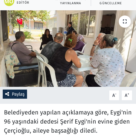
EDITÖR
YAYINLANMA
GÜNCELLEME
Resmi İlanlar
Rüya Tabirleri
Sağlık
Savunma Sanayi
Seçim 2023
Spor
Paylaş
-
+
A
A
Teknoloji ve Bilim
Belediyeden yapılan açıklamaya göre, Eygi'nin
96 yaşındaki dedesi Şerif Eygi'nin evine giden
Televizyon
Çerçioğlu, aileye başsağlığı diledi.