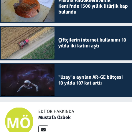
Pisidia Antiokheia Antik
Kenti'nde 1500 yıllık litürjik kap
bulundu
Çiftçilerin internet kullanımı 10
yılda iki katını aştı
"Uzay"a ayrılan AR-GE bütçesi
10 yılda 107 kat arttı
EDITÖR HAKKINDA
Mustafa Özbek