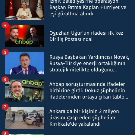
İzmit Belediyesi'ne operasyon!
Başkan Fatma Kaplan Hürriyet ve
eşi gözaltına alındı
4
Oğuzhan Uğur’un ifadesi ilk kez
Diriliş Postası'nda!
5
Rusya Başbakan Yardımcısı Novak,
Rusya-Türkiye enerji ortaklığının
stratejik nitelikte olduğunu
belirtti
6
Ahbap soruşturmasında ifadeler
birbirine girdi: Dokuz şüphelinin
ifadelerinden ortaya çıkan tablo
şok etti
7
Ankara'da bir kişinin 2 milyon
lirasını gasp eden şüpheliler
Kırıkkale'de yakalandı
8