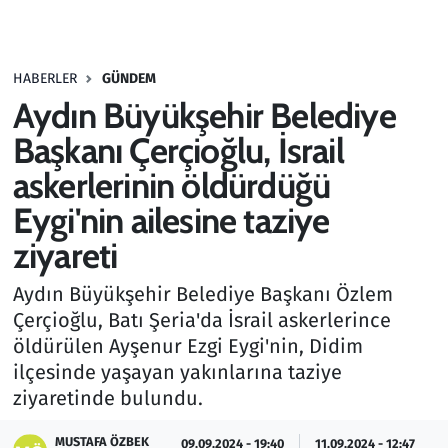
Gündem
HABERLER
GÜNDEM
Haber
Aydın Büyükşehir Belediye
Kültür Sanat
Başkanı Çerçioğlu, İsrail
askerlerinin öldürdüğü
Kurumsal Haberler
Eygi'nin ailesine taziye
Lezzet Durağı
ziyareti
Memur ve Kamu
Aydın Büyükşehir Belediye Başkanı Özlem
Çerçioğlu, Batı Şeria'da İsrail askerlerince
Otomobil
öldürülen Ayşenur Ezgi Eygi'nin, Didim
ilçesinde yaşayan yakınlarına taziye
Oyun
ziyaretinde bulundu.
Ramazan
MUSTAFA ÖZBEK
09.09.2024 - 19:40
11.09.2024 - 12:47