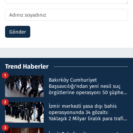
Gönder
Trend Haberler
1
Bakırköy Cumhuriyet
Başsavcılığı'ndan yeni nesil suç
örgütlerine operasyon: 50 şüpheli
hakkında gözaltı kararı
2
İzmir merkezli yasa dışı bahis
operasyonunda 34 gözaltı:
Yaklaşık 2 Milyar liralık para trafiği
tespit edildi
3