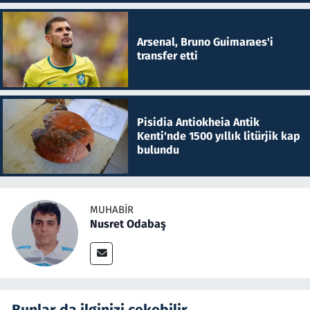
Arsenal, Bruno Guimaraes'i
transfer etti
Pisidia Antiokheia Antik
Kenti'nde 1500 yıllık litürjik kap
bulundu
MUHABIR
Nusret Odabaş