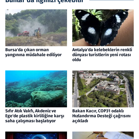
Bunlar da ilginizi çekebilir
Bursa'da çıkan orman
Antalya'da kelebeklerin renkli
yangınına müdahale ediliyor
dünyası turistlerin yeni rotası
oldu
Sıfır Atık Vakfı, Akdeniz ve
Bakan Kacır, COP31 odaklı
Ege'de plastik kirliliğine karşı
Hızlandırma Desteği çağrısını
saha çalışması başlatıyor
açıkladı