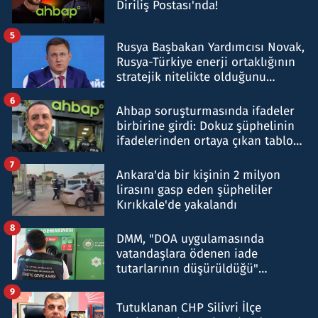
Diriliş Postası'nda!
5
Rusya Başbakan Yardımcısı Novak,
Rusya-Türkiye enerji ortaklığının
stratejik nitelikte olduğunu
belirtti
6
Ahbap soruşturmasında ifadeler
birbirine girdi: Dokuz şüphelinin
ifadelerinden ortaya çıkan tablo
şok etti
7
Ankara'da bir kişinin 2 milyon
lirasını gasp eden şüpheliler
Kırıkkale'de yakalandı
8
DMM, "DOA uygulamasında
vatandaşlara ödenen iade
tutarlarının düşürüldüğü"
iddiasını yalanladı
9
Tutuklanan CHP Silivri İlçe