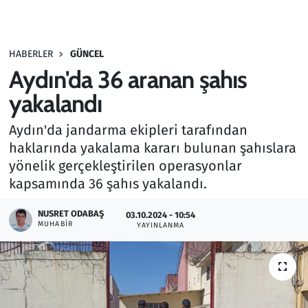
Gündem
HABERLER
GÜNCEL
Haber
Aydın'da 36 aranan şahıs
Kültür Sanat
yakalandı
Aydın'da jandarma ekipleri tarafından
Kurumsal Haberler
haklarında yakalama kararı bulunan şahıslara
yönelik gerçekleştirilen operasyonlar
Lezzet Durağı
kapsamında 36 şahıs yakalandı.
Memur ve Kamu
NUSRET ODABAŞ
03.10.2024 - 10:54
MUHABIR
YAYINLANMA
Otomobil
Oyun
Ramazan