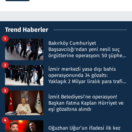
Trend Haberler
1
Bakırköy Cumhuriyet
Başsavcılığı'ndan yeni nesil suç
örgütlerine operasyon: 50 şüpheli
hakkında gözaltı kararı
2
İzmir merkezli yasa dışı bahis
operasyonunda 34 gözaltı:
Yaklaşık 2 Milyar liralık para trafiği
tespit edildi
3
İzmit Belediyesi'ne operasyon!
Başkan Fatma Kaplan Hürriyet ve
eşi gözaltına alındı
4
Oğuzhan Uğur’un ifadesi ilk kez