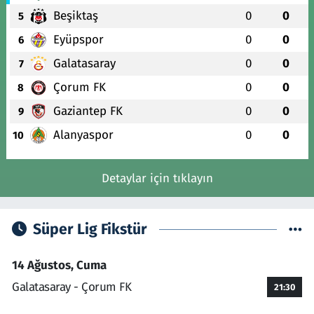
Beşiktaş
0
0
5
Eyüpspor
0
0
6
Galatasaray
0
0
7
Çorum FK
0
0
8
Gaziantep FK
0
0
9
Alanyaspor
0
0
10
Detaylar için tıklayın
Süper Lig Fikstür
14 Ağustos, Cuma
Galatasaray - Çorum FK
21:30