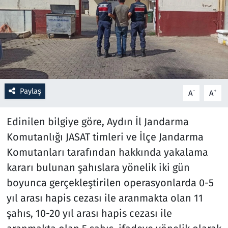
Resmi İlanlar
Rüya Tabirleri
Sağlık
Paylaş
-
+
A
A
Savunma Sanayi
Edinilen bilgiye göre, Aydın İl Jandarma
Seçim 2023
Komutanlığı JASAT timleri ve İlçe Jandarma
Komutanları tarafından hakkında yakalama
Spor
kararı bulunan şahıslara yönelik iki gün
Teknoloji ve Bilim
boyunca gerçekleştirilen operasyonlarda 0-5
yıl arası hapis cezası ile aranmakta olan 11
Televizyon
şahıs, 10-20 yıl arası hapis cezası ile