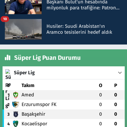
Başkanı Bulut'un hesabında
milyonluk para trafiğine: Patron
talimat verdi, ben gönderdim
10
Husiler: Suudi Arabistan'ın
Aramco tesislerini hedef aldık
Süper Lig Puan Durumu
Süper Lig
#
Takım
O
P
Amed
0
0
1
Erzurumspor FK
0
0
2
Başakşehir
0
0
3
Kocaelispor
0
0
4