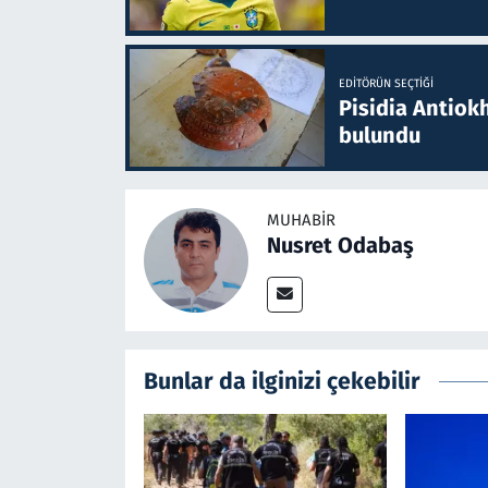
EDITÖRÜN SEÇTIĞI
Pisidia Antiokh
bulundu
MUHABIR
Nusret Odabaş
Bunlar da ilginizi çekebilir