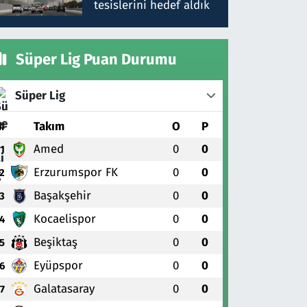
tesislerini hedef aldık
Süper Lig Puan Durumu
Süper Lig
#
Takım
O
P
Amed
0
0
1
Erzurumspor FK
0
0
2
Başakşehir
0
0
3
Kocaelispor
0
0
4
Beşiktaş
0
0
5
Eyüpspor
0
0
6
Galatasaray
0
0
7