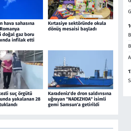
G
G
an hava sahasına
Kırtasiye sektöründe okula
1
, Romanya
dönüş mesaisi başladı
i doğal gaz boru
B
nında infilak etti
B
A
1
S
ezli suç örgütü
Karadeniz'de dron saldırısına
unda yakalanan 28
uğrayan "NADEZHDA" isimli
tuklandı
gemi Samsun'a getirildi