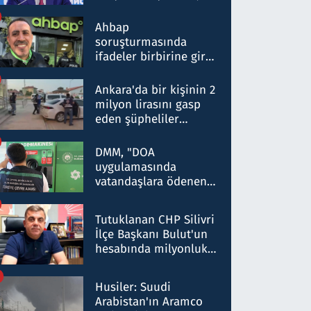
ortaklığının stratejik
nitelikte olduğunu
Ahbap
belirtti
soruşturmasında
ifadeler birbirine girdi:
Dokuz şüphelinin
ifadelerinden ortaya
Ankara'da bir kişinin 2
çıkan tablo şok etti
milyon lirasını gasp
eden şüpheliler
Kırıkkale'de yakalandı
DMM, "DOA
uygulamasında
vatandaşlara ödenen
iade tutarlarının
düşürüldüğü" iddiasını
Tutuklanan CHP Silivri
yalanladı
İlçe Başkanı Bulut'un
hesabında milyonluk
para trafiğine: Patron
talimat verdi, ben
Husiler: Suudi
gönderdim
Arabistan'ın Aramco