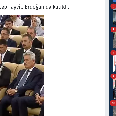
p Tayyip Erdoğan da katıldı.
6
7
8
9
10