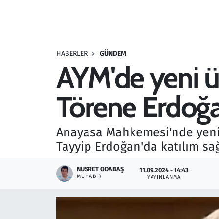
Resmi İlanlar
Rüya Tabirleri
HABERLER
GÜNDEM
AYM'de yeni ü
Sağlık
Törene Erdoğa
Savunma Sanayi
Seçim 2023
Anayasa Mahkemesi'nde yeni
Tayyip Erdoğan'da katılım sağ
Spor
NUSRET ODABAŞ
11.09.2024 - 14:43
Teknoloji ve Bilim
MUHABIR
YAYINLANMA
Televizyon