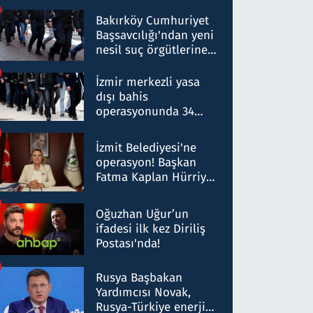
Bakırköy Cumhuriyet
Başsavcılığı'ndan yeni
nesil suç örgütlerine
operasyon: 50 şüpheli
hakkında gözaltı kararı
İzmir merkezli yasa
dışı bahis
operasyonunda 34
gözaltı: Yaklaşık 2
Milyar liralık para
İzmit Belediyesi'ne
trafiği tespit edildi
operasyon! Başkan
Fatma Kaplan Hürriyet
ve eşi gözaltına alındı
Oğuzhan Uğur’un
ifadesi ilk kez Diriliş
Postası'nda!
Rusya Başbakan
Yardımcısı Novak,
Rusya-Türkiye enerji