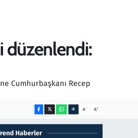
i düzenlendi:
rene Cumhurbaşkanı Recep
-
+
A
A
Trend Haberler