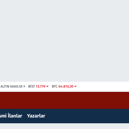
ALTIN
6660.55
BİST
13.779
BTC
64.815,30
mi İlanlar
Yazarlar