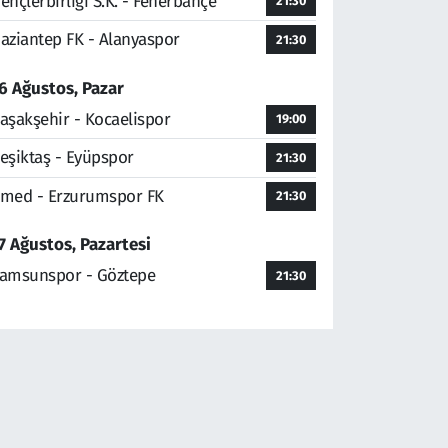
ençlerbirliği S.K. - Fenerbahçe
21:30
aziantep FK - Alanyaspor
21:30
6 Ağustos, Pazar
aşakşehir - Kocaelispor
19:00
eşiktaş - Eyüpspor
21:30
med - Erzurumspor FK
21:30
7 Ağustos, Pazartesi
amsunspor - Göztepe
21:30