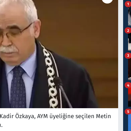
1
2
3
4
5
adir Özkaya, AYM üyeliğine seçilen Metin
u.