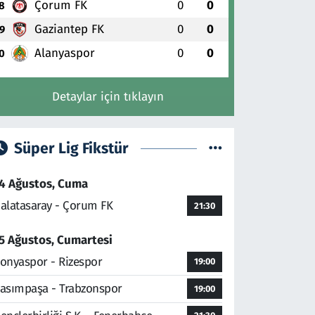
Çorum FK
0
0
8
Gaziantep FK
0
0
9
Alanyaspor
0
0
0
Detaylar için tıklayın
Süper Lig Fikstür
4 Ağustos, Cuma
alatasaray - Çorum FK
21:30
5 Ağustos, Cumartesi
onyaspor - Rizespor
19:00
asımpaşa - Trabzonspor
19:00