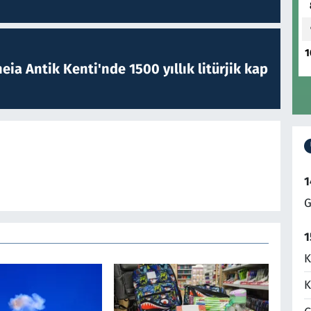
1
eia Antik Kenti'nde 1500 yıllık litürjik kap
1
G
1
K
K