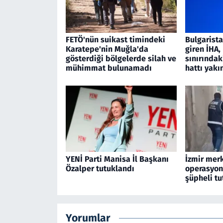
FETÖ'nün suikast timindeki
Bulgarist
Karatepe'nin Muğla'da
giren İHA
gösterdiği bölgelerde silah ve
sınırındak
mühimmat bulunamadı
hattı yakı
YENİ Parti Manisa İl Başkanı
İzmir merk
Özalper tutuklandı
operasyon
şüpheli tu
Yorumlar