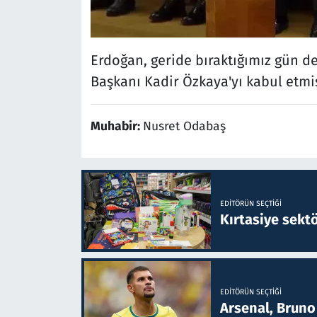
Erdoğan, geride bıraktığımız gün d
Başkanı Kadir Özkaya'yı kabul etmiş
Muhabir:
Nusret Odabaş
EDITÖRÜN SEÇTIĞI
Kırtasiye sekt
EDITÖRÜN SEÇTIĞI
Arsenal, Bruno 