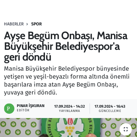
Gündem
HABERLER
SPOR
Haber
Ayşe Begüm Onbaşı, Manisa
Kültür Sanat
Büyükşehir Belediyespor'a
geri döndü
Kurumsal Haberler
Manisa Büyükşehir Belediyespor bünyesinde
Lezzet Durağı
yetişen ve yeşil-beyazlı forma altında önemli
başarılara imza atan Ayşe Begüm Onbaşı,
Memur ve Kamu
yuvaya geri döndü.
Otomobil
PINAR İŞKURAN
17.09.2024 - 14:32
17.09.2024 - 16:43
EDITÖR
YAYINLANMA
GÜNCELLEME
Oyun
Ramazan