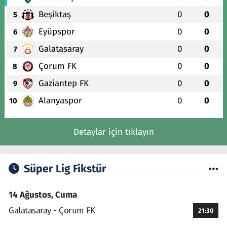
Beşiktaş
0
0
5
Eyüpspor
0
0
6
Galatasaray
0
0
7
Çorum FK
0
0
8
Gaziantep FK
0
0
9
Alanyaspor
0
0
10
Detaylar için tıklayın
Süper Lig Fikstür
14 Ağustos, Cuma
Galatasaray - Çorum FK
21:30