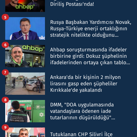
Diriliş Postası'nda!
5
Rusya Başbakan Yardımcısı Novak,
Rusya-Türkiye enerji ortaklığının
stratejik nitelikte olduğunu
belirtti
6
Ahbap soruşturmasında ifadeler
birbirine girdi: Dokuz şüphelinin
ifadelerinden ortaya çıkan tablo
şok etti
7
Ankara'da bir kişinin 2 milyon
lirasını gasp eden şüpheliler
Kırıkkale'de yakalandı
8
DMM, "DOA uygulamasında
vatandaşlara ödenen iade
tutarlarının düşürüldüğü"
iddiasını yalanladı
9
Tutuklanan CHP Silivri İlçe