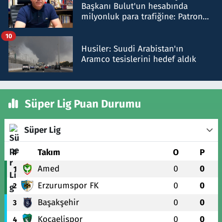
Başkanı Bulut'un hesabında
milyonluk para trafiğine: Patron
talimat verdi, ben gönderdim
10
Husiler: Suudi Arabistan'ın
Aramco tesislerini hedef aldık
Süper Lig Puan Durumu
Süper Lig
#
Takım
O
P
Amed
0
0
1
Erzurumspor FK
0
0
2
Başakşehir
0
0
3
Kocaelispor
0
0
4