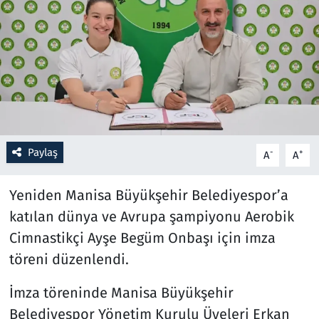
Resmi İlanlar
Rüya Tabirleri
Sağlık
Savunma Sanayi
Paylaş
-
+
A
A
Seçim 2023
Yeniden Manisa Büyükşehir Belediyespor’a
Spor
katılan dünya ve Avrupa şampiyonu Aerobik
Cimnastikçi Ayşe Begüm Onbaşı için imza
Teknoloji ve Bilim
töreni düzenlendi.
Televizyon
İmza töreninde Manisa Büyükşehir
Belediyespor Yönetim Kurulu Üyeleri Erkan