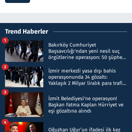
Trend Haberler
1
Bakırköy Cumhuriyet
Başsavcılığı'ndan yeni nesil suç
örgütlerine operasyon: 50 şüpheli
hakkında gözaltı kararı
2
İzmir merkezli yasa dışı bahis
operasyonunda 34 gözaltı:
Yaklaşık 2 Milyar liralık para trafiği
tespit edildi
3
İzmit Belediyesi'ne operasyon!
Başkan Fatma Kaplan Hürriyet ve
eşi gözaltına alındı
4
Oğuzhan Uğur’un ifadesi ilk kez