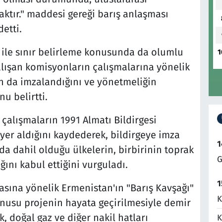
ktır." maddesi gereği barış anlaşması
etti.
ile sınır belirleme konusunda da olumlu
1
lışan komisyonların çalışmalarına yönelik
an da imzalandığını ve yönetmeliğin
u belirtti.
çalışmaların 1991 Almatı Bildirgesi
er aldığını kaydederek, bildirgeye imza
1
a dahil olduğu ülkelerin, birbirinin toprak
G
ını kabul ettiğini vurguladı.
1
asına yönelik Ermenistan'ın "Barış Kavşağı"
K
nusu projenin hayata geçirilmesiyle demir
k, doğal gaz ve diğer nakil hatları
K