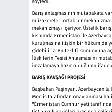
söyledi:
Barış anlaşmasının mutabakata varı
müzakereleri ortak bir mekanizma 
mekanizmayı içeriyor. Üstelik barı
kısmında Ermenistan ile Azerbaycan
kurulmasına ilişkin bir hüküm de ye
gidebiliriz. Bu teklifi kamuoyuna aç
İlişkilerin Tesisi Anlaşması'nı mut
imzalamaya hazır olduğumu ifade 
BARIŞ KAVŞAĞI PROJESİ
Başbakan Paşinyan, Azerbaycan'la 
Meclis tarafından onaylanması hal
"Ermenistan Cumhuriyeti tarafında
(iç) hukuk normları arasında çeliş