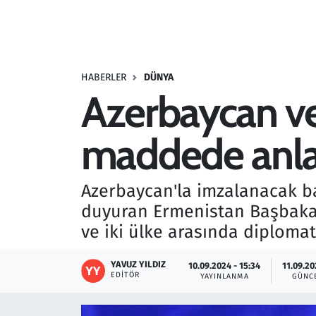
Resmi İlanlar
Rüya Tabirleri
HABERLER
DÜNYA
Azerbaycan ve
Sağlık
maddede anla
Savunma Sanayi
Seçim 2023
Azerbaycan'la imzalanacak b
duyuran Ermenistan Başbaka
Spor
ve iki ülke arasında diplomati
Teknoloji ve Bilim
YAVUZ YILDIZ
10.09.2024 - 15:34
11.09.20
EDITÖR
YAYINLANMA
GÜNC
Televizyon