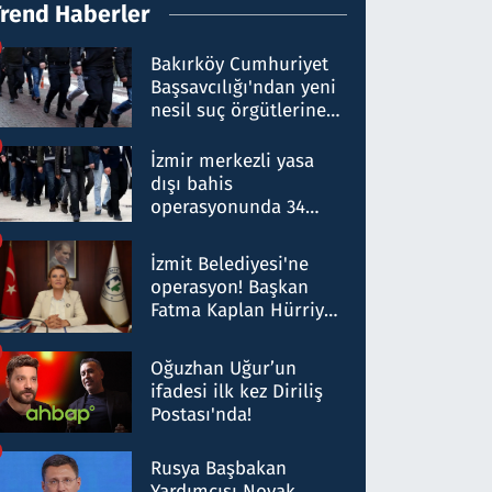
Trend Haberler
Bakırköy Cumhuriyet
Başsavcılığı'ndan yeni
nesil suç örgütlerine
operasyon: 50 şüpheli
hakkında gözaltı kararı
İzmir merkezli yasa
dışı bahis
operasyonunda 34
gözaltı: Yaklaşık 2
Milyar liralık para
İzmit Belediyesi'ne
trafiği tespit edildi
operasyon! Başkan
Fatma Kaplan Hürriyet
ve eşi gözaltına alındı
Oğuzhan Uğur’un
ifadesi ilk kez Diriliş
Postası'nda!
Rusya Başbakan
Yardımcısı Novak,