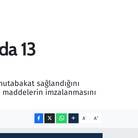
da 13
mutabakat sağlandığını
n maddelerin imzalanmasını
-
+
A
A