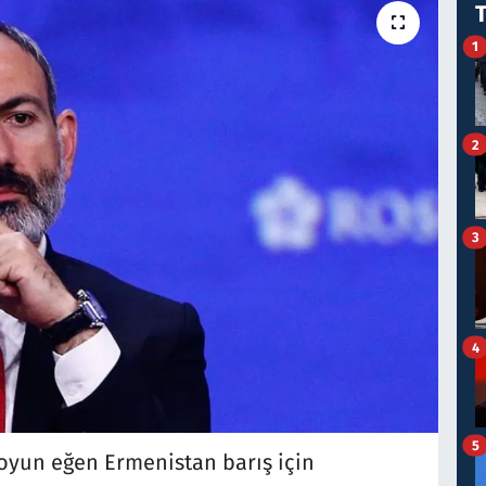
1
2
3
4
5
oyun eğen Ermenistan barış için