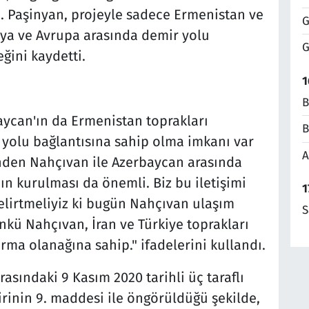
. Paşinyan, projeyle sadece Ermenistan ve
G
usya ve Avrupa arasında demir yolu
G
ğini kaydetti.
1
B
ycan'ın da Ermenistan toprakları
B
r yolu bağlantısına sahip olma imkanı var
A
inden Nahçıvan ile Azerbaycan arasında
ın kurulması da önemli. Biz bu iletişimi
1
elirtmeliyiz ki bugün Nahçıvan ulaşım
S
kü Nahçıvan, İran ve Türkiye toprakları
ma olanağına sahip." ifadelerini kullandı.
sındaki 9 Kasım 2020 tarihli üç taraflı
irinin 9. maddesi ile öngörüldüğü şekilde,