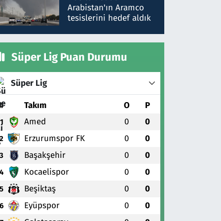
gönderdim
Arabistan'ın Aramco
tesislerini hedef aldık
Süper Lig Puan Durumu
Süper Lig
#
Takım
O
P
Amed
0
0
1
Erzurumspor FK
0
0
2
Başakşehir
0
0
3
Kocaelispor
0
0
4
Beşiktaş
0
0
5
Eyüpspor
0
0
6