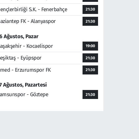
ençlerbirliği S.K. - Fenerbahçe
21:30
aziantep FK - Alanyaspor
21:30
6 Ağustos, Pazar
aşakşehir - Kocaelispor
19:00
eşiktaş - Eyüpspor
21:30
med - Erzurumspor FK
21:30
7 Ağustos, Pazartesi
amsunspor - Göztepe
21:30