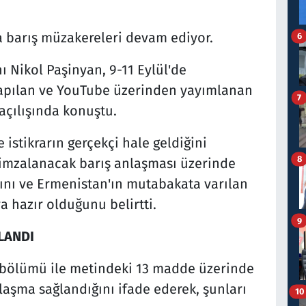
 barış müzakereleri devam ediyor.
6
Nikol Paşinyan, 9-11 Eylül'de
yapılan ve YouTube üzerinden yayımlanan
7
açılışında konuştu.
istikrarın gerçekçi hale geldiğini
8
imzalanacak barış anlaşması üzerinde
nı ve Ermenistan'ın mutabakata varılan
 hazır olduğunu belirtti.
9
LANDI
ş bölümü ile metindeki 13 madde üzerinde
aşma sağlandığını ifade ederek, şunları
10