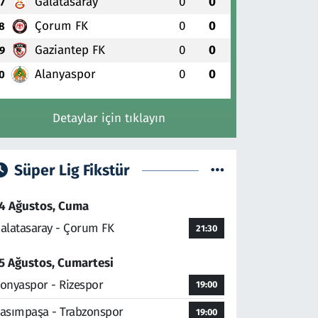
Galatasaray
0
0
7
Çorum FK
0
0
8
Gaziantep FK
0
0
9
Alanyaspor
0
0
0
Detaylar için tıklayın
Süper Lig Fikstür
4 Ağustos, Cuma
alatasaray - Çorum FK
21:30
5 Ağustos, Cumartesi
onyaspor - Rizespor
19:00
asımpaşa - Trabzonspor
19:00