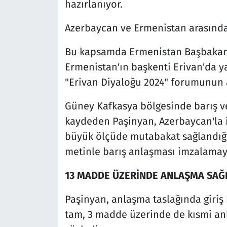
hazırlanıyor.
Azerbaycan ve Ermenistan arasında
Bu kapsamda Ermenistan Başbakanı 
Ermenistan'ın başkenti Erivan'da 
"Erivan Diyaloğu 2024" forumunun 
Güney Kafkasya bölgesinde barış ve 
kaydeden Paşinyan, Azerbaycan'la 
büyük ölçüde mutabakat sağlandığı
metinle barış anlaşması imzalamaya
13 MADDE ÜZERİNDE ANLAŞMA SAĞ
Paşinyan, anlaşma taslağında giri
tam, 3 madde üzerinde de kısmi anl