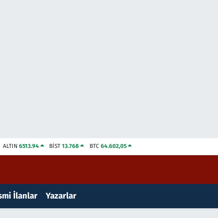
ALTIN
6513.94
BİST
13.768
BTC
64.602,05
mi İlanlar
Yazarlar