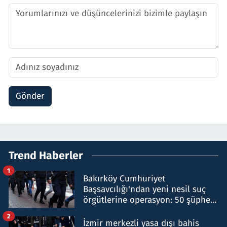
Gönder
Trend Haberler
1
Bakırköy Cumhuriyet
Başsavcılığı'ndan yeni nesil suç
örgütlerine operasyon: 50 şüpheli
hakkında gözaltı kararı
2
İzmir merkezli yasa dışı bahis