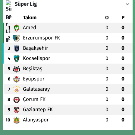
Süper Lig
#
Takım
O
P
Amed
0
0
1
Erzurumspor FK
0
0
2
Başakşehir
0
0
3
Kocaelispor
0
0
4
Beşiktaş
0
0
5
Eyüpspor
0
0
6
Galatasaray
0
0
7
Çorum FK
0
0
8
Gaziantep FK
0
0
9
Alanyaspor
0
0
10