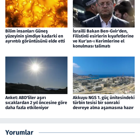
Bilim insanları Güneş
İsrailli Bakan Ben-Gvir'den,
yüzeyinin şimdiye kadarki en
Filistinli esirlerin kıyafetlerine
ayrıntılı görüntüsünü elde etti
ve Kur'an-ı Kerimlerine el
konulması talimatı
Anket: ABD'liler aşırı
Akkuyu NGS 1. güç ünitesindeki
sıcaklardan 2 yıl öncesine göre
türbin tesisi bir sonraki
daha fazla etkileniyor
devreye alma aşamasına hazır
Yorumlar