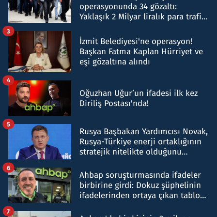
operasyonunda 34 gözaltı:
Yaklaşık 2 Milyar liralık para trafiği
tespit edildi
3
İzmit Belediyesi'ne operasyon!
Başkan Fatma Kaplan Hürriyet ve
eşi gözaltına alındı
4
Oğuzhan Uğur’un ifadesi ilk kez
Diriliş Postası'nda!
5
Rusya Başbakan Yardımcısı Novak,
Rusya-Türkiye enerji ortaklığının
stratejik nitelikte olduğunu
belirtti
6
Ahbap soruşturmasında ifadeler
birbirine girdi: Dokuz şüphelinin
ifadelerinden ortaya çıkan tablo
şok etti
7