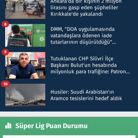
Ankara'da bir kişinin 2 milyon
lirasını gasp eden şüpheliler
Kırıkkale'de yakalandı
8
DMM, "DOA uygulamasında
vatandaşlara ödenen iade
tutarlarının düşürüldüğü"
iddiasını yalanladı
9
Tutuklanan CHP Silivri İlçe
Başkanı Bulut'un hesabında
milyonluk para trafiğine: Patron
talimat verdi, ben gönderdim
10
Husiler: Suudi Arabistan'ın
Aramco tesislerini hedef aldık
Süper Lig Puan Durumu