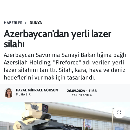
Gündem
HABERLER
DÜNYA
Haber
Azerbaycan'dan yerli lazer
Kültür Sanat
silahı
Azerbaycan Savunma Sanayi Bakanlığına bağlı
Kurumsal Haberler
Azersilah Holding, "Fireforce" adı verilen yerli
lazer silahını tanıttı. Silah, kara, hava ve deniz
Lezzet Durağı
hedeflerini vurmak için tasarlandı.
Memur ve Kamu
HAZAL MIHRACE GÖKSUN
26.09.2024 - 11:56
MUHABIR
YAYINLANMA
Otomobil
Oyun
Ramazan