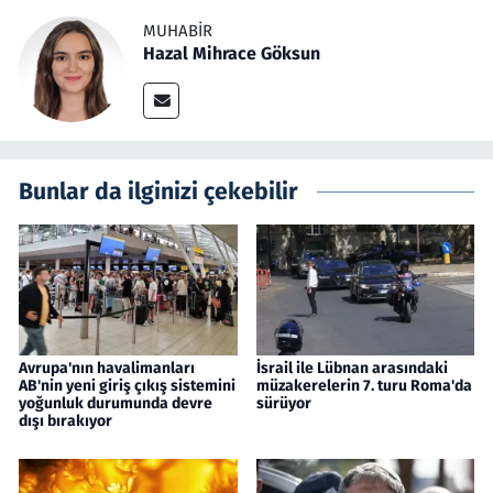
MUHABIR
Hazal Mihrace Göksun
Bunlar da ilginizi çekebilir
Avrupa'nın havalimanları
İsrail ile Lübnan arasındaki
AB'nin yeni giriş çıkış sistemini
müzakerelerin 7. turu Roma'da
yoğunluk durumunda devre
sürüyor
dışı bırakıyor