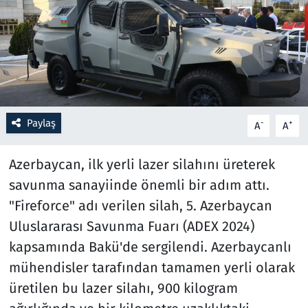
Resmi İlanlar
Rüya Tabirleri
Sağlık
Paylaş
-
+
A
A
Savunma Sanayi
Azerbaycan, ilk yerli lazer silahını üreterek
Seçim 2023
savunma sanayiinde önemli bir adım attı.
"Fireforce" adı verilen silah, 5. Azerbaycan
Spor
Uluslararası Savunma Fuarı (ADEX 2024)
Teknoloji ve Bilim
kapsamında Bakü'de sergilendi. Azerbaycanlı
mühendisler tarafından tamamen yerli olarak
Televizyon
üretilen bu lazer silahı, 900 kilogram