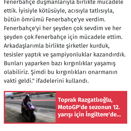
Fenerbahçe düşmanlarıyla birlikte mücadele
ettik. İyisiyle kötüsüyle, acısıyla tatlısıyla,
bütün ömrümü Fenerbahçe'ye verdim.
Fenerbahçe'yi her şeyden çok sevdim ve her
şeyden çok Fenerbahçe için mücadele ettim.
Arkadaşlarımla birlikte şirketler kurduk,
tesisler yaptık ve şampiyonluklar kazandırdık.
Bunları yaparken bazı kırgınlıklar yaşamış
olabiliriz. Şimdi bu kırgınlıkları onarmanın
vakti geldi." ifadelerini kullandı.
Toprak Razgatlıoğlu,
MotoGP'de sezonun 12.
yarışı için İngiltere'de
piste çıkacak