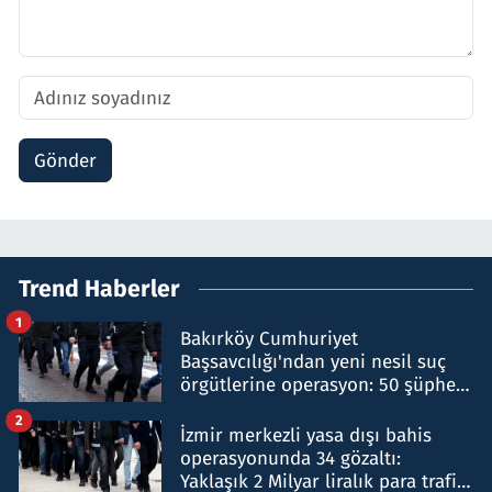
Gönder
Trend Haberler
1
Bakırköy Cumhuriyet
Başsavcılığı'ndan yeni nesil suç
örgütlerine operasyon: 50 şüpheli
hakkında gözaltı kararı
2
İzmir merkezli yasa dışı bahis
operasyonunda 34 gözaltı:
Yaklaşık 2 Milyar liralık para trafiği