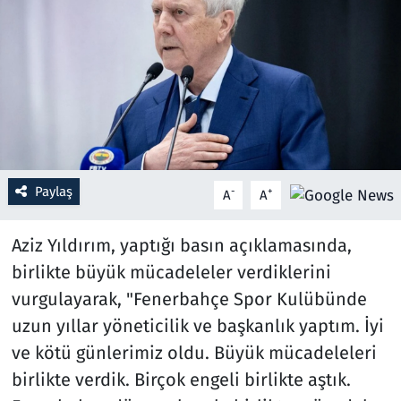
Resmi İlanlar
Rüya Tabirleri
Sağlık
Savunma Sanayi
Paylaş
-
+
A
A
Seçim 2023
Aziz Yıldırım, yaptığı basın açıklamasında,
Spor
birlikte büyük mücadeleler verdiklerini
vurgulayarak, "Fenerbahçe Spor Kulübünde
Teknoloji ve Bilim
uzun yıllar yöneticilik ve başkanlık yaptım. İyi
ve kötü günlerimiz oldu. Büyük mücadeleleri
Televizyon
birlikte verdik. Birçok engeli birlikte aştık.