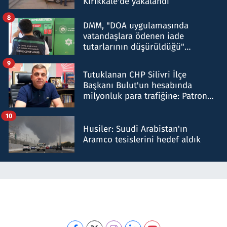
Kırıkkale'de yakalandı
8
DMM, "DOA uygulamasında
vatandaşlara ödenen iade
tutarlarının düşürüldüğü"
iddiasını yalanladı
9
Tutuklanan CHP Silivri İlçe
Başkanı Bulut'un hesabında
milyonluk para trafiğine: Patron
talimat verdi, ben gönderdim
10
Husiler: Suudi Arabistan'ın
Aramco tesislerini hedef aldık