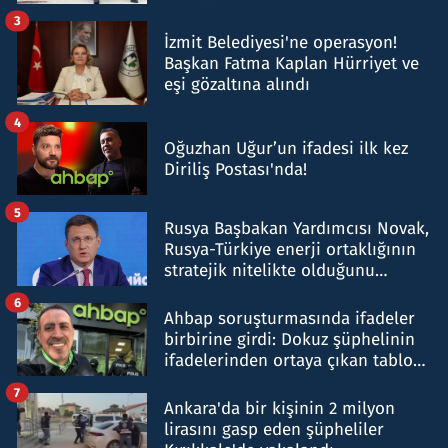
tespit edildi
3
İzmit Belediyesi'ne operasyon!
Başkan Fatma Kaplan Hürriyet ve
eşi gözaltına alındı
4
Oğuzhan Uğur’un ifadesi ilk kez
Diriliş Postası'nda!
5
Rusya Başbakan Yardımcısı Novak,
Rusya-Türkiye enerji ortaklığının
stratejik nitelikte olduğunu
belirtti
6
Ahbap soruşturmasında ifadeler
birbirine girdi: Dokuz şüphelinin
ifadelerinden ortaya çıkan tablo
şok etti
7
Ankara'da bir kişinin 2 milyon
lirasını gasp eden şüpheliler