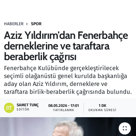
Gündem
HABERLER
SPOR
Haber
Aziz Yıldırım'dan Fenerbahçe
Kültür Sanat
derneklerine ve taraftara
beraberlik çağrısı
Kurumsal Haberler
Fenerbahçe Kulübünde gerçekleştirilecek
Lezzet Durağı
seçimli olağanüstü genel kurulda başkanlığa
aday olan Aziz Yıldırım, derneklere ve
Memur ve Kamu
taraftara birlik-beraberlik çağrısında bulundu.
Otomobil
SAMET TUNÇ
08.05.2026 - 17:01
1 DK
EDITÖR
YAYINLANMA
OKUNMA SÜRESI
Oyun
Ramazan