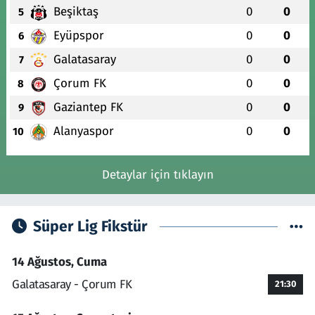
Beşiktaş
0
0
5
Eyüpspor
0
0
6
Galatasaray
0
0
7
Çorum FK
0
0
8
Gaziantep FK
0
0
9
Alanyaspor
0
0
10
Detaylar için tıklayın
Süper Lig Fikstür
14 Ağustos, Cuma
Galatasaray - Çorum FK
21:30