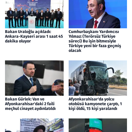
Bakan Uraloğlu açıkladı:
Cumhurbaşkanı Yardımcısı
Ankara-Kayseri arası 1 saat 45
Yılmaz: (Terörsüz Türkiye
dakika oluyor
süreci) Bu işin bitmesiyle
Türkiye yeni bir faza geçmiş
olacak
Bakan Gürlek: Van ve
Afyonkarahisar'da yolcu
Afyonkarahisar'daki 2 faili
otobüsü kamyonete çarptı, 1
meçhul cinayet aydınlatıldı
kişi öldü, 15 kişi yaralandı