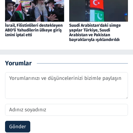
İsrail, Filistinlileri destekleyen
Suudi Arabistan'daki simge
ABD'li Yahudilerin ülkeye giriş
yapılar Türkiye, Suudi
iznini iptal etti
Arabistan ve Pakistan
bayraklarıyla ışıklandırıldı
Yorumlar
Gönder