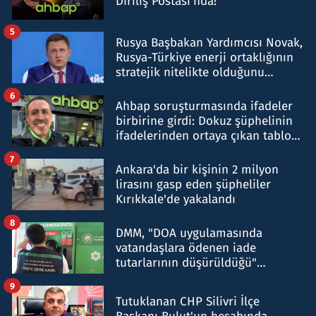
Diriliş Postası'nda!
5
Rusya Başbakan Yardımcısı Novak,
Rusya-Türkiye enerji ortaklığının
stratejik nitelikte olduğunu
belirtti
6
Ahbap soruşturmasında ifadeler
birbirine girdi: Dokuz şüphelinin
ifadelerinden ortaya çıkan tablo
şok etti
7
Ankara'da bir kişinin 2 milyon
lirasını gasp eden şüpheliler
Kırıkkale'de yakalandı
8
DMM, "DOA uygulamasında
vatandaşlara ödenen iade
tutarlarının düşürüldüğü"
iddiasını yalanladı
9
Tutuklanan CHP Silivri İlçe