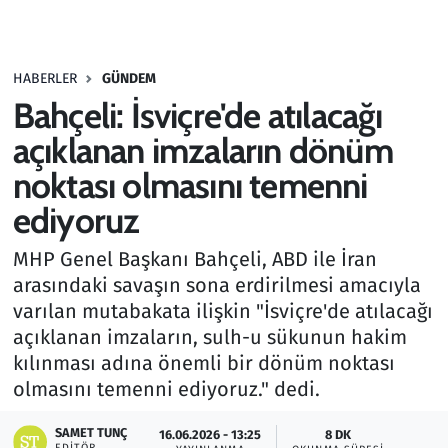
Gündem
HABERLER
GÜNDEM
Haber
Bahçeli: İsviçre'de atılacağı
Kültür Sanat
açıklanan imzaların dönüm
noktası olmasını temenni
Kurumsal Haberler
ediyoruz
Lezzet Durağı
MHP Genel Başkanı Bahçeli, ABD ile İran
arasındaki savaşın sona erdirilmesi amacıyla
Memur ve Kamu
varılan mutabakata ilişkin "İsviçre'de atılacağı
açıklanan imzaların, sulh-u sükunun hakim
Otomobil
kılınması adına önemli bir dönüm noktası
olmasını temenni ediyoruz." dedi.
Oyun
SAMET TUNÇ
16.06.2026 - 13:25
8 DK
Ramazan
EDITÖR