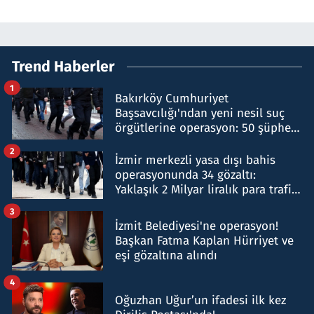
Trend Haberler
1
Bakırköy Cumhuriyet
Başsavcılığı'ndan yeni nesil suç
örgütlerine operasyon: 50 şüpheli
hakkında gözaltı kararı
2
İzmir merkezli yasa dışı bahis
operasyonunda 34 gözaltı:
Yaklaşık 2 Milyar liralık para trafiği
tespit edildi
3
İzmit Belediyesi'ne operasyon!
Başkan Fatma Kaplan Hürriyet ve
eşi gözaltına alındı
4
Oğuzhan Uğur’un ifadesi ilk kez