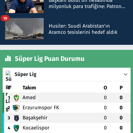
Başkanı Bulut'un hesabında
milyonluk para trafiğine: Patron
talimat verdi, ben gönderdim
10
Husiler: Suudi Arabistan'ın
Aramco tesislerini hedef aldık
Süper Lig Puan Durumu
Süper Lig
#
Takım
O
P
Amed
0
0
1
Erzurumspor FK
0
0
2
Başakşehir
0
0
3
Kocaelispor
0
0
4