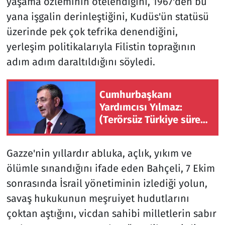
yaşama özleminin ötelendiğini, 1967'den bu
yana işgalin derinleştiğini, Kudüs'ün statüsü
üzerinde pek çok tefrika denendiğini,
yerleşim politikalarıyla Filistin toprağının
adım adım daraltıldığını söyledi.
Cumhurbaşkanı
Yardımcısı Yılmaz:
(Terörsüz Türkiye süreci)
Bu işin bitmesiyle
Türkiye yeni bir faza
Gazze'nin yıllardır abluka, açlık, yıkım ve
geçmiş olacak
ölümle sınandığını ifade eden Bahçeli, 7 Ekim
sonrasında İsrail yönetiminin izlediği yolun,
savaş hukukunun meşruiyet hudutlarını
çoktan aştığını, vicdan sahibi milletlerin sabır