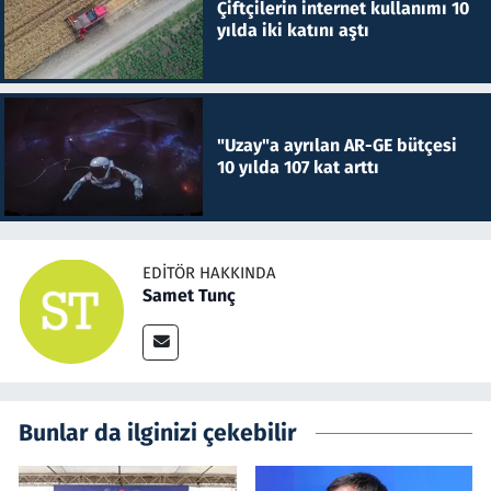
Çiftçilerin internet kullanımı 10
yılda iki katını aştı
"Uzay"a ayrılan AR-GE bütçesi
10 yılda 107 kat arttı
EDITÖR HAKKINDA
Samet Tunç
Bunlar da ilginizi çekebilir