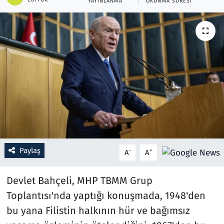
YAYINLANMA
OKUNMA SÜRESI
Resmi İlanlar
Rüya Tabirleri
Sağlık
Savunma Sanayi
Seçim 2023
Spor
Paylaş
-
+
A
A
Teknoloji ve Bilim
Devlet Bahçeli, MHP TBMM Grup
Toplantısı'nda yaptığı konuşmada, 1948'den
Televizyon
bu yana Filistin halkının hür ve bağımsız