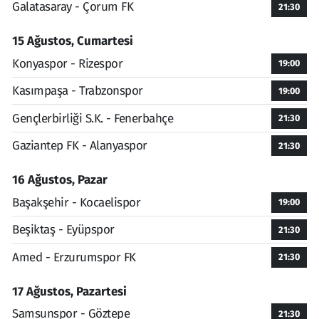
Galatasaray - Çorum FK
21:30
15 Ağustos, Cumartesi
Konyaspor - Rizespor
19:00
Kasımpaşa - Trabzonspor
19:00
Gençlerbirliği S.K. - Fenerbahçe
21:30
Gaziantep FK - Alanyaspor
21:30
16 Ağustos, Pazar
Başakşehir - Kocaelispor
19:00
Beşiktaş - Eyüpspor
21:30
Amed - Erzurumspor FK
21:30
17 Ağustos, Pazartesi
Samsunspor - Göztepe
21:30