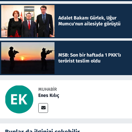
Adalet Bakanı Gürlek, Uğur
Mumcu'nun ailesiyle görüştü
MSB: Son bir haftada 1 PKK'lı
terörist teslim oldu
MUHABIR
Enes Kılıç