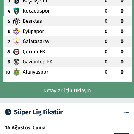
Başakşehir
0
0
3
Kocaelispor
0
0
4
Beşiktaş
0
0
5
Eyüpspor
0
0
6
Galatasaray
0
0
7
Çorum FK
0
0
8
Gaziantep FK
0
0
9
Alanyaspor
0
0
10
Detaylar için tıklayın
Süper Lig Fikstür
14 Ağustos, Cuma