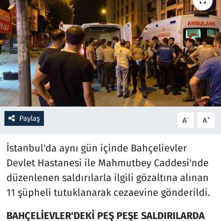
Resmi İlanlar
Rüya Tabirleri
Sağlık
Savunma Sanayi
Paylaş
-
+
A
A
Seçim 2023
İstanbul'da aynı gün içinde Bahçelievler
Spor
Devlet Hastanesi ile Mahmutbey Caddesi'nde
Teknoloji ve Bilim
düzenlenen saldırılarla ilgili gözaltına alınan
11 şüpheli tutuklanarak cezaevine gönderildi.
Televizyon
BAHÇELİEVLER'DEKİ PEŞ PEŞE SALDIRILARDA