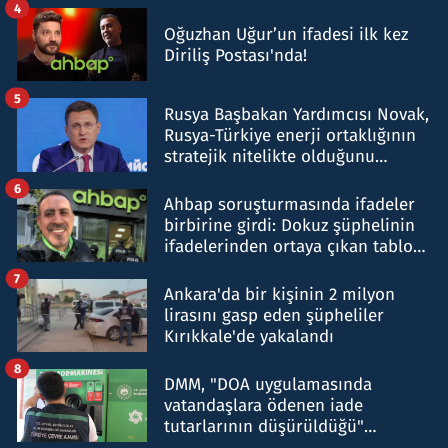
4
Oğuzhan Uğur’un ifadesi ilk kez
Diriliş Postası'nda!
5
Rusya Başbakan Yardımcısı Novak,
Rusya-Türkiye enerji ortaklığının
stratejik nitelikte olduğunu
belirtti
6
Ahbap soruşturmasında ifadeler
birbirine girdi: Dokuz şüphelinin
ifadelerinden ortaya çıkan tablo
şok etti
7
Ankara'da bir kişinin 2 milyon
lirasını gasp eden şüpheliler
Kırıkkale'de yakalandı
8
DMM, "DOA uygulamasında
vatandaşlara ödenen iade
tutarlarının düşürüldüğü"
iddiasını yalanladı