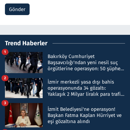
Gönder
Trend Haberler
1
Bakırköy Cumhuriyet
Başsavcılığı'ndan yeni nesil suç
örgütlerine operasyon: 50 şüpheli
hakkında gözaltı kararı
2
İzmir merkezli yasa dışı bahis
operasyonunda 34 gözaltı:
Yaklaşık 2 Milyar liralık para trafiği
tespit edildi
3
İzmit Belediyesi'ne operasyon!
Başkan Fatma Kaplan Hürriyet ve
eşi gözaltına alındı