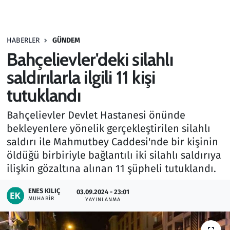
Gündem
HABERLER
GÜNDEM
Haber
Bahçelievler'deki silahlı
Kültür Sanat
saldırılarla ilgili 11 kişi
tutuklandı
Kurumsal Haberler
Bahçelievler Devlet Hastanesi önünde
Lezzet Durağı
bekleyenlere yönelik gerçekleştirilen silahlı
saldırı ile Mahmutbey Caddesi'nde bir kişinin
Memur ve Kamu
öldüğü birbiriyle bağlantılı iki silahlı saldırıya
ilişkin gözaltına alınan 11 şüpheli tutuklandı.
Otomobil
ENES KILIÇ
03.09.2024 - 23:01
MUHABIR
Oyun
YAYINLANMA
Ramazan