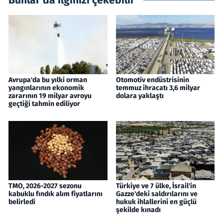
Bunlar da ilginizi çekebilir
Avrupa'da bu yılki orman
Otomotiv endüstrisinin
yangınlarının ekonomik
temmuz ihracatı 3,6 milyar
zararının 19 milyar avroyu
dolara yaklaştı
geçtiği tahmin ediliyor
TMO, 2026-2027 sezonu
Türkiye ve 7 ülke, İsrail'in
kabuklu fındık alım fiyatlarını
Gazze'deki saldırılarını ve
belirledi
hukuk ihlallerini en güçlü
şekilde kınadı