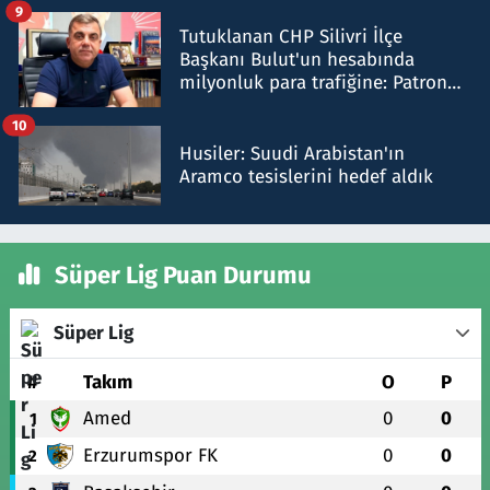
9
Tutuklanan CHP Silivri İlçe
Başkanı Bulut'un hesabında
milyonluk para trafiğine: Patron
talimat verdi, ben gönderdim
10
Husiler: Suudi Arabistan'ın
Aramco tesislerini hedef aldık
Süper Lig Puan Durumu
Süper Lig
#
Takım
O
P
Amed
0
0
1
Erzurumspor FK
0
0
2