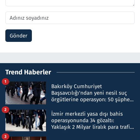
Gönder
Trend Haberler
1
Bakırköy Cumhuriyet
Başsavcılığı'ndan yeni nesil suç
örgütlerine operasyon: 50 şüpheli
hakkında gözaltı kararı
2
İzmir merkezli yasa dışı bahis
operasyonunda 34 gözaltı:
Yaklaşık 2 Milyar liralık para trafiği
tespit edildi
3