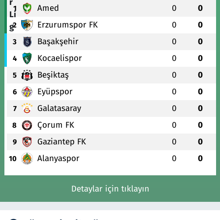
Amed
0
0
1
Erzurumspor FK
0
0
2
Başakşehir
0
0
3
Kocaelispor
0
0
4
Beşiktaş
0
0
5
Eyüpspor
0
0
6
Galatasaray
0
0
7
Çorum FK
0
0
8
Gaziantep FK
0
0
9
Alanyaspor
0
0
10
Detaylar için tıklayın