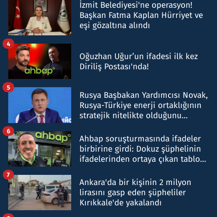
İzmit Belediyesi'ne operasyon!
Başkan Fatma Kaplan Hürriyet ve
eşi gözaltına alındı
4
Oğuzhan Uğur’un ifadesi ilk kez
Diriliş Postası'nda!
5
Rusya Başbakan Yardımcısı Novak,
Rusya-Türkiye enerji ortaklığının
stratejik nitelikte olduğunu
belirtti
6
Ahbap soruşturmasında ifadeler
birbirine girdi: Dokuz şüphelinin
ifadelerinden ortaya çıkan tablo
şok etti
7
Ankara'da bir kişinin 2 milyon
lirasını gasp eden şüpheliler
Kırıkkale'de yakalandı