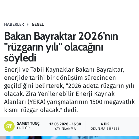
Gündem
HABERLER
GENEL
Haber
Bakan Bayraktar 2026'nın
Kültür Sanat
"rüzgarın yılı" olacağını
söyledi
Kurumsal Haberler
Enerji ve Tabii Kaynaklar Bakanı Bayraktar,
Lezzet Durağı
enerjide tarihi bir dönüşüm sürecinden
geçildiğini belirterek, "2026 adeta rüzgarın yılı
Memur ve Kamu
olacak. Zira Yenilenebilir Enerji Kaynak
Alanları (YEKA) yarışmalarının 1500 megavatlık
Otomobil
kısmı rüzgar olacak." dedi.
Oyun
SAMET TUNÇ
12.05.2026 - 16:30
4 DK
EDITÖR
YAYINLANMA
OKUNMA SÜRESI
Ramazan