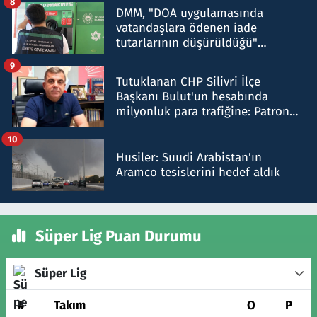
8
DMM, "DOA uygulamasında
vatandaşlara ödenen iade
tutarlarının düşürüldüğü"
iddiasını yalanladı
9
Tutuklanan CHP Silivri İlçe
Başkanı Bulut'un hesabında
milyonluk para trafiğine: Patron
talimat verdi, ben gönderdim
10
Husiler: Suudi Arabistan'ın
Aramco tesislerini hedef aldık
Süper Lig Puan Durumu
Süper Lig
#
Takım
O
P