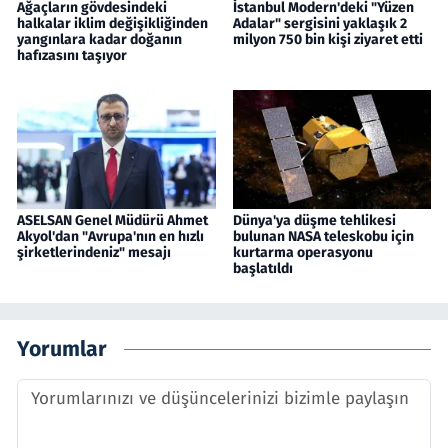
Ağaçların gövdesindeki
İstanbul Modern'deki "Yüzen
halkalar iklim değişikliğinden
Adalar" sergisini yaklaşık 2
yangınlara kadar doğanın
milyon 750 bin kişi ziyaret etti
hafızasını taşıyor
ASELSAN Genel Müdürü Ahmet
Dünya'ya düşme tehlikesi
Akyol'dan "Avrupa'nın en hızlı
bulunan NASA teleskobu için
şirketlerindeniz" mesajı
kurtarma operasyonu
başlatıldı
Yorumlar