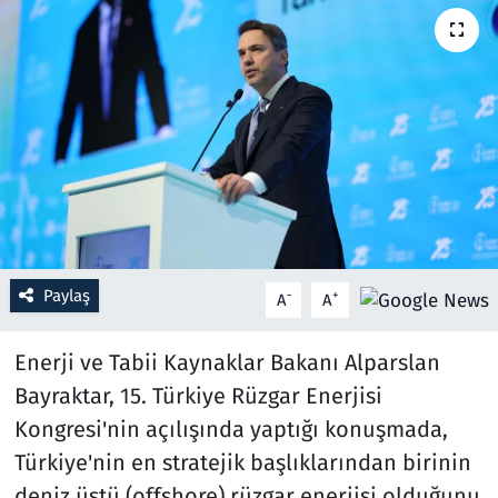
Resmi İlanlar
Rüya Tabirleri
Sağlık
Savunma Sanayi
Seçim 2023
Paylaş
-
+
A
A
Spor
Enerji ve Tabii Kaynaklar Bakanı Alparslan
Teknoloji ve Bilim
Bayraktar, 15. Türkiye Rüzgar Enerjisi
Kongresi'nin açılışında yaptığı konuşmada,
Televizyon
Türkiye'nin en stratejik başlıklarından birinin
deniz üstü (offshore) rüzgar enerjisi olduğunu