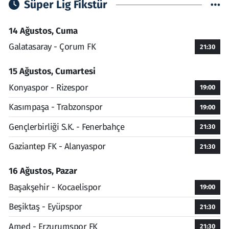
Süper Lig Fikstür
14 Ağustos, Cuma
Galatasaray - Çorum FK
21:30
15 Ağustos, Cumartesi
Konyaspor - Rizespor
19:00
Kasımpaşa - Trabzonspor
19:00
Gençlerbirliği S.K. - Fenerbahçe
21:30
Gaziantep FK - Alanyaspor
21:30
16 Ağustos, Pazar
Başakşehir - Kocaelispor
19:00
Beşiktaş - Eyüpspor
21:30
Amed - Erzurumspor FK
21:30