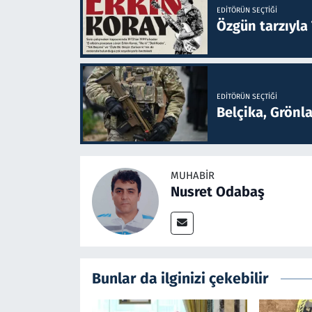
EDITÖRÜN SEÇTIĞI
Özgün tarzıyla
EDITÖRÜN SEÇTIĞI
Belçika, Grönl
MUHABIR
Nusret Odabaş
Bunlar da ilginizi çekebilir