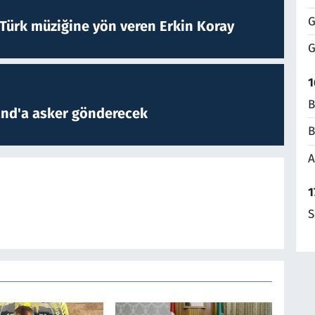
G
 Türk müziğine yön veren Erkin Koray
G
1
B
and'a asker gönderecek
B
A
1
S