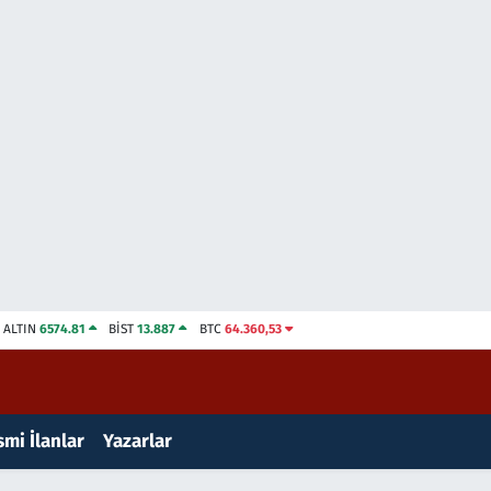
ALTIN
6574.81
BİST
13.887
BTC
64.360,53
mi İlanlar
Yazarlar