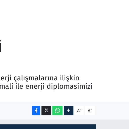
i
erji çalışmalarına ilişkin
ali ile enerji diplomasimizi
-
+
A
A