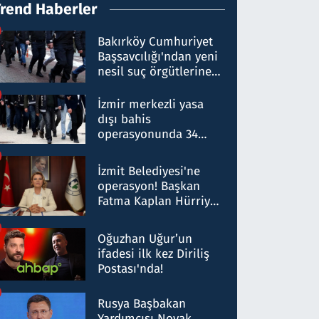
Trend Haberler
Bakırköy Cumhuriyet
Başsavcılığı'ndan yeni
nesil suç örgütlerine
operasyon: 50 şüpheli
hakkında gözaltı kararı
İzmir merkezli yasa
dışı bahis
operasyonunda 34
gözaltı: Yaklaşık 2
Milyar liralık para
İzmit Belediyesi'ne
trafiği tespit edildi
operasyon! Başkan
Fatma Kaplan Hürriyet
ve eşi gözaltına alındı
Oğuzhan Uğur’un
ifadesi ilk kez Diriliş
Postası'nda!
Rusya Başbakan
Yardımcısı Novak,