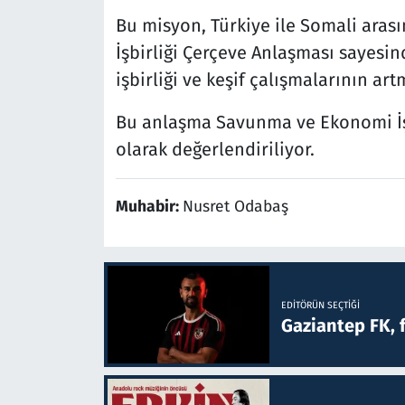
Bu misyon, Türkiye ile Somali ar
İşbirliği Çerçeve Anlaşması sayesi
işbirliği ve keşif çalışmalarının art
Bu anlaşma Savunma ve Ekonomi İşb
olarak değerlendiriliyor.
Muhabir:
Nusret Odabaş
EDITÖRÜN SEÇTIĞI
Gaziantep FK, 