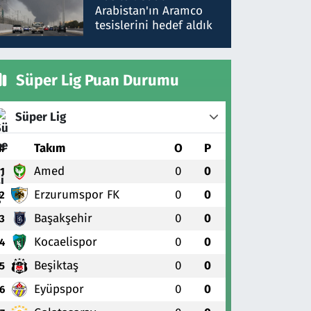
gönderdim
Arabistan'ın Aramco
tesislerini hedef aldık
Süper Lig Puan Durumu
Süper Lig
#
Takım
O
P
Amed
0
0
1
Erzurumspor FK
0
0
2
Başakşehir
0
0
3
Kocaelispor
0
0
4
Beşiktaş
0
0
5
Eyüpspor
0
0
6