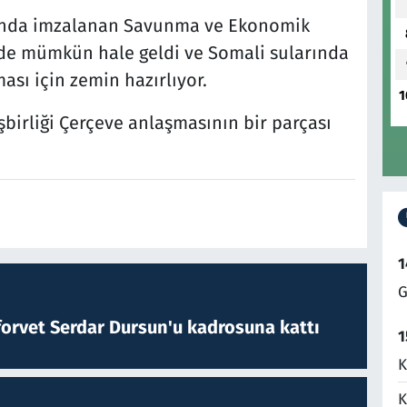
asında imzalanan Savunma ve Ekonomik
nde mümkün hale geldi ve Somali sularında
ması için zemin hazırlıyor.
1
irliği Çerçeve anlaşmasının bir parçası
1
G
forvet Serdar Dursun'u kadrosuna kattı
1
K
K