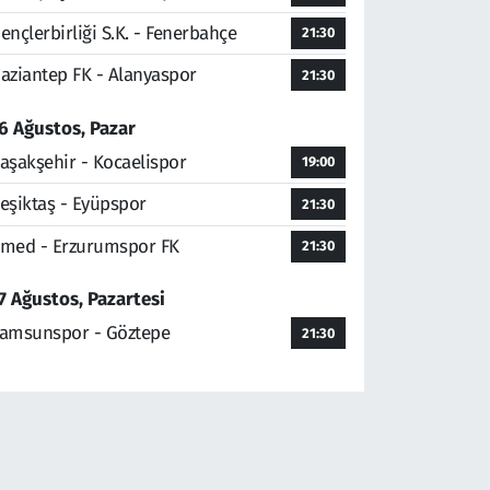
ençlerbirliği S.K. - Fenerbahçe
21:30
aziantep FK - Alanyaspor
21:30
6 Ağustos, Pazar
aşakşehir - Kocaelispor
19:00
eşiktaş - Eyüpspor
21:30
med - Erzurumspor FK
21:30
7 Ağustos, Pazartesi
amsunspor - Göztepe
21:30