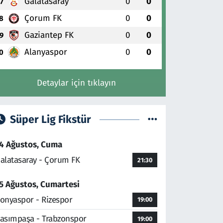
Galatasaray
0
0
7
Çorum FK
0
0
8
Gaziantep FK
0
0
9
Alanyaspor
0
0
0
Detaylar için tıklayın
Süper Lig Fikstür
4 Ağustos, Cuma
alatasaray - Çorum FK
21:30
5 Ağustos, Cumartesi
onyaspor - Rizespor
19:00
asımpaşa - Trabzonspor
19:00