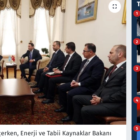
1
2
3
4
5
erken, Enerji ve Tabii Kaynaklar Bakanı