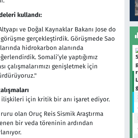
i.
eleri kullandı:
Altyapı ve Doğal Kaynaklar Bakanı Jose do
r görüşme gerçekleştirdik. Görüşmede Sao
alarında hidrokarbon alanında
değerlendirdik. Somali’yle yaptığımız
ası çalışmalarımızı genişletmek için
ürdürüyoruz."
çalışmaları
şkileri için kritik bir anı işaret ediyor.
ururu olan Oruç Reis Sismik Araştırma
enen bir veda töreninin ardından
lanıyor.