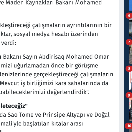
l ve Maden Kaynakları Bakanı Mohamed
6
eştireceği çalışmaların ayrıntılarının bir
raktar, sosyal medya hesabı üzerinden
 verdi:
7
rı Bakanı Sayın Abdirisaq Mohamed Omar
mimizi uğurlamadan önce bir görüşme
8
enizlerinde gerçekleştireceği çalışmaların
. Mevcut iş birliğimizi kara sahalarında da
pabileceklerimizi değerlendirdik".
9
şleteceğiz"
'da Sao Tome ve Prinsipe Altyapı ve Doğal
ali'yle başlatılan kıtalar arası
10