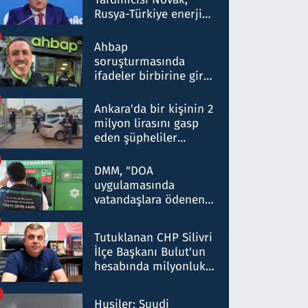
Rusya-Türkiye enerji
ortaklığının stratejik
nitelikte olduğunu
Ahbap
belirtti
soruşturmasında
ifadeler birbirine girdi:
Dokuz şüphelinin
ifadelerinden ortaya
Ankara'da bir kişinin 2
çıkan tablo şok etti
milyon lirasını gasp
eden şüpheliler
Kırıkkale'de yakalandı
DMM, "DOA
uygulamasında
vatandaşlara ödenen
iade tutarlarının
düşürüldüğü" iddiasını
Tutuklanan CHP Silivri
yalanladı
İlçe Başkanı Bulut'un
hesabında milyonluk
para trafiğine: Patron
talimat verdi, ben
Husiler: Suudi