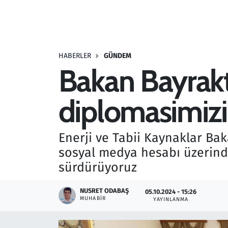
Resmi İlanlar
Rüya Tabirleri
HABERLER
GÜNDEM
Bakan Bayrakta
Sağlık
diplomasimizi
Savunma Sanayi
Seçim 2023
Enerji ve Tabii Kaynaklar Baka
sosyal medya hesabı üzerinde
Spor
sürdürüyoruz
Teknoloji ve Bilim
NUSRET ODABAŞ
05.10.2024 - 15:26
MUHABIR
YAYINLANMA
Televizyon