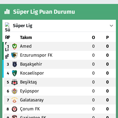
Süper Lig Puan Durumu
Süper Lig
#
Takım
O
P
Amed
0
0
1
Erzurumspor FK
0
0
2
Başakşehir
0
0
3
Kocaelispor
0
0
4
Beşiktaş
0
0
5
Eyüpspor
0
0
6
Galatasaray
0
0
7
Çorum FK
0
0
8
Gaziantep FK
0
0
9