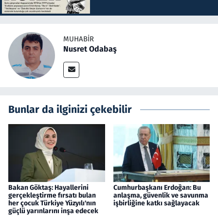
MUHABIR
Nusret Odabaş
Bunlar da ilginizi çekebilir
Bakan Göktaş: Hayallerini
Cumhurbaşkanı Erdoğan: Bu
gerçekleştirme fırsatı bulan
anlaşma, güvenlik ve savunma
her çocuk Türkiye Yüzyılı'nın
işbirliğine katkı sağlayacak
güçlü yarınlarını inşa edecek