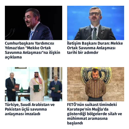
Cumhurbaşkanı Yardımcısı
İletişim Başkanı Duran: Mekke
Yılmaz'dan "Mekke Ortak
Ortak Savunma Anlaşması
Savunma Anlaşması"na ilişkin
tarihi bir adımdır
açıklama
Türkiye, Suudi Arabistan ve
FETÖ'nün suikast timindeki
Pakistan üçlü savunma
Karatepe'nin Muğla'da
anlaşması imzaladı
gösterdiği bölgelerde silah ve
mühimmat aramasına
başlandı