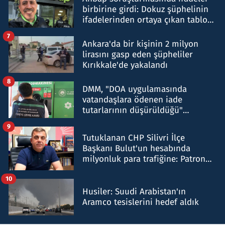
birbirine girdi: Dokuz şüphelinin
ifadelerinden ortaya çıkan tablo
şok etti
7
Ankara'da bir kişinin 2 milyon
lirasını gasp eden şüpheliler
Kırıkkale'de yakalandı
8
DMM, "DOA uygulamasında
vatandaşlara ödenen iade
tutarlarının düşürüldüğü"
iddiasını yalanladı
9
Tutuklanan CHP Silivri İlçe
Başkanı Bulut'un hesabında
milyonluk para trafiğine: Patron
talimat verdi, ben gönderdim
10
Husiler: Suudi Arabistan'ın
Aramco tesislerini hedef aldık