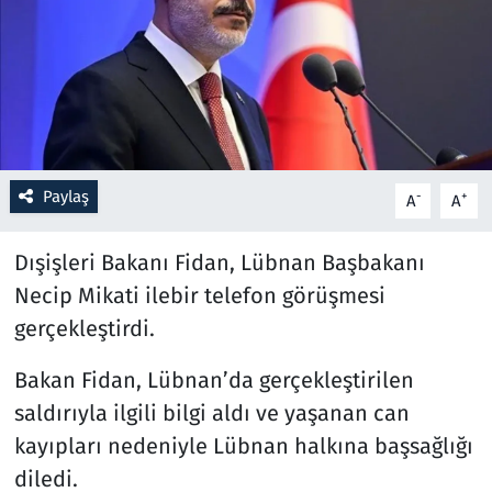
Resmi İlanlar
Rüya Tabirleri
Sağlık
Paylaş
-
+
A
A
Savunma Sanayi
Dışişleri Bakanı Fidan, Lübnan Başbakanı
Seçim 2023
Necip Mikati ilebir telefon görüşmesi
gerçekleştirdi.
Spor
Bakan Fidan, Lübnan’da gerçekleştirilen
Teknoloji ve Bilim
saldırıyla ilgili bilgi aldı ve yaşanan can
Televizyon
kayıpları nedeniyle Lübnan halkına başsağlığı
diledi.