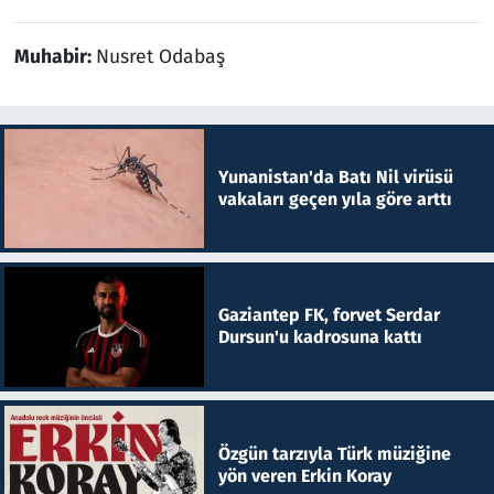
Muhabir:
Nusret Odabaş
Yunanistan'da Batı Nil virüsü
vakaları geçen yıla göre arttı
Gaziantep FK, forvet Serdar
Dursun'u kadrosuna kattı
Özgün tarzıyla Türk müziğine
yön veren Erkin Koray