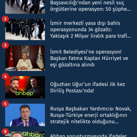
Başsavcılığı'ndan yeni nesil suç
örgütlerine operasyon: 50 şüpheli
hakkında gözaltı kararı
2
İzmir merkezli yasa dışı bahis
operasyonunda 34 gözaltı:
Yaklaşık 2 Milyar liralık para trafiği
tespit edildi
3
İzmit Belediyesi'ne operasyon!
Başkan Fatma Kaplan Hürriyet ve
eşi gözaltına alındı
4
Oğuzhan Uğur’un ifadesi ilk kez
Diriliş Postası'nda!
5
Rusya Başbakan Yardımcısı Novak,
Rusya-Türkiye enerji ortaklığının
stratejik nitelikte olduğunu
belirtti
6
Ahbap soruşturmasında ifadeler