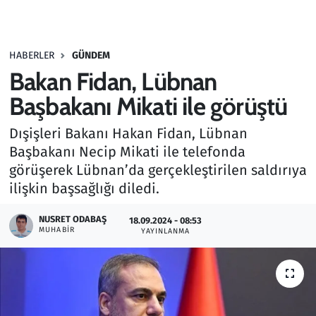
Gündem
HABERLER
GÜNDEM
Haber
Bakan Fidan, Lübnan
Kültür Sanat
Başbakanı Mikati ile görüştü
Dışişleri Bakanı Hakan Fidan, Lübnan
Kurumsal Haberler
Başbakanı Necip Mikati ile telefonda
görüşerek Lübnan’da gerçekleştirilen saldırıya
Lezzet Durağı
ilişkin başsağlığı diledi.
Memur ve Kamu
NUSRET ODABAŞ
18.09.2024 - 08:53
MUHABIR
YAYINLANMA
Otomobil
Oyun
Ramazan