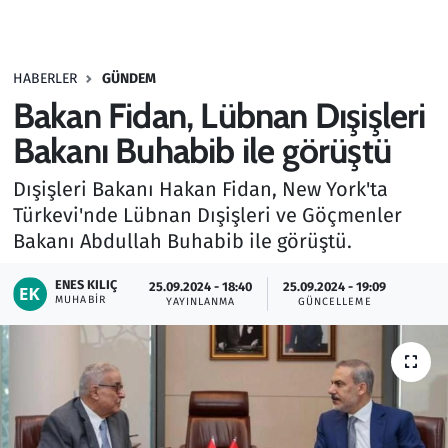
Gündem
HABERLER
GÜNDEM
Haber
Bakan Fidan, Lübnan Dışişleri
Kültür Sanat
Bakanı Buhabib ile görüştü
Dışişleri Bakanı Hakan Fidan, New York'ta
Kurumsal Haberler
Türkevi'nde Lübnan Dışişleri ve Göçmenler
Bakanı Abdullah Buhabib ile görüştü.
Lezzet Durağı
ENES KILIÇ
25.09.2024 - 18:40
25.09.2024 - 19:09
Memur ve Kamu
MUHABIR
YAYINLANMA
GÜNCELLEME
Otomobil
Oyun
Ramazan