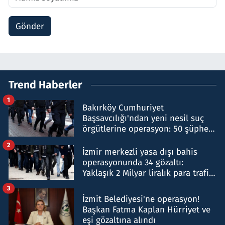
Gönder
Trend Haberler
1
Bakırköy Cumhuriyet
Başsavcılığı'ndan yeni nesil suç
örgütlerine operasyon: 50 şüpheli
hakkında gözaltı kararı
2
İzmir merkezli yasa dışı bahis
operasyonunda 34 gözaltı:
Yaklaşık 2 Milyar liralık para trafiği
tespit edildi
3
İzmit Belediyesi'ne operasyon!
Başkan Fatma Kaplan Hürriyet ve
eşi gözaltına alındı