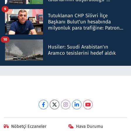
iddiasını yalanladı
9
Tutuklanan CHP Silivri İlçe
Başkanı Bulut'un hesabında
milyonluk para trafiğine: Patron
talimat verdi, ben gönderdim
10
Husiler: Suudi Arabistan'ın
Aramco tesislerini hedef aldık
Nöbetçi Eczaneler
Hava Durumu