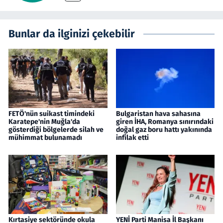
Bunlar da ilginizi çekebilir
FETÖ'nün suikast timindeki
Bulgaristan hava sahasına
Karatepe'nin Muğla'da
giren İHA, Romanya sınırındaki
gösterdiği bölgelerde silah ve
doğal gaz boru hattı yakınında
mühimmat bulunamadı
infilak etti
Kırtasiye sektöründe okula
YENİ Parti Manisa İl Başkanı