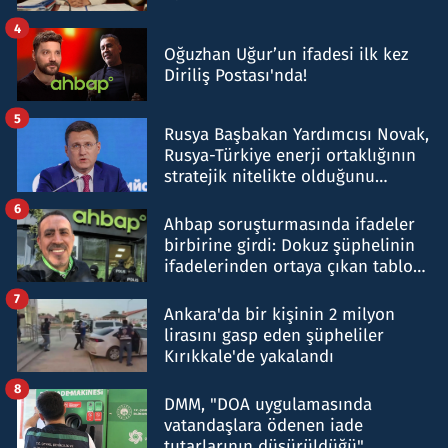
4
Oğuzhan Uğur’un ifadesi ilk kez
Diriliş Postası'nda!
5
Rusya Başbakan Yardımcısı Novak,
Rusya-Türkiye enerji ortaklığının
stratejik nitelikte olduğunu
belirtti
6
Ahbap soruşturmasında ifadeler
birbirine girdi: Dokuz şüphelinin
ifadelerinden ortaya çıkan tablo
şok etti
7
Ankara'da bir kişinin 2 milyon
lirasını gasp eden şüpheliler
Kırıkkale'de yakalandı
8
DMM, "DOA uygulamasında
vatandaşlara ödenen iade
tutarlarının düşürüldüğü"