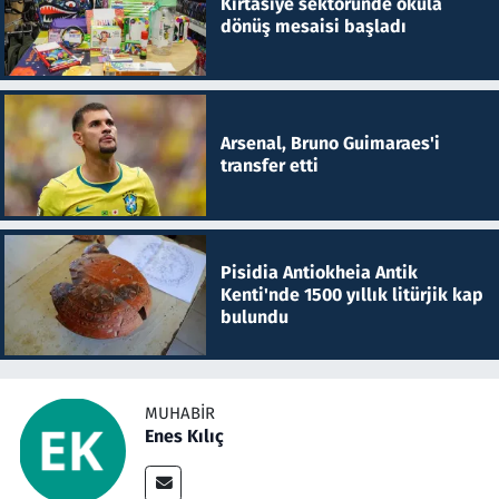
Kırtasiye sektöründe okula
dönüş mesaisi başladı
Arsenal, Bruno Guimaraes'i
transfer etti
Pisidia Antiokheia Antik
Kenti'nde 1500 yıllık litürjik kap
bulundu
MUHABIR
Enes Kılıç