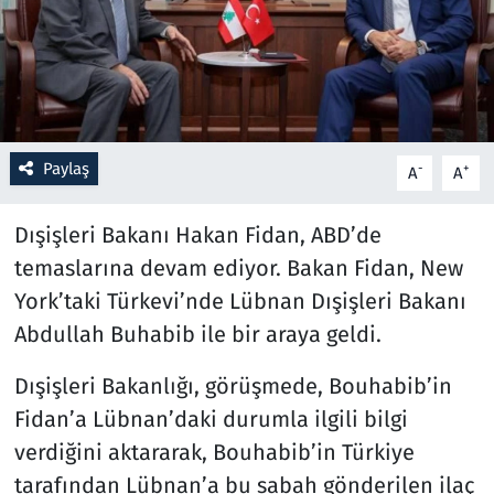
Resmi İlanlar
Rüya Tabirleri
Sağlık
Paylaş
-
+
A
A
Savunma Sanayi
Dışişleri Bakanı Hakan Fidan, ABD’de
temaslarına devam ediyor. Bakan Fidan, New
Seçim 2023
York’taki Türkevi’nde Lübnan Dışişleri Bakanı
Abdullah Buhabib ile bir araya geldi.
Spor
Dışişleri Bakanlığı, görüşmede, Bouhabib’in
Teknoloji ve Bilim
Fidan’a Lübnan’daki durumla ilgili bilgi
Televizyon
verdiğini aktararak, Bouhabib’in Türkiye
tarafından Lübnan’a bu sabah gönderilen ilaç