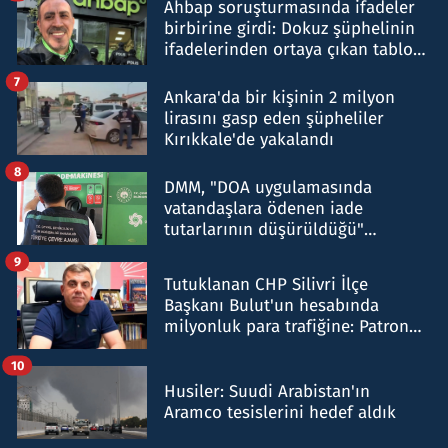
Ahbap soruşturmasında ifadeler
birbirine girdi: Dokuz şüphelinin
ifadelerinden ortaya çıkan tablo
şok etti
7
Ankara'da bir kişinin 2 milyon
lirasını gasp eden şüpheliler
Kırıkkale'de yakalandı
8
DMM, "DOA uygulamasında
vatandaşlara ödenen iade
tutarlarının düşürüldüğü"
iddiasını yalanladı
9
Tutuklanan CHP Silivri İlçe
Başkanı Bulut'un hesabında
milyonluk para trafiğine: Patron
talimat verdi, ben gönderdim
10
Husiler: Suudi Arabistan'ın
Aramco tesislerini hedef aldık