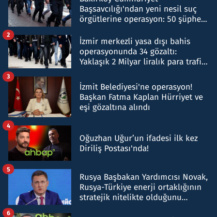
Başsavcılığı'ndan yeni nesil suç
örgütlerine operasyon: 50 şüpheli
hakkında gözaltı kararı
2
İzmir merkezli yasa dışı bahis
operasyonunda 34 gözaltı:
Yaklaşık 2 Milyar liralık para trafiği
tespit edildi
3
İzmit Belediyesi'ne operasyon!
Başkan Fatma Kaplan Hürriyet ve
eşi gözaltına alındı
4
Oğuzhan Uğur’un ifadesi ilk kez
Diriliş Postası'nda!
5
Rusya Başbakan Yardımcısı Novak,
Rusya-Türkiye enerji ortaklığının
stratejik nitelikte olduğunu
belirtti
6