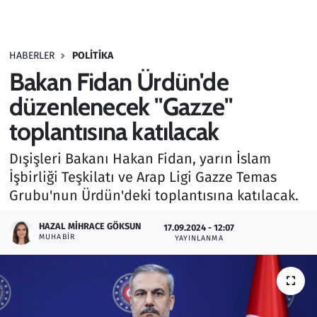
Gündem
HABERLER
POLITIKA
Haber
Bakan Fidan Ürdün'de
Kültür Sanat
düzenlenecek "Gazze"
toplantısına katılacak
Kurumsal Haberler
Dışişleri Bakanı Hakan Fidan, yarın İslam
Lezzet Durağı
İşbirliği Teşkilatı ve Arap Ligi Gazze Temas
Grubu'nun Ürdün'deki toplantısına katılacak.
Memur ve Kamu
HAZAL MIHRACE GÖKSUN
17.09.2024 - 12:07
MUHABIR
YAYINLANMA
Otomobil
Oyun
Ramazan