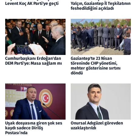
Levent Koç AK Parti'ye geçti
Yalçın, Gaziantep İl Teşkilatının
feshedildiğini açıkladı
Cumhurbaşkanı Erdoğan'dan
Gaziantep'te 23 Nisan
DEM Parti'ye: Masa sağlam mı
töreninde CHP yönetimi,
mehter gösterisine sırtını
döndü
Uşak dosyasına giren şok ses
Onursal Adıgüzel görevden
kaydı sadece Diriliş
uzaklaştırıldı
Postası’nda