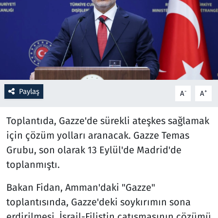
Resmi İlanlar
Rüya Tabirleri
Sağlık
Paylaş
-
+
A
A
Savunma Sanayi
Toplantıda, Gazze'de sürekli ateşkes sağlamak
Seçim 2023
için çözüm yolları aranacak. Gazze Temas
Spor
Grubu, son olarak 13 Eylül'de Madrid'de
toplanmıştı.
Teknoloji ve Bilim
Bakan Fidan, Amman'daki "Gazze"
Televizyon
toplantısında, Gazze'deki soykırımın sona
erdirilmesi, İsrail-Filistin çatışmasının çözümü